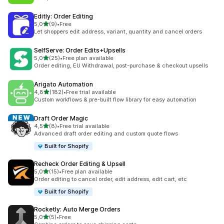
Editly: Order Editing
z 5 hvězd
5,0
(9)
•
Free
Celkový počet recenzí: 9
Let shoppers edit address, variant, quantity and cancel orders
SelfServe: Order Edits+Upsells
z 5 hvězd
5,0
(25)
•
Free plan available
Celkový počet recenzí: 25
Order editing, EU Withdrawal, post-purchase & checkout upsells
Arigato Automation
z 5 hvězd
4,8
(182)
•
Free trial available
Celkový počet recenzí: 182
Custom workflows & pre-built flow library for easy automation
Draft Order Magic
z 5 hvězd
4,5
(8)
•
Free trial available
Celkový počet recenzí: 8
Advanced draft order editing and custom quote flows
Built for Shopify
Recheck Order Editing & Upsell
z 5 hvězd
5,0
(15)
•
Free plan available
Celkový počet recenzí: 15
Order editing to cancel order, edit address, edit cart, etc
Built for Shopify
Rocketly: Auto Merge Orders
z 5 hvězd
5,0
(5)
•
Free
Celkový počet recenzí: 5