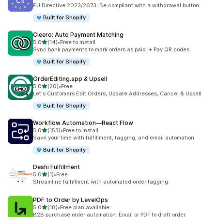
Celkový počet recenzí: 7
EU Directive 2023/2673: Be compliant with a withdrawal button
Built for Shopify
Cleero: Auto Payment Matching
z 5 hvězd
5,0
(14)
•
Free to install
Celkový počet recenzí: 14
Sync bank payments to mark orders as paid. + Pay QR codes
Built for Shopify
OrderEditing.app & Upsell
z 5 hvězd
5,0
(20)
•
Free
Celkový počet recenzí: 20
Let's Customers Edit Orders, Update Addresses, Cancel & Upsell
Built for Shopify
Workflow Automation—React Flow
z 5 hvězd
5,0
(153)
•
Free to install
Celkový počet recenzí: 153
Save your time with fulfillment, tagging, and email automation
Built for Shopify
Deshi Fulfillment
z 5 hvězd
5,0
(1)
•
Free
Celkový počet recenzí: 1
Streamline fulfillment with automated order tagging.
PDF to Order by LevelOps
z 5 hvězd
5,0
(18)
•
Free plan available
Celkový počet recenzí: 18
B2B purchase order automation. Email or PDF to draft order.