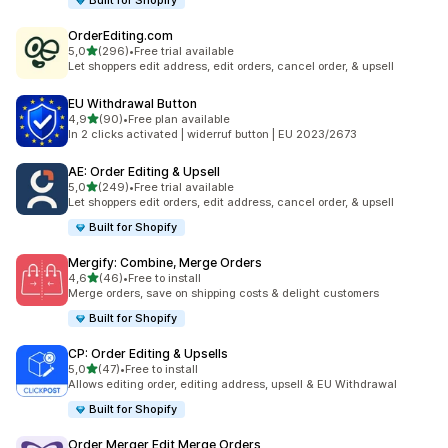
Built for Shopify
OrderEditing.com
z 5 hvězd
5,0
(296)
•
Free trial available
Celkový počet recenzí: 296
Let shoppers edit address, edit orders, cancel order, & upsell
EU Withdrawal Button
z 5 hvězd
4,9
(90)
•
Free plan available
Celkový počet recenzí: 90
In 2 clicks activated | widerruf button | EU 2023/2673
AE: Order Editing & Upsell
z 5 hvězd
5,0
(249)
•
Free trial available
Celkový počet recenzí: 249
Let shoppers edit orders, edit address, cancel order, & upsell
Built for Shopify
Mergify: Combine, Merge Orders
z 5 hvězd
4,6
(46)
•
Free to install
Celkový počet recenzí: 46
Merge orders, save on shipping costs & delight customers
Built for Shopify
CP: Order Editing & Upsells
z 5 hvězd
5,0
(47)
•
Free to install
Celkový počet recenzí: 47
Allows editing order, editing address, upsell & EU Withdrawal
Built for Shopify
Order Merger Edit Merge Orders