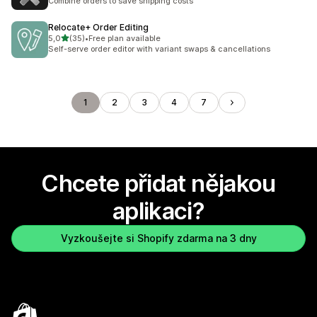
Combine orders to save shipping costs
Relocate+ Order Editing
z 5 hvězd
5,0
(35)
•
Free plan available
Celkový počet recenzí: 35
Self-serve order editor with variant swaps & cancellations
1
2
3
4
7
Chcete přidat nějakou
aplikaci?
Vyzkoušejte si Shopify zdarma na 3 dny