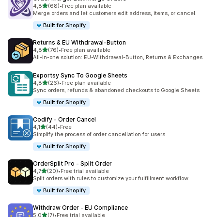
z 5 hvězd
4,8
(68)
•
Free plan available
Celkový počet recenzí: 68
Merge orders and let customers edit address, items, or cancel.
Built for Shopify
Returns & EU Withdrawal‑Button
z 5 hvězd
4,8
(76)
•
Free plan available
Celkový počet recenzí: 76
All-in-one solution: EU-Withdrawal-Button, Returns & Exchanges
Exportsy Sync To Google Sheets
z 5 hvězd
4,8
(26)
•
Free plan available
Celkový počet recenzí: 26
Sync orders, refunds & abandoned checkouts to Google Sheets
Built for Shopify
Codify ‑ Order Cancel
z 5 hvězd
4,1
(44)
•
Free
Celkový počet recenzí: 44
Simplify the process of order cancellation for users.
Built for Shopify
OrderSplit Pro ‑ Split Order
z 5 hvězd
4,7
(20)
•
Free trial available
Celkový počet recenzí: 20
Split orders with rules to customize your fulfillment workflow
Built for Shopify
Withdraw Order ‑ EU Compliance
z 5 hvězd
5,0
(7)
•
Free trial available