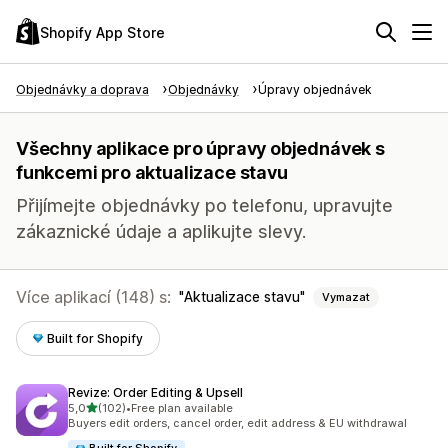
Shopify App Store
Objednávky a doprava
Objednávky
Úpravy objednávek
Všechny aplikace pro úpravy objednávek s
funkcemi pro aktualizace stavu
Přijímejte objednávky po telefonu, upravujte
zákaznické údaje a aplikujte slevy.
Více aplikací (148) s:
Aktualizace stavu
Vymazat
Built for Shopify
Revize: Order Editing & Upsell
z 5 hvězd
5,0
(102)
•
Free plan available
Celkový počet recenzí: 102
Buyers edit orders, cancel order, edit address & EU withdrawal