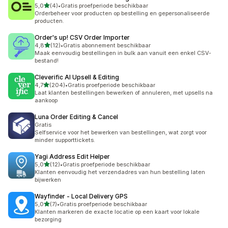
van 5 sterren
5,0
(4)
•
Gratis proefperiode beschikbaar
4 recensies in totaal
Orderbeheer voor producten op bestelling en gepersonaliseerde
producten.
Order's up! CSV Order Importer
van 5 sterren
4,8
(12)
•
Gratis abonnement beschikbaar
12 recensies in totaal
Maak eenvoudig bestellingen in bulk aan vanuit een enkel CSV-
bestand!
Cleverific AI Upsell & Editing
van 5 sterren
4,7
(204)
•
Gratis proefperiode beschikbaar
204 recensies in totaal
Laat klanten bestellingen bewerken of annuleren, met upsells na
aankoop
Luna Order Editing & Cancel
Gratis
Selfservice voor het bewerken van bestellingen, wat zorgt voor
minder supporttickets.
Yagi Address Edit Helper
van 5 sterren
5,0
(12)
•
Gratis proefperiode beschikbaar
12 recensies in totaal
Klanten eenvoudig het verzendadres van hun bestelling laten
bijwerken
Wayfinder ‑ Local Delivery GPS
van 5 sterren
5,0
(7)
•
Gratis proefperiode beschikbaar
7 recensies in totaal
Klanten markeren de exacte locatie op een kaart voor lokale
bezorging