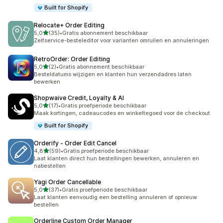
Built for Shopify
Relocate+ Order Editing
van 5 sterren
5,0
(35)
•
Gratis abonnement beschikbaar
35 recensies in totaal
Zelfservice-besteleditor voor varianten omruilen en annuleringen
RetroOrder: Order Editing
van 5 sterren
5,0
(2)
•
Gratis abonnement beschikbaar
2 recensies in totaal
Besteldatums wijzigen en klanten hun verzendadres laten
bewerken
Shopwaive Credit, Loyalty & AI
van 5 sterren
5,0
(17)
•
Gratis proefperiode beschikbaar
17 recensies in totaal
Maak kortingen, cadeaucodes en winkeltegoed voor de checkout
Built for Shopify
Orderify ‑ Order Edit Cancel
van 5 sterren
4,8
(59)
•
Gratis proefperiode beschikbaar
59 recensies in totaal
Laat klanten direct hun bestellingen bewerken, annuleren en
nabestellen
Yagi Order Cancellable
van 5 sterren
5,0
(37)
•
Gratis proefperiode beschikbaar
37 recensies in totaal
Laat klanten eenvoudig een bestelling annuleren of opnieuw
bestellen
Orderline Custom Order Manager