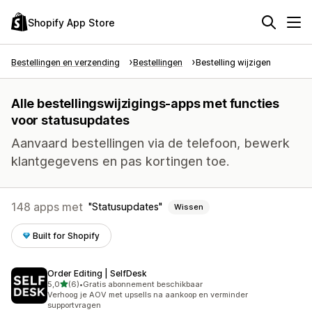
Shopify App Store
Bestellingen en verzending
Bestellingen
Bestelling wijzigen
Alle bestellingswijzigings-apps met functies
voor statusupdates
Aanvaard bestellingen via de telefoon, bewerk
klantgegevens en pas kortingen toe.
148 apps met
Statusupdates
Wissen
Built for Shopify
Order Editing | SelfDesk
van 5 sterren
5,0
(6)
•
Gratis abonnement beschikbaar
6 recensies in totaal
Verhoog je AOV met upsells na aankoop en verminder
supportvragen