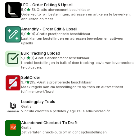
LEO ‑ Order Editing & Upsell
van 5 sterren
5,0
(5)
•
Gratis abonnement beschikbaar
5 recensies in totaal
Order-editor om bestellingen, adressen en artikelen te bewerken,
annuleren en meer
Amendify ‑ Order Edit & Upsell
van 5 sterren
5,0
(4)
•
Gratis proefperiode beschikbaar
4 recensies in totaal
Laat klanten bestellingen en adressen bewerken en activeer
upsells
Bulk Tracking Upload
van 5 sterren
5,0
(1)
•
Gratis abonnement beschikbaar
1 recensies in totaal
Handel bestellingen in bulk af door tracking-csv's van leveranciers
te uploaden.
SplitOrder
van 5 sterren
3,7
(35)
•
Gratis proefperiode beschikbaar
35 recensies in totaal
Maak regels aan om bestellingen te splitsen en automatiseer
fulfilmentworkflows!
Loadingplay Tools
Gratis
Vincula clientes a pedidos y agiliza la administración
Abandoned Checkout To Draft
Gratis
Zet verlaten check-outs om in conceptbestellingen