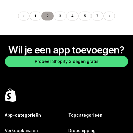
1
2
3
4
5
7
Wil je een app toevoegen?
Probeer Shopify 3 dagen gratis
App-categorieën
Topcategorieën
Verkoopkanalen
Dropshipping