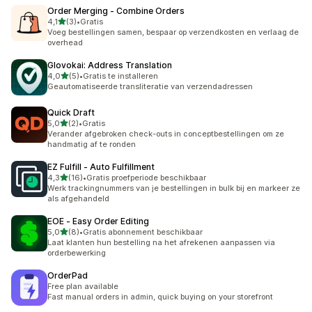
Order Merging ‑ Combine Orders
van 5 sterren
4,1
(3)
•
Gratis
3 recensies in totaal
Voeg bestellingen samen, bespaar op verzendkosten en verlaag de
overhead
Glovokai: Address Translation
van 5 sterren
4,0
(5)
•
Gratis te installeren
5 recensies in totaal
Geautomatiseerde transliteratie van verzendadressen
Quick Draft
van 5 sterren
5,0
(2)
•
Gratis
2 recensies in totaal
Verander afgebroken check-outs in conceptbestellingen om ze
handmatig af te ronden
EZ Fulfill ‑ Auto Fulfillment
van 5 sterren
4,3
(16)
•
Gratis proefperiode beschikbaar
16 recensies in totaal
Werk trackingnummers van je bestellingen in bulk bij en markeer ze
als afgehandeld
EOE ‑ Easy Order Editing
van 5 sterren
5,0
(8)
•
Gratis abonnement beschikbaar
8 recensies in totaal
Laat klanten hun bestelling na het afrekenen aanpassen via
orderbewerking
OrderPad
Free plan available
Fast manual orders in admin, quick buying on your storefront