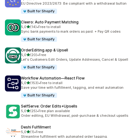
Celkový počet recenzí: 7
EU Directive 2023/2673: Be compliant with a withdrawal button
Built for Shopify
Cleero: Auto Payment Matching
z 5 hvězd
5,0
(14)
•
Free to install
Celkový počet recenzí: 14
Sync bank payments to mark orders as paid. + Pay QR codes
Built for Shopify
OrderEditing.app & Upsell
z 5 hvězd
5,0
(20)
•
Free
Celkový počet recenzí: 20
Let's Customers Edit Orders, Update Addresses, Cancel & Upsell
Built for Shopify
Workflow Automation—React Flow
z 5 hvězd
5,0
(153)
•
Free to install
Celkový počet recenzí: 153
Save your time with fulfillment, tagging, and email automation
Built for Shopify
SelfServe: Order Edits+Upsells
z 5 hvězd
5,0
(25)
•
Free plan available
Celkový počet recenzí: 25
Order editing, EU Withdrawal, post-purchase & checkout upsells
Deshi Fulfillment
z 5 hvězd
5,0
(1)
•
Free
Celkový počet recenzí: 1
Streamline fulfillment with automated order tagging.