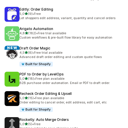
Editly: Order Editing
z 5 hvězd
5,0
(9)
•
Free
Celkový počet recenzí: 9
Let shoppers edit address, variant, quantity and cancel orders
Arigato Automation
z 5 hvězd
4,8
(182)
•
Free trial available
Celkový počet recenzí: 182
Custom workflows & pre-built flow library for easy automation
Draft Order Magic
z 5 hvězd
4,5
(8)
•
Free trial available
Celkový počet recenzí: 8
Advanced draft order editing and custom quote flows
Built for Shopify
PDF to Order by LevelOps
z 5 hvězd
5,0
(18)
•
Free plan available
Celkový počet recenzí: 18
B2B purchase order automation. Email or PDF to draft order.
Recheck Order Editing & Upsell
z 5 hvězd
5,0
(15)
•
Free plan available
Celkový počet recenzí: 15
Order editing to cancel order, edit address, edit cart, etc
Built for Shopify
Rocketly: Auto Merge Orders
z 5 hvězd
5,0
(5)
•
Free
Celkový počet recenzí: 5