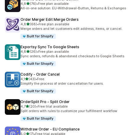
z 5 hvězd
4,8
(76)
•
Free plan available
Celkový počet recenzí: 76
All-in-one solution: EU-Withdrawal-Button, Returns & Exchanges
Order Merger Edit Merge Orders
z 5 hvězd
4,8
(68)
•
Free plan available
Celkový počet recenzí: 68
Merge orders and let customers edit address, items, or cancel.
Built for Shopify
Exportsy Sync To Google Sheets
z 5 hvězd
4,8
(26)
•
Free plan available
Celkový počet recenzí: 26
Sync orders, refunds & abandoned checkouts to Google Sheets
Built for Shopify
Codify ‑ Order Cancel
z 5 hvězd
4,1
(43)
•
Free
Celkový počet recenzí: 43
Simplify the process of order cancellation for users.
Built for Shopify
OrderSplit Pro ‑ Split Order
z 5 hvězd
4,7
(20)
•
Free trial available
Celkový počet recenzí: 20
Split orders with rules to customize your fulfillment workflow
Built for Shopify
Withdraw Order ‑ EU Compliance
z 5 hvězd
5,0
(7)
•
Free trial available