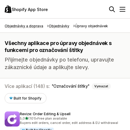
Shopify App Store
Objednávky a doprava
Objednávky
Úpravy objednávek
Všechny aplikace pro úpravy objednávek s
funkcemi pro označování štítky
Přijímejte objednávky po telefonu, upravujte
zákaznické údaje a aplikujte slevy.
Více aplikací (148) s:
Označování štítky
Vymazat
Built for Shopify
Revize: Order Editing & Upsell
z 5 hvězd
5,0
(101)
•
Free plan available
Celkový počet recenzí: 101
Buyers edit orders, cancel order, edit address & EU withdrawal