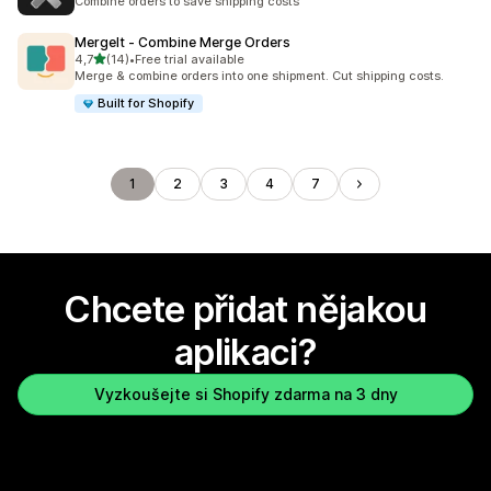
Combine orders to save shipping costs
MergeIt ‑ Combine Merge Orders
z 5 hvězd
4,7
(14)
•
Free trial available
Celkový počet recenzí: 14
Merge & combine orders into one shipment. Cut shipping costs.
Built for Shopify
1
2
3
4
7
Chcete přidat nějakou
aplikaci?
Vyzkoušejte si Shopify zdarma na 3 dny