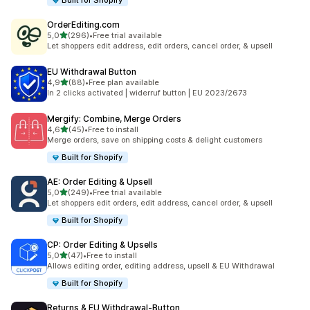
Built for Shopify
OrderEditing.com
z 5 hvězd
5,0
(296)
•
Free trial available
Celkový počet recenzí: 296
Let shoppers edit address, edit orders, cancel order, & upsell
EU Withdrawal Button
z 5 hvězd
4,9
(88)
•
Free plan available
Celkový počet recenzí: 88
In 2 clicks activated | widerruf button | EU 2023/2673
Mergify: Combine, Merge Orders
z 5 hvězd
4,6
(45)
•
Free to install
Celkový počet recenzí: 45
Merge orders, save on shipping costs & delight customers
Built for Shopify
AE: Order Editing & Upsell
z 5 hvězd
5,0
(249)
•
Free trial available
Celkový počet recenzí: 249
Let shoppers edit orders, edit address, cancel order, & upsell
Built for Shopify
CP: Order Editing & Upsells
z 5 hvězd
5,0
(47)
•
Free to install
Celkový počet recenzí: 47
Allows editing order, editing address, upsell & EU Withdrawal
Built for Shopify
Returns & EU Withdrawal‑Button