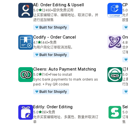
AE: Order Editing & Upsell
CP
星（满分 5 星）
5.0
(249)
•
提供免费试用
5.0
总共 249 条评论
总共
让买家编辑订单、编辑地址、取消订单，并
允
进行追加销售
欧
Built for Shopify
Codify ‑ Order Cancel
Or
星（满分 5 星）
4.1
(44)
•
免费
4.8
总共 44 条评论
总共
为用户简化订单取消流程。
合
订
Built for Shopify
Cleero: Auto Payment Matching
订单
星（满分 5 星）
5.0
(14)
•
Free to install
5.0
总共 14 条评论
总共
Sync bank payments to mark orders as
让
paid. + Pay QR codes
行
Built for Shopify
Editly: Order Editing
Se
星（满分 5 星）
5.0
(9)
•
免费
5.0
总共 9 条评论
总共
允许买家编辑地址、多属性、数量并取消订
订
单
售