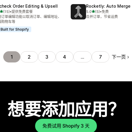
check Order Editing & Upsell
Rocketly: Auto Merge
星（满分 5 星）
星（满分 5 星）
(15)
•
提供免费套餐
5.0
(5)
•
免费
 15 条评论
总共 5 条评论
用订单编辑功能以取消订单、编辑地址、
合并订单，节省运费
辑购物车等
Built for Shopify
下一页
1
2
3
4
…
7
想要添加应用？
免费试用 Shopify 3 天