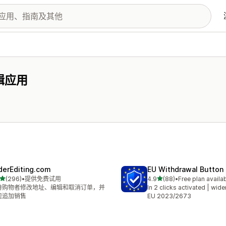
辑应用
derEditing.com
EU Withdrawal Button
星（满分 5 星）
星（满分 5 星）
(296)
•
提供免费试用
4.9
(88)
•
Free plan availa
 296 条评论
总共 88 条评论
持购物者修改地址、编辑和取消订单，并
In 2 clicks activated | wide
现追加销售
EU 2023/2673