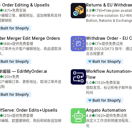
: Order Editing & Upsells
Returns & EU Withdra
星（满分 5 星）
星（满分 5 星）
(47)
•
免费安装
4.8
(76)
•
Free plan availa
 47 条评论
总共 76 条评论
许编辑订单、编辑地址、追加销售和支持
All-in-one solution: EU-Wi
盟撤销权
Button, Returns & Exchang
Built for Shopify
der Merger Edit Merge Orders
Withdraw Order ‑ EU 
星（满分 5 星）
星（满分 5 星）
(68)
•
提供免费套餐
5.0
(7)
•
提供免费试用
 68 条评论
总共 7 条评论
并订单并允许客户编辑地址、商品或取消
欧盟 2023/2673 指令：
单。
合合规要求
Built for Shopify
Built for Shopify
编辑 — EditMyOrder.ai
Workflow Automation
星（满分 5 星）
(20)
•
免费
Flow
 20 条评论
客户编辑订单、更新地址、取消订单并进
星（满分 5 星）
5.0
(153)
•
免费安装
总共 153 条评论
加购
借助发货、标记和电子邮件自
时间
Built for Shopify
Built for Shopify
lfServe: Order Edits+Upsells
Arigato Automation
星（满分 5 星）
星（满分 5 星）
(25)
•
提供免费套餐
4.8
(182)
•
提供免费试用
 25 条评论
总共 182 条评论
单编辑、欧盟撤销权、购后和结账追加销
自定义工作流和预建流程库，
化