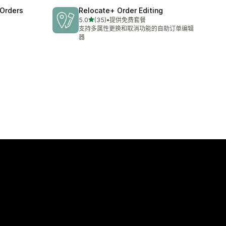
 Orders
Relocate+ Order Editing
星（满分 5 星）
5.0
(35)
•
提供免费套餐
总共 35 条评论
支持多属性更换和取消功能的自助订单编辑
器