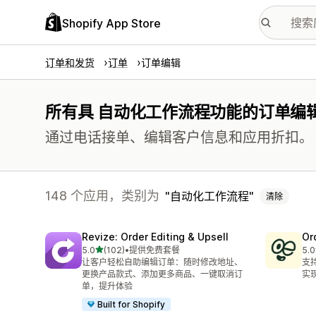
Shopify App Store
订单和发货
订单
订单编辑
所有具 自动化工作流程功能的订单编
通过电话接单、编辑客户信息和应用折扣。
148 个应用，类别为
自动化工作流程
清除
Revize: Order Editing & Upsell
Or
星（满分 5 星）
5.0
(102)
•
提供免费套餐
5.0
总共 102 条评论
总共
让客户轻松自助编辑订单：随时修改地址、
支
更换产品款式、添加更多商品、一键取消订
实
单，提升体验
Built for Shopify