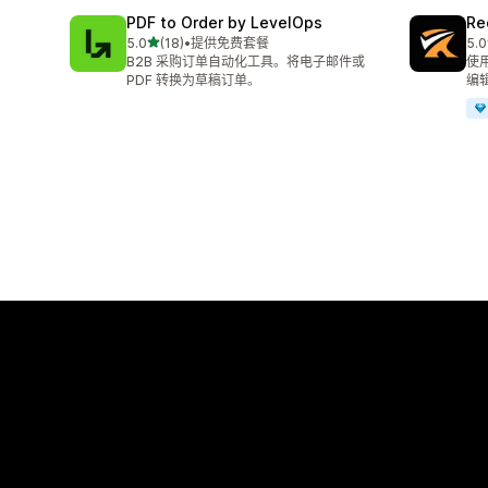
PDF to Order by LevelOps
Re
星（满分 5 星）
5.0
(18)
•
提供免费套餐
5.0
总共 18 条评论
总共
B2B 采购订单自动化工具。将电子邮件或
使
PDF 转换为草稿订单。
编