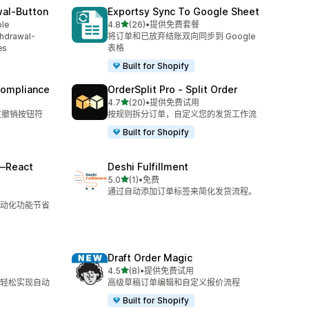
wal‑Button
Exportsy Sync To Google Sheet
星（满分 5 星）
ble
4.8
(26)
•
提供免费套餐
总共 26 条评论
thdrawal-
将订单和已放弃结账双向同步到 Google
es
表格
Built for Shopify
Compliance
OrderSplit Pro ‑ Split Order
星（满分 5 星）
4.7
(20)
•
提供免费试用
总共 20 条评论
通过撤销按钮符
按规则拆分订单，自定义您的发货工作流
Built for Shopify
—React
Deshi Fulfillment
星（满分 5 星）
5.0
(1)
•
免费
总共 1 条评论
通过自动添加订单标签来简化发货流程。
动化功能节省
Draft Order Magic
星（满分 5 星）
4.5
(8)
•
提供免费试用
总共 8 条评论
轻松实现自动
高级草稿订单编辑和自定义报价流程
Built for Shopify