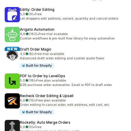
Editly: Order Editing
av 5 stjerner
5,0
(9)
•
Free
Totalt 9 omtaler
Let shoppers edit address, variant, quantity and cancel orders
Arigato Automation
av 5 stjerner
4,8
(182)
•
Free trial available
Totalt 182 omtaler
Custom workflows & pre-built flow library for easy automation
Draft Order Magic
av 5 stjerner
4,5
(8)
•
Free trial available
Totalt 8 omtaler
Advanced draft order editing and custom quote flows
Built for Shopify
PDF to Order by LevelOps
av 5 stjerner
5,0
(18)
•
Free plan available
Totalt 18 omtaler
B2B purchase order automation. Email or PDF to draft order.
Recheck Order Editing & Upsell
av 5 stjerner
5,0
(15)
•
Free plan available
Totalt 15 omtaler
Order editing to cancel order, edit address, edit cart, etc
Built for Shopify
Rocketly: Auto Merge Orders
av 5 stjerner
5,0
(5)
•
Free
Totalt 5 omtaler