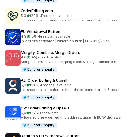
Built for Shopify
OrderEditing.com
av 5 stjerner
5,0
(296)
•
Free trial available
Totalt 296 omtaler
Let shoppers edit address, edit orders, cancel order, & upsell
EU Withdrawal Button
av 5 stjerner
4,9
(88)
•
Free plan available
Totalt 88 omtaler
In 2 clicks activated | widerruf button | EU 2023/2673
Mergify: Combine, Merge Orders
av 5 stjerner
4,6
(45)
•
Free to install
Totalt 45 omtaler
Merge orders, save on shipping costs & delight customers
Built for Shopify
AE: Order Editing & Upsell
av 5 stjerner
5,0
(249)
•
Free trial available
Totalt 249 omtaler
Let shoppers edit orders, edit address, cancel order, & upsell
Built for Shopify
CP: Order Editing & Upsells
av 5 stjerner
5,0
(47)
•
Free to install
Totalt 47 omtaler
Allows editing order, editing address, upsell & EU Withdrawal
Built for Shopify
Returns & EU Withdrawal‑Button