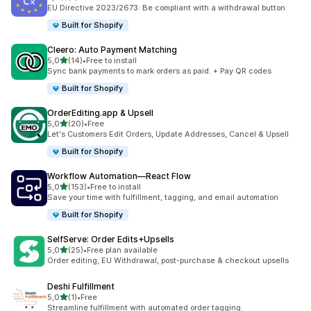
Totalt 7 omtaler
EU Directive 2023/2673: Be compliant with a withdrawal button
Built for Shopify
Cleero: Auto Payment Matching
av 5 stjerner
5,0
(14)
•
Free to install
Totalt 14 omtaler
Sync bank payments to mark orders as paid. + Pay QR codes
Built for Shopify
OrderEditing.app & Upsell
av 5 stjerner
5,0
(20)
•
Free
Totalt 20 omtaler
Let's Customers Edit Orders, Update Addresses, Cancel & Upsell
Built for Shopify
Workflow Automation—React Flow
av 5 stjerner
5,0
(153)
•
Free to install
Totalt 153 omtaler
Save your time with fulfillment, tagging, and email automation
Built for Shopify
SelfServe: Order Edits+Upsells
av 5 stjerner
5,0
(25)
•
Free plan available
Totalt 25 omtaler
Order editing, EU Withdrawal, post-purchase & checkout upsells
Deshi Fulfillment
av 5 stjerner
5,0
(1)
•
Free
Totalt 1 omtaler
Streamline fulfillment with automated order tagging.