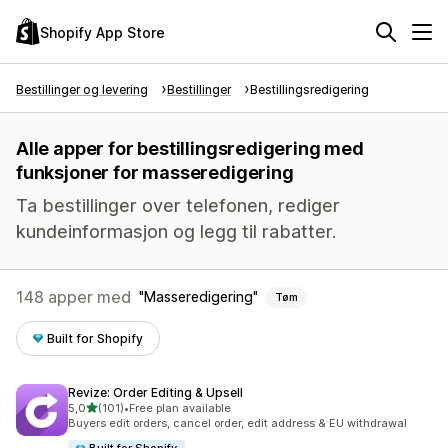
Shopify App Store
Bestillinger og levering
Bestillinger
Bestillingsredigering
Alle apper for bestillingsredigering med
funksjoner for masseredigering
Ta bestillinger over telefonen, rediger
kundeinformasjon og legg til rabatter.
148 apper med
Masseredigering
Tøm
Built for Shopify
Revize: Order Editing & Upsell
av 5 stjerner
5,0
(101)
•
Free plan available
Totalt 101 omtaler
Buyers edit orders, cancel order, edit address & EU withdrawal