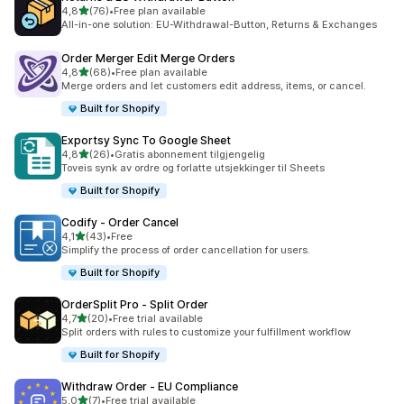
av 5 stjerner
4,8
(76)
•
Free plan available
Totalt 76 omtaler
All-in-one solution: EU-Withdrawal-Button, Returns & Exchanges
Order Merger Edit Merge Orders
av 5 stjerner
4,8
(68)
•
Free plan available
Totalt 68 omtaler
Merge orders and let customers edit address, items, or cancel.
Built for Shopify
Exportsy Sync To Google Sheet
av 5 stjerner
4,8
(26)
•
Gratis abonnement tilgjengelig
Totalt 26 omtaler
Toveis synk av ordre og forlatte utsjekkinger til Sheets
Built for Shopify
Codify ‑ Order Cancel
av 5 stjerner
4,1
(43)
•
Free
Totalt 43 omtaler
Simplify the process of order cancellation for users.
Built for Shopify
OrderSplit Pro ‑ Split Order
av 5 stjerner
4,7
(20)
•
Free trial available
Totalt 20 omtaler
Split orders with rules to customize your fulfillment workflow
Built for Shopify
Withdraw Order ‑ EU Compliance
av 5 stjerner
5,0
(7)
•
Free trial available