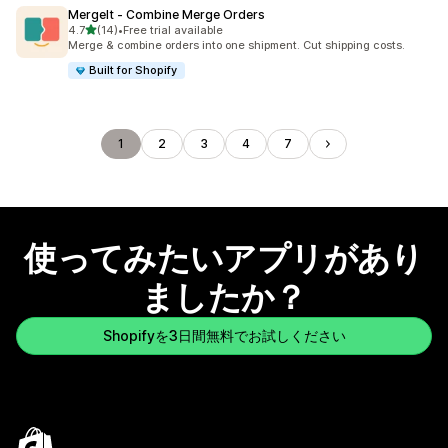
MergeIt ‑ Combine Merge Orders
5つ星中
4.7
(14)
•
Free trial available
合計レビュー数：14件
Merge & combine orders into one shipment. Cut shipping costs.
Built for Shopify
1
2
3
4
7
使ってみたいアプリがあり
ましたか？
Shopifyを3日間無料でお試しください