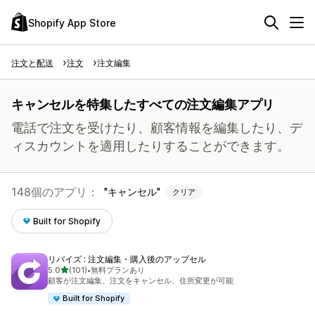
Shopify App Store
注文と配送
注文
注文編集
キャンセルを特集したすべての注文編集アプリ
電話で注文を受けたり、顧客情報を編集したり、デ
ィスカウントを適用したりすることができます。
148個のアプリ：
キャンセル
クリア
Built for Shopify
リバイズ : 注文編集・購入後のアップセル
5つ星中
5.0
(101)
•
無料プランあり
合計レビュー数：101件
顧客が注文編集、注文をキャンセル、住所変更が可能
Built for Shopify