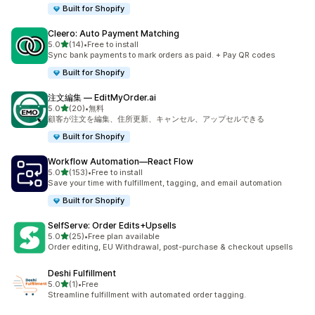
Built for Shopify
Cleero: Auto Payment Matching
5つ星中
5.0
(14)
•
Free to install
合計レビュー数：14件
Sync bank payments to mark orders as paid. + Pay QR codes
Built for Shopify
注文編集 — EditMyOrder.ai
5つ星中
5.0
(20)
•
無料
合計レビュー数：20件
顧客が注文を編集、住所更新、キャンセル、アップセルできる
Built for Shopify
Workflow Automation—React Flow
5つ星中
5.0
(153)
•
Free to install
合計レビュー数：153件
Save your time with fulfillment, tagging, and email automation
Built for Shopify
SelfServe: Order Edits+Upsells
5つ星中
5.0
(25)
•
Free plan available
合計レビュー数：25件
Order editing, EU Withdrawal, post-purchase & checkout upsells
Deshi Fulfillment
5つ星中
5.0
(1)
•
Free
合計レビュー数：1件
Streamline fulfillment with automated order tagging.