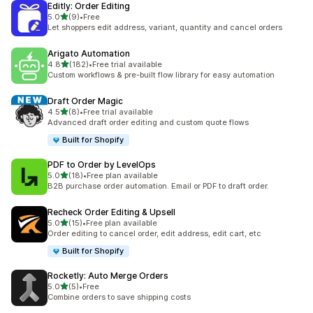
Editly: Order Editing
5つ星中
5.0
(9)
•
Free
合計レビュー数：9件
Let shoppers edit address, variant, quantity and cancel orders
Arigato Automation
5つ星中
4.8
(182)
•
Free trial available
合計レビュー数：182件
Custom workflows & pre-built flow library for easy automation
Draft Order Magic
5つ星中
4.5
(8)
•
Free trial available
合計レビュー数：8件
Advanced draft order editing and custom quote flows
Built for Shopify
PDF to Order by LevelOps
5つ星中
5.0
(18)
•
Free plan available
合計レビュー数：18件
B2B purchase order automation. Email or PDF to draft order.
Recheck Order Editing & Upsell
5つ星中
5.0
(15)
•
Free plan available
合計レビュー数：15件
Order editing to cancel order, edit address, edit cart, etc
Built for Shopify
Rocketly: Auto Merge Orders
5つ星中
5.0
(5)
•
Free
合計レビュー数：5件
Combine orders to save shipping costs