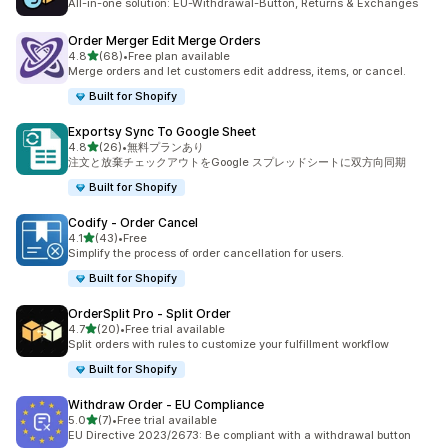
All-in-one solution: EU-Withdrawal-Button, Returns & Exchanges
Order Merger Edit Merge Orders
5つ星中
4.8
(68)
•
Free plan available
合計レビュー数：68件
Merge orders and let customers edit address, items, or cancel.
Built for Shopify
Exportsy Sync To Google Sheet
5つ星中
4.8
(26)
•
無料プランあり
合計レビュー数：26件
注文と放棄チェックアウトをGoogle スプレッドシートに双方向同期
Built for Shopify
Codify ‑ Order Cancel
5つ星中
4.1
(43)
•
Free
合計レビュー数：43件
Simplify the process of order cancellation for users.
Built for Shopify
OrderSplit Pro ‑ Split Order
5つ星中
4.7
(20)
•
Free trial available
合計レビュー数：20件
Split orders with rules to customize your fulfillment workflow
Built for Shopify
Withdraw Order ‑ EU Compliance
5つ星中
5.0
(7)
•
Free trial available
合計レビュー数：7件
EU Directive 2023/2673: Be compliant with a withdrawal button