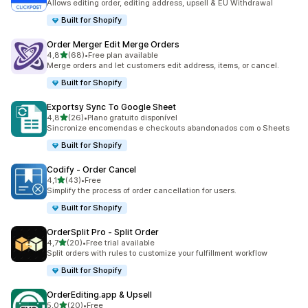
Allows editing order, editing address, upsell & EU Withdrawal
Built for Shopify
Order Merger Edit Merge Orders
de 5 estrelas
4,8
(68)
•
Free plan available
68 total de avaliações
Merge orders and let customers edit address, items, or cancel.
Built for Shopify
Exportsy Sync To Google Sheet
de 5 estrelas
4,8
(26)
•
Plano gratuito disponível
26 total de avaliações
Sincronize encomendas e checkouts abandonados com o Sheets
Built for Shopify
Codify ‑ Order Cancel
de 5 estrelas
4,1
(43)
•
Free
43 total de avaliações
Simplify the process of order cancellation for users.
Built for Shopify
OrderSplit Pro ‑ Split Order
de 5 estrelas
4,7
(20)
•
Free trial available
20 total de avaliações
Split orders with rules to customize your fulfillment workflow
Built for Shopify
OrderEditing.app & Upsell
de 5 estrelas
5,0
(20)
•
Free