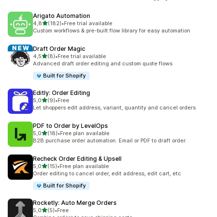
Arigato Automation
de 5 estrelas
4,8
(182)
•
Free trial available
182 total de avaliações
Custom workflows & pre-built flow library for easy automation
Draft Order Magic
de 5 estrelas
4,5
(8)
•
Free trial available
8 total de avaliações
Advanced draft order editing and custom quote flows
Built for Shopify
Editly: Order Editing
de 5 estrelas
5,0
(9)
•
Free
9 total de avaliações
Let shoppers edit address, variant, quantity and cancel orders
PDF to Order by LevelOps
de 5 estrelas
5,0
(18)
•
Free plan available
18 total de avaliações
B2B purchase order automation. Email or PDF to draft order.
Recheck Order Editing & Upsell
de 5 estrelas
5,0
(15)
•
Free plan available
15 total de avaliações
Order editing to cancel order, edit address, edit cart, etc
Built for Shopify
Rocketly: Auto Merge Orders
de 5 estrelas
5,0
(5)
•
Free
5 total de avaliações