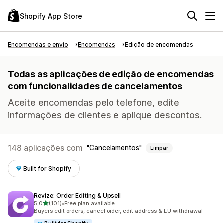
Shopify App Store
Encomendas e envio
Encomendas
Edição de encomendas
Todas as aplicações de edição de encomendas
com funcionalidades de cancelamentos
Aceite encomendas pelo telefone, edite
informações de clientes e aplique descontos.
148 aplicações com
Cancelamentos
Limpar
Built for Shopify
Revize: Order Editing & Upsell
de 5 estrelas
5,0
(101)
•
Free plan available
101 total de avaliações
Buyers edit orders, cancel order, edit address & EU withdrawal