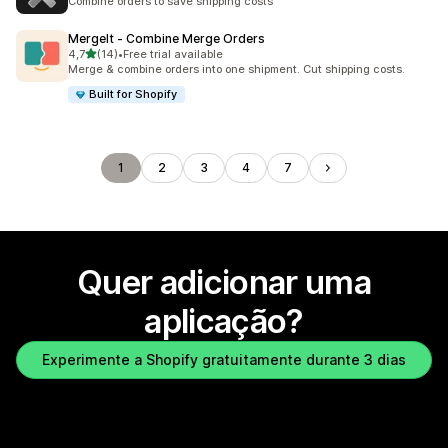
Combine orders to save shipping costs
MergeIt ‑ Combine Merge Orders
de 5 estrelas
4,7
(14)
•
Free trial available
14 total de avaliações
Merge & combine orders into one shipment. Cut shipping costs.
Built for Shopify
1
2
3
4
7
Quer adicionar uma
aplicação?
Experimente a Shopify gratuitamente durante 3 dias