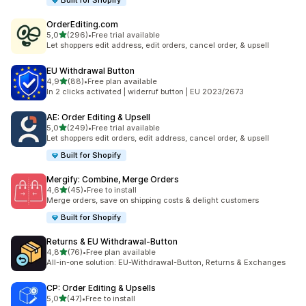
Built for Shopify
OrderEditing.com
de 5 estrelas
5,0
(296)
•
Free trial available
296 total de avaliações
Let shoppers edit address, edit orders, cancel order, & upsell
EU Withdrawal Button
de 5 estrelas
4,9
(88)
•
Free plan available
88 total de avaliações
In 2 clicks activated | widerruf button | EU 2023/2673
AE: Order Editing & Upsell
de 5 estrelas
5,0
(249)
•
Free trial available
249 total de avaliações
Let shoppers edit orders, edit address, cancel order, & upsell
Built for Shopify
Mergify: Combine, Merge Orders
de 5 estrelas
4,6
(45)
•
Free to install
45 total de avaliações
Merge orders, save on shipping costs & delight customers
Built for Shopify
Returns & EU Withdrawal‑Button
de 5 estrelas
4,8
(76)
•
Free plan available
76 total de avaliações
All-in-one solution: EU-Withdrawal-Button, Returns & Exchanges
CP: Order Editing & Upsells
de 5 estrelas
5,0
(47)
•
Free to install
47 total de avaliações