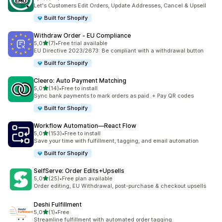
20 total de avaliações
Let's Customers Edit Orders, Update Addresses, Cancel & Upsell
Built for Shopify
Withdraw Order ‑ EU Compliance
de 5 estrelas
5,0
(7)
•
Free trial available
7 total de avaliações
EU Directive 2023/2673: Be compliant with a withdrawal button
Built for Shopify
Cleero: Auto Payment Matching
de 5 estrelas
5,0
(14)
•
Free to install
14 total de avaliações
Sync bank payments to mark orders as paid. + Pay QR codes
Built for Shopify
Workflow Automation—React Flow
de 5 estrelas
5,0
(153)
•
Free to install
153 total de avaliações
Save your time with fulfillment, tagging, and email automation
Built for Shopify
SelfServe: Order Edits+Upsells
de 5 estrelas
5,0
(25)
•
Free plan available
25 total de avaliações
Order editing, EU Withdrawal, post-purchase & checkout upsells
Deshi Fulfillment
de 5 estrelas
5,0
(1)
•
Free
1 total de avaliações
Streamline fulfillment with automated order tagging.