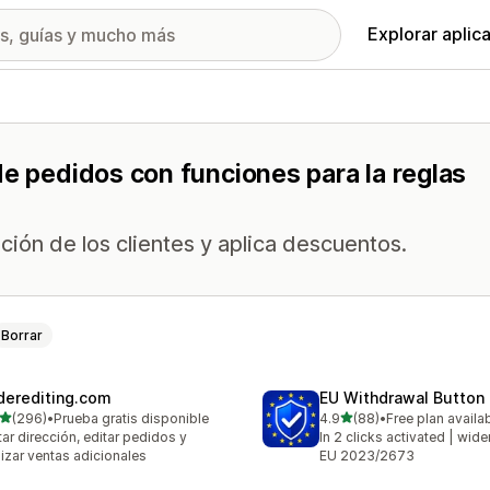
Explorar aplic
de pedidos con funciones para la reglas
ión de los clientes y aplica descuentos.
Borrar
derediting.com
EU Withdrawal Button
de 5 estrellas
de 5 estrellas
(296)
•
Prueba gratis disponible
4.9
(88)
•
Free plan availa
 reseñas en total
88 reseñas en total
tar dirección, editar pedidos y
In 2 clicks activated | wide
lizar ventas adicionales
EU 2023/2673