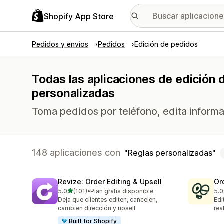
Shopify App Store
Pedidos y envíos
Pedidos
Edición de pedidos
Todas las aplicaciones de edición 
personalizadas
Toma pedidos por teléfono, edita informac
148 aplicaciones con
Reglas personalizadas
Revize: Order Editing & Upsell
Or
de 5 estrellas
5.0
(101)
•
Plan gratis disponible
5.0
101 reseñas en total
296
Deja que clientes editen, cancelen,
Edi
cambien dirección y upsell
rea
Built for Shopify