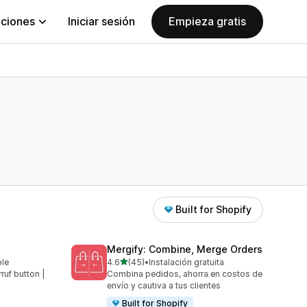
aciones
Iniciar sesión
Empieza gratis
Built for Shopify
Mergify: Combine, Merge Orders
de 5 estrellas
ble
4.6
(45)
•
Instalación gratuita
45 reseñas en total
rruf button |
Combina pedidos, ahorra en costos de
envío y cautiva a tus clientes
Built for Shopify