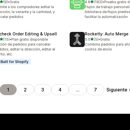
de 5 estrellas
de 5 estrellas
(9)
•
Gratis
4.8
(182)
•
Prueba gratis d
eseñas en total
182 reseñas en total
mite a los compradores editar la
Flujos de trabajo personal
ección, la variante y la cantidad, y
biblioteca de flujos predi
celar pedidos
facilitar la automatización
check Order Editing & Upsell
Rocketly: Auto Merge
de 5 estrellas
de 5 estrellas
(15)
•
Plan gratis disponible
5.0
(5)
•
Gratis
reseñas en total
5 reseñas en total
ción de pedidos para cancelar
Combina pedidos para aho
idos, editar la dirección, editar el
costos de envío
ito, etc.
Built for Shopify
Siguiente
1
2
3
4
…
7