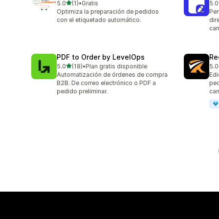
de 5 estrellas
5.0
(1)
•
Gratis
5.0
1 reseñas en total
9 r
Optimiza la preparación de pedidos
Per
con el etiquetado automático.
dir
can
PDF to Order by LevelOps
Re
de 5 estrellas
5.0
(18)
•
Plan gratis disponible
5.0
18 reseñas en total
15 
Automatización de órdenes de compra
Edi
B2B. De correo electrónico o PDF a
ped
pedido preliminar.
carr