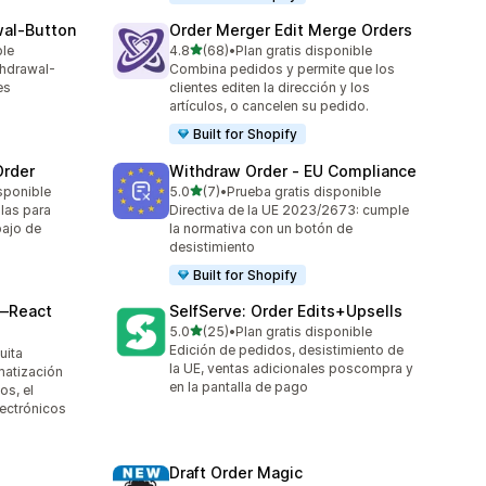
wal‑Button
Order Merger Edit Merge Orders
de 5 estrellas
ble
4.8
(68)
•
Plan gratis disponible
68 reseñas en total
thdrawal-
Combina pedidos y permite que los
es
clientes editen la dirección y los
artículos, o cancelen su pedido.
Built for Shopify
Order
Withdraw Order ‑ EU Compliance
de 5 estrellas
sponible
5.0
(7)
•
Prueba gratis disponible
7 reseñas en total
las para
Directiva de la UE 2023/2673: cumple
bajo de
la normativa con un botón de
desistimiento
Built for Shopify
—React
SelfServe: Order Edits+Upsells
de 5 estrellas
5.0
(25)
•
Plan gratis disponible
25 reseñas en total
Edición de pedidos, desistimiento de
uita
la UE, ventas adicionales poscompra y
matización
en la pantalla de pago
os, el
lectrónicos
Draft Order Magic