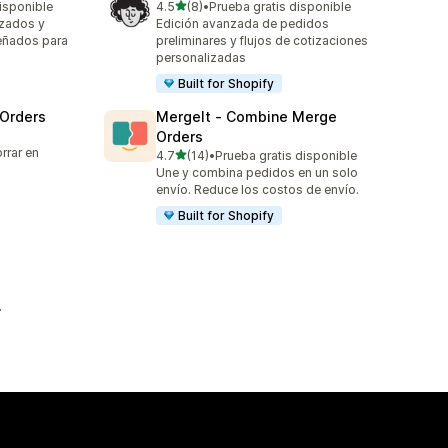
de 5 estrellas
isponible
4.5
(8)
•
Prueba gratis disponible
8 reseñas en total
izados y
Edición avanzada de pedidos
señados para
preliminares y flujos de cotizaciones
personalizadas
Built for Shopify
 Orders
MergeIt ‑ Combine Merge
Orders
rrar en
de 5 estrellas
4.7
(14)
•
Prueba gratis disponible
14 reseñas en total
Une y combina pedidos en un solo
envío. Reduce los costos de envío.
Built for Shopify