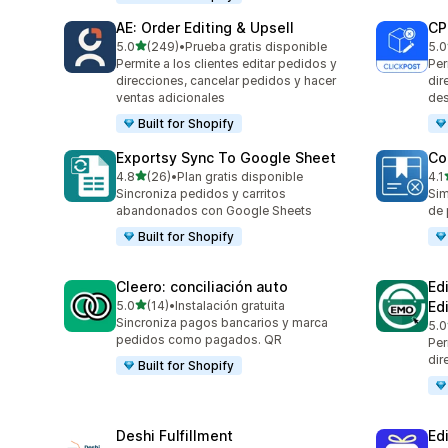
AE: Order Editing & Upsell
CP
de 5 estrellas
5.0
(249)
•
Prueba gratis disponible
5.0
249 reseñas en total
47 
Permite a los clientes editar pedidos y
Per
direcciones, cancelar pedidos y hacer
dir
ventas adicionales
des
Built for Shopify
Exportsy Sync To Google Sheet
Co
de 5 estrellas
4.8
(26)
•
Plan gratis disponible
4.1
26 reseñas en total
43 
Sincroniza pedidos y carritos
Sim
abandonados con Google Sheets
de 
Built for Shopify
Cleero: conciliación auto
Ed
de 5 estrellas
5.0
(14)
•
Instalación gratuita
Ed
14 reseñas en total
Sincroniza pagos bancarios y marca
5.0
20 
pedidos como pagados. QR
Per
dir
Built for Shopify
Deshi Fulfillment
Edi