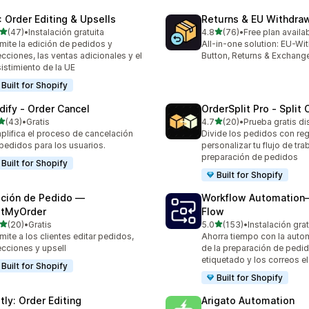
: Order Editing & Upsells
Returns & EU Withdra
de 5 estrellas
de 5 estrellas
(47)
•
Instalación gratuita
4.8
(76)
•
Free plan availa
reseñas en total
76 reseñas en total
mite la edición de pedidos y
All-in-one solution: EU-Wi
ecciones, las ventas adicionales y el
Button, Returns & Exchang
istimiento de la UE
Built for Shopify
dify ‑ Order Cancel
OrderSplit Pro ‑ Split 
de 5 estrellas
de 5 estrellas
(43)
•
Gratis
4.7
(20)
•
Prueba gratis di
reseñas en total
20 reseñas en total
plifica el proceso de cancelación
Divide los pedidos con reg
pedidos para los usuarios.
personalizar tu flujo de tra
preparación de pedidos
Built for Shopify
Built for Shopify
ición de Pedido —
Workflow Automation
itMyOrder
Flow
de 5 estrellas
de 5 estrellas
(20)
•
Gratis
5.0
(153)
•
Instalación grat
reseñas en total
153 reseñas en total
mite a los clientes editar pedidos,
Ahorra tiempo con la auto
ecciones y upsell
de la preparación de pedid
etiquetado y los correos e
Built for Shopify
Built for Shopify
tly: Order Editing
Arigato Automation