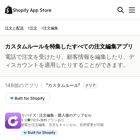
Shopify App Store
注文と配送
注文
注文編集
カスタムルールを特集したすべての注文編集アプリ
電話で注文を受けたり、顧客情報を編集したり、デ
ィスカウントを適用したりすることができます。
148個のアプリ：
カスタムルール
クリア
Built for Shopify
リバイズ : 注文編集・購入後のアップセル
5つ星中
5.0
(101)
•
無料プランあり
合計レビュー数：101件
顧客が注文編集、注文をキャンセル、住所変更が可能
Built for Shopify