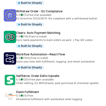
Built for Shopify
Withdraw Order ‑ EU Compliance
5つ星中
5.0
(7)
•
Free trial available
合計レビュー数：7件
EU Directive 2023/2673: Be compliant with a withdrawal button
Built for Shopify
Cleero: Auto Payment Matching
5つ星中
5.0
(14)
•
Free to install
合計レビュー数：14件
Sync bank payments to mark orders as paid. + Pay QR codes
Built for Shopify
Workflow Automation—React Flow
5つ星中
5.0
(153)
•
Free to install
合計レビュー数：153件
Save your time with fulfillment, tagging, and email automation
Built for Shopify
SelfServe: Order Edits+Upsells
5つ星中
5.0
(25)
•
Free plan available
合計レビュー数：25件
Order editing, EU Withdrawal, post-purchase & checkout upsells
Deshi Fulfillment
5つ星中
5.0
(1)
•
Free
合計レビュー数：1件
Streamline fulfillment with automated order tagging.