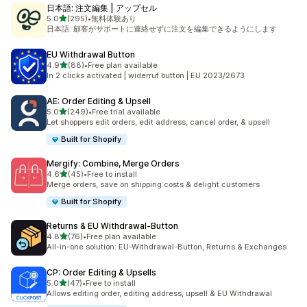
日本語: 注文編集 | アップセル
5つ星中
5.0
(295)
•
無料体験あり
合計レビュー数：295件
日本語: 顧客がサポートに連絡せずに注文を編集できるようにします
EU Withdrawal Button
5つ星中
4.9
(88)
•
Free plan available
合計レビュー数：88件
In 2 clicks activated | widerruf button | EU 2023/2673
AE: Order Editing & Upsell
5つ星中
5.0
(249)
•
Free trial available
合計レビュー数：249件
Let shoppers edit orders, edit address, cancel order, & upsell
Built for Shopify
Mergify: Combine, Merge Orders
5つ星中
4.6
(45)
•
Free to install
合計レビュー数：45件
Merge orders, save on shipping costs & delight customers
Built for Shopify
Returns & EU Withdrawal‑Button
5つ星中
4.8
(76)
•
Free plan available
合計レビュー数：76件
All-in-one solution: EU-Withdrawal-Button, Returns & Exchanges
CP: Order Editing & Upsells
5つ星中
5.0
(47)
•
Free to install
合計レビュー数：47件
Allows editing order, editing address, upsell & EU Withdrawal