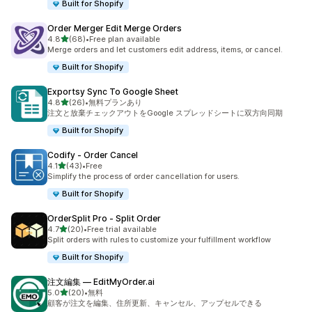
Built for Shopify
Order Merger Edit Merge Orders
5つ星中
4.8
(68)
•
Free plan available
合計レビュー数：68件
Merge orders and let customers edit address, items, or cancel.
Built for Shopify
Exportsy Sync To Google Sheet
5つ星中
4.8
(26)
•
無料プランあり
合計レビュー数：26件
注文と放棄チェックアウトをGoogle スプレッドシートに双方向同期
Built for Shopify
Codify ‑ Order Cancel
5つ星中
4.1
(43)
•
Free
合計レビュー数：43件
Simplify the process of order cancellation for users.
Built for Shopify
OrderSplit Pro ‑ Split Order
5つ星中
4.7
(20)
•
Free trial available
合計レビュー数：20件
Split orders with rules to customize your fulfillment workflow
Built for Shopify
注文編集 — EditMyOrder.ai
5つ星中
5.0
(20)
•
無料
合計レビュー数：20件
顧客が注文を編集、住所更新、キャンセル、アップセルできる