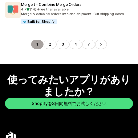
MergeIt ‑ Combine Merge Orders
5つ星中
4.7
(14)
•
Free trial available
合計レビュー数：14件
Merge & combine orders into one shipment. Cut shipping costs.
Built for Shopify
1
2
3
4
7
使ってみたいアプリがあり
ましたか？
Shopifyを3日間無料でお試しください