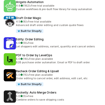
Arigato Automation
5つ星中
4.8
(182)
•
Free trial available
合計レビュー数：182件
Custom workflows & pre-built flow library for easy automation
Draft Order Magic
5つ星中
4.5
(8)
•
Free trial available
合計レビュー数：8件
Advanced draft order editing and custom quote flows
Built for Shopify
Editly: Order Editing
5つ星中
5.0
(9)
•
Free
合計レビュー数：9件
Let shoppers edit address, variant, quantity and cancel orders
PDF to Order by LevelOps
5つ星中
5.0
(18)
•
Free plan available
合計レビュー数：18件
B2B purchase order automation. Email or PDF to draft order.
Recheck Order Editing & Upsell
5つ星中
5.0
(15)
•
Free plan available
合計レビュー数：15件
Order editing to cancel order, edit address, edit cart, etc
Built for Shopify
Rocketly: Auto Merge Orders
5つ星中
5.0
(5)
•
Free
合計レビュー数：5件
Combine orders to save shipping costs