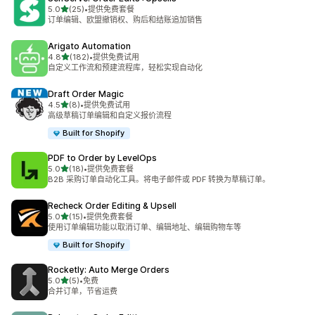
星（满分 5 星）
5.0
(25)
•
提供免费套餐
总共 25 条评论
订单编辑、欧盟撤销权、购后和结账追加销售
Arigato Automation
星（满分 5 星）
4.8
(182)
•
提供免费试用
总共 182 条评论
自定义工作流和预建流程库，轻松实现自动化
Draft Order Magic
星（满分 5 星）
4.5
(8)
•
提供免费试用
总共 8 条评论
高级草稿订单编辑和自定义报价流程
Built for Shopify
PDF to Order by LevelOps
星（满分 5 星）
5.0
(18)
•
提供免费套餐
总共 18 条评论
B2B 采购订单自动化工具。将电子邮件或 PDF 转换为草稿订单。
Recheck Order Editing & Upsell
星（满分 5 星）
5.0
(15)
•
提供免费套餐
总共 15 条评论
使用订单编辑功能以取消订单、编辑地址、编辑购物车等
Built for Shopify
Rocketly: Auto Merge Orders
星（满分 5 星）
5.0
(5)
•
免费
总共 5 条评论
合并订单，节省运费