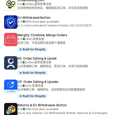
OrderEditing.com
星（满分 5 星）
5.0
(296)
•
提供免费试用
总共 296 条评论
支持购物者修改地址、编辑和取消订单，并实现追加销售
EU Withdrawal Button
星（满分 5 星）
4.9
(88)
•
Free plan available
总共 88 条评论
In 2 clicks activated | widerruf button | EU 2023/2673
Mergify: Combine, Merge Orders
星（满分 5 星）
4.6
(46)
•
免费安装
总共 46 条评论
合并订单，节省运费并提高客户满意度
Built for Shopify
AE: Order Editing & Upsell
星（满分 5 星）
5.0
(249)
•
提供免费试用
总共 249 条评论
让买家编辑订单、编辑地址、取消订单，并进行追加销售
Built for Shopify
CP: Order Editing & Upsells
星（满分 5 星）
5.0
(47)
•
免费安装
总共 47 条评论
允许编辑订单、编辑地址、追加销售和支持欧盟撤销权
Built for Shopify
Returns & EU Withdrawal‑Button
星（满分 5 星）
4.8
(76)
•
Free plan available
总共 76 条评论
All-in-one solution: EU-Withdrawal-Button, Returns & Exchanges