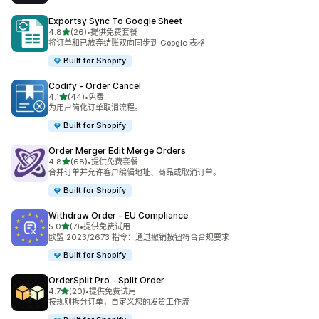
Exportsy Sync To Google Sheet
星（满分 5 星）
4.8
(26)
•
提供免费套餐
总共 26 条评论
将订单和已放弃结账双向同步到 Google 表格
Built for Shopify
Codify ‑ Order Cancel
星（满分 5 星）
4.1
(44)
•
免费
总共 44 条评论
为用户简化订单取消流程。
Built for Shopify
Order Merger Edit Merge Orders
星（满分 5 星）
4.8
(68)
•
提供免费套餐
总共 68 条评论
合并订单并允许客户编辑地址、商品或取消订单。
Built for Shopify
Withdraw Order ‑ EU Compliance
星（满分 5 星）
5.0
(7)
•
提供免费试用
总共 7 条评论
欧盟 2023/2673 指令：通过撤销按钮符合合规要求
Built for Shopify
OrderSplit Pro ‑ Split Order
星（满分 5 星）
4.7
(20)
•
提供免费试用
总共 20 条评论
按规则拆分订单，自定义您的发货工作流