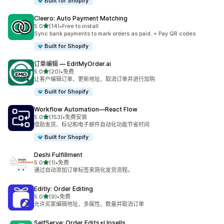
Built for Shopify
Cleero: Auto Payment Matching
星（满分 5 星）
5.0
(14)
•
Free to install
总共 14 条评论
Sync bank payments to mark orders as paid. + Pay QR codes
Built for Shopify
订单编辑 — EditMyOrder.ai
星（满分 5 星）
5.0
(20)
•
免费
总共 20 条评论
让客户编辑订单、更新地址、取消订单并进行加购
Built for Shopify
Workflow Automation—React Flow
星（满分 5 星）
5.0
(153)
•
免费安装
总共 153 条评论
借助发货、标记和电子邮件自动化功能节省时间
Built for Shopify
Deshi Fulfillment
星（满分 5 星）
5.0
(1)
•
免费
总共 1 条评论
通过自动添加订单标签来简化发货流程。
Editly: Order Editing
星（满分 5 星）
5.0
(9)
•
免费
总共 9 条评论
允许买家编辑地址、多属性、数量并取消订单
SelfServe: Order Edits+Upsells