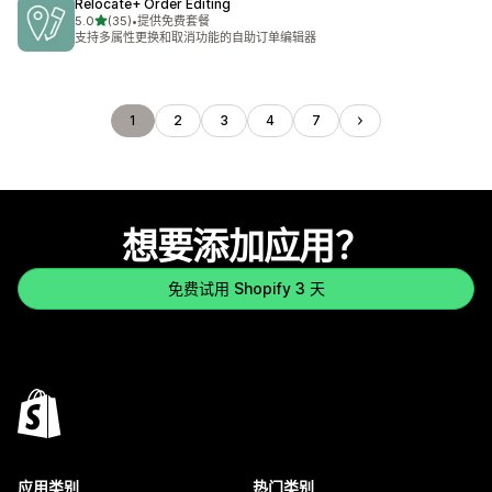
Relocate+ Order Editing
星（满分 5 星）
5.0
(35)
•
提供免费套餐
总共 35 条评论
支持多属性更换和取消功能的自助订单编辑器
1
2
3
4
7
想要添加应用？
免费试用 Shopify 3 天
应用类别
热门类别