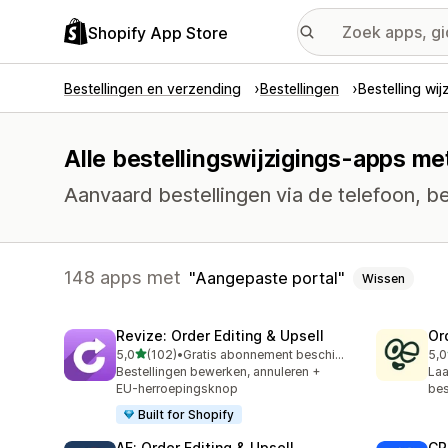
Shopify App Store
Bestellingen en verzending
Bestellingen
Bestelling wij
Alle bestellingswijzigings-apps me
Aanvaard bestellingen via de telefoon, b
148 apps met
Aangepaste portal
Wissen
Revize: Order Editing & Upsell
Or
van 5 sterren
5,0
(102)
•
Gratis abonnement beschikbaar
5,0
102 recensies in totaal
296
Bestellingen bewerken, annuleren +
Laa
EU-herroepingsknop
bes
Built for Shopify
AE: Order Editing & Upsell
CP