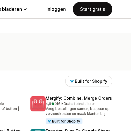
 bladeren
Inloggen
Start gratis
Built for Shopify
Mergify: Combine, Merge Orders
van 5 sterren
ble
4,6
(46)
•
Gratis te installeren
46 recensies in totaal
rruf button |
Voeg bestellingen samen, bespaar op
verzendkosten en maak klanten blij
Built for Shopify
wal‑Button
Exportsy Sync To Google Sheet