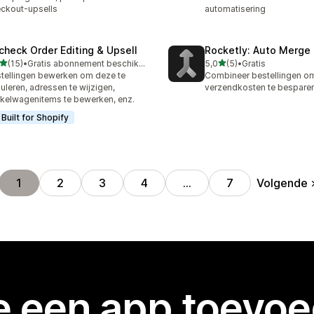
ckout-upsells
automatisering
check Order Editing & Upsell
Rocketly: Auto Merge
van 5 sterren
van 5 sterren
(15)
•
Gratis abonnement beschikbaar
5,0
(5)
•
Gratis
recensies in totaal
5 recensies in totaal
tellingen bewerken om deze te
Combineer bestellingen o
uleren, adressen te wijzigen,
verzendkosten te bespare
kelwagenitems te bewerken, enz.
Built for Shopify
Volgende
1
2
3
4
…
7
je een app toevo