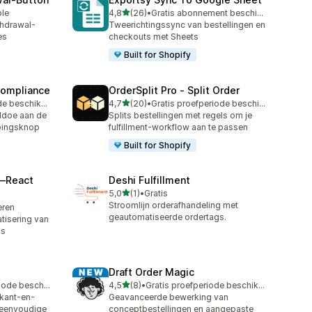
van 5 sterren
ble
4,8
(26)
•
Gratis abonnement beschikbaar
26 recensies in totaal
thdrawal-
Tweerichtingssync van bestellingen en
es
checkouts met Sheets
Built for Shopify
Compliance
OrderSplit Pro ‑ Split Order
van 5 sterren
Gratis proefperiode beschikbaar
4,7
(20)
•
Gratis proefperiode beschikbaar
20 recensies in totaal
oldoe aan de
Splits bestellingen met regels om je
pingsknop
fulfillment-workflow aan te passen
Built for Shopify
—React
Deshi Fulfillment
van 5 sterren
5,0
(1)
•
Gratis
1 recensies in totaal
Stroomlijn orderafhandeling met
leren
geautomatiseerde ordertags.
tisering van
ls
Draft Order Magic
van 5 sterren
Gratis proefperiode beschikbaar
4,5
(8)
•
Gratis proefperiode beschikbaar
8 recensies in totaal
kant-en-
Geavanceerde bewerking van
r eenvoudige
conceptbestellingen en aangepaste