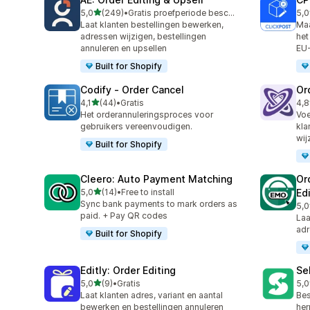
van 5 sterren
5,0
(249)
•
Gratis proefperiode beschikbaar
5,0
249 recensies in totaal
47 
Laat klanten bestellingen bewerken,
Maa
adressen wijzigen, bestellingen
het
annuleren en upsellen
EU-
Built for Shopify
Codify ‑ Order Cancel
Or
van 5 sterren
4,1
(44)
•
Gratis
4,8
44 recensies in totaal
68 
Het orderannuleringsproces voor
Voe
gebruikers vereenvoudigen.
kla
wij
Built for Shopify
Cleero: Auto Payment Matching
Or
van 5 sterren
5,0
(14)
•
Free to install
Ed
14 recensies in totaal
Sync bank payments to mark orders as
5,0
20 
paid. + Pay QR codes
Laa
adr
Built for Shopify
Editly: Order Editing
Se
van 5 sterren
5,0
(9)
•
Gratis
5,0
9 recensies in totaal
25 
Laat klanten adres, variant en aantal
Bes
bewerken en bestellingen annuleren
her