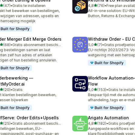
van 5 sterren
van 5 sterren
(47)
•
Gratis te installeren
4,8
(76)
•
Free plan availa
recensies in totaal
76 recensies in totaal
kt het bewerken van bestellingen,
All-in-one solution: EU-Wi
 wijzigen van adressen, upsells en
Button, Returns & Exchang
herroeping mogelijk
Built for Shopify
der Merger Edit Merge Orders
Withdraw Order ‑ EU 
van 5 sterren
van 5 sterren
(68)
•
Gratis abonnement beschikbaar
5,0
(7)
•
recensies in totaal
7 recensies in totaal
g bestellingen samen en laat
EU-richtlijn 2023/2673: V
nten zelf hun adres of artikelen
wetgeving met een herroe
zigen of hun bestelling annuleren.
Built for Shopify
Built for Shopify
derbewerking —
Workflow Automation
itMyOrder.ai
Flow
van 5 sterren
van 5 sterren
(20)
•
Gratis
5,0
(153)
•
Gratis te instal
recensies in totaal
153 recensies in totaal
t klanten bestellingen bewerken,
Bespaar tijd met de automa
essen bijwerken
afhandeling, tags en e-mai
Built for Shopify
Built for Shopify
lfServe: Order Edits+Upsells
Arigato Automation
van 5 sterren
van 5 sterren
(25)
•
Gratis abonnement beschikbaar
4,8
(182)
•
recensies in totaal
182 recensies in totaal
tellingen bewerken, EU-
Aangepaste workflows en 
roepingsrecht, post-purchase- en
klare flowbibliotheek voo