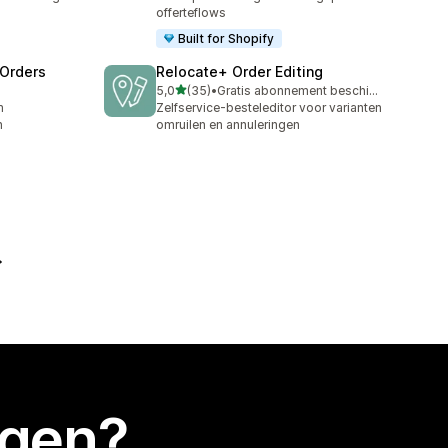
offerteflows
Built for Shopify
 Orders
Relocate+ Order Editing
van 5 sterren
5,0
(35)
•
Gratis abonnement beschikbaar
35 recensies in totaal
m
Zelfservice-besteleditor voor varianten
n
omruilen en annuleringen
egen?