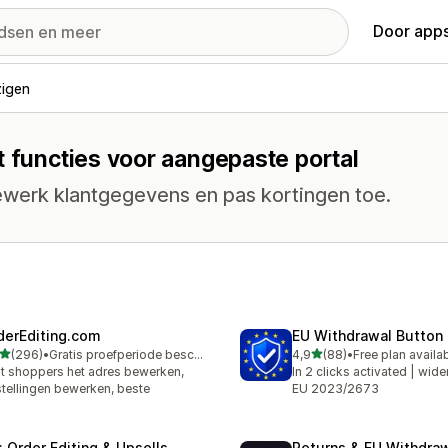
Door apps
zigen
t functies voor aangepaste portal
ewerk klantgegevens en pas kortingen toe.
derEditing.com
EU Withdrawal Button
van 5 sterren
van 5 sterren
(296)
•
Gratis proefperiode beschikbaar
4,9
(88)
•
Free plan availa
 recensies in totaal
88 recensies in totaal
t shoppers het adres bewerken,
In 2 clicks activated | wide
tellingen bewerken, beste
EU 2023/2673
: Order Editing & Upsells
Returns & EU Withdra