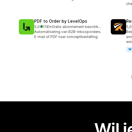
che
PDF to Order by LevelOps
Re
van 5 sterren
5,0
(18)
•
Gratis abonnement beschikbaar
5,0
18 recensies in totaal
15 
Automatisering van B2B-inkooporders.
Bes
E-mail of PDF naar conceptbestelling.
ann
win
Wil 