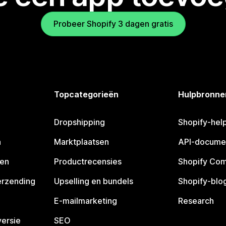
Probeer Shopify 3 dagen gratis
Topcategorieën
Hulpbronne
Dropshipping
Shopify-hel
n
Marktplaatsen
API-docume
pen
Productrecensies
Shopify Co
erzending
Upselling en bundels
Shopify-blo
E-mailmarketing
Research
ersie
SEO