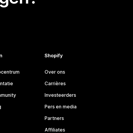
n
Shopify
pcentrum
Over ons
ntatie
Carrières
mmunity
Investeerders
g
Pers en media
Partners
Affiliates