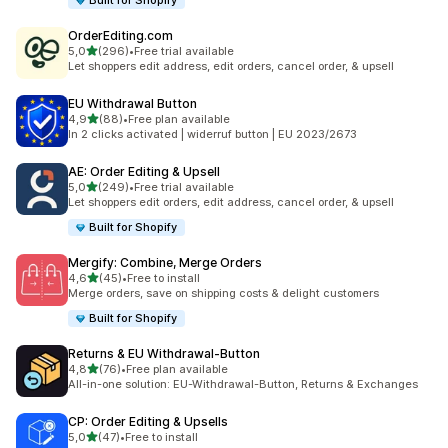
Built for Shopify
OrderEditing.com
na 5 gwiazdek
5,0
(296)
•
Free trial available
Łączna liczba recenzji: 296
Let shoppers edit address, edit orders, cancel order, & upsell
EU Withdrawal Button
na 5 gwiazdek
4,9
(88)
•
Free plan available
Łączna liczba recenzji: 88
In 2 clicks activated | widerruf button | EU 2023/2673
AE: Order Editing & Upsell
na 5 gwiazdek
5,0
(249)
•
Free trial available
Łączna liczba recenzji: 249
Let shoppers edit orders, edit address, cancel order, & upsell
Built for Shopify
Mergify: Combine, Merge Orders
na 5 gwiazdek
4,6
(45)
•
Free to install
Łączna liczba recenzji: 45
Merge orders, save on shipping costs & delight customers
Built for Shopify
Returns & EU Withdrawal‑Button
na 5 gwiazdek
4,8
(76)
•
Free plan available
Łączna liczba recenzji: 76
All-in-one solution: EU-Withdrawal-Button, Returns & Exchanges
CP: Order Editing & Upsells
na 5 gwiazdek
5,0
(47)
•
Free to install
Łączna liczba recenzji: 47