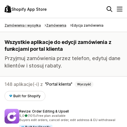
Shopify App Store
Zamówienia i wysyłka
Zamówienia
Edycja zamówienia
Wszystkie aplikacje do edycji zamówienia z
funkcjami portal klienta
Przyjmuj zamówienia przez telefon, edytuj dane
klientów i stosuj rabaty.
148 aplikacje(-i) z
Portal klienta
Wyczyść
Built for Shopify
Revize: Order Editing & Upsell
na 5 gwiazdek
5,0
(101)
•
Free plan available
Łączna liczba recenzji: 101
Buyers edit orders, cancel order, edit address & EU withdrawal