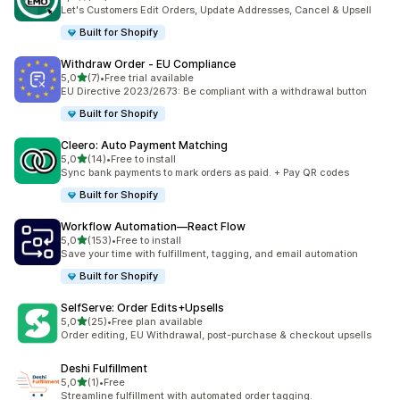
Łączna liczba recenzji: 20
Let's Customers Edit Orders, Update Addresses, Cancel & Upsell
Built for Shopify
Withdraw Order ‑ EU Compliance
na 5 gwiazdek
5,0
(7)
•
Free trial available
Łączna liczba recenzji: 7
EU Directive 2023/2673: Be compliant with a withdrawal button
Built for Shopify
Cleero: Auto Payment Matching
na 5 gwiazdek
5,0
(14)
•
Free to install
Łączna liczba recenzji: 14
Sync bank payments to mark orders as paid. + Pay QR codes
Built for Shopify
Workflow Automation—React Flow
na 5 gwiazdek
5,0
(153)
•
Free to install
Łączna liczba recenzji: 153
Save your time with fulfillment, tagging, and email automation
Built for Shopify
SelfServe: Order Edits+Upsells
na 5 gwiazdek
5,0
(25)
•
Free plan available
Łączna liczba recenzji: 25
Order editing, EU Withdrawal, post-purchase & checkout upsells
Deshi Fulfillment
na 5 gwiazdek
5,0
(1)
•
Free
Łączna liczba recenzji: 1
Streamline fulfillment with automated order tagging.