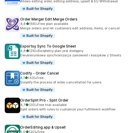
Allows editing order, editing address, upsell & EU Withdrawal
Built for Shopify
Order Merger Edit Merge Orders
na 5 gwiazdek
4,8
(68)
•
Free plan available
Łączna liczba recenzji: 68
Merge orders and let customers edit address, items, or cancel.
Built for Shopify
Exportsy Sync To Google Sheet
na 5 gwiazdek
4,8
(26)
•
Bezpłatny plan jest dostępny
Łączna liczba recenzji: 26
Dwukierunkowa synchronizacja zamówień i koszyków z Sheets
Built for Shopify
Codify ‑ Order Cancel
na 5 gwiazdek
4,1
(43)
•
Free
Łączna liczba recenzji: 43
Simplify the process of order cancellation for users.
Built for Shopify
OrderSplit Pro ‑ Split Order
na 5 gwiazdek
4,7
(20)
•
Free trial available
Łączna liczba recenzji: 20
Split orders with rules to customize your fulfillment workflow
Built for Shopify
OrderEditing.app & Upsell
na 5 gwiazdek
5,0
(20)
•
Free