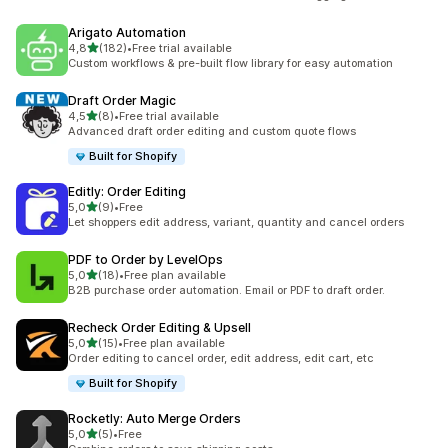
Arigato Automation
na 5 gwiazdek
4,8
(182)
•
Free trial available
Łączna liczba recenzji: 182
Custom workflows & pre-built flow library for easy automation
Draft Order Magic
na 5 gwiazdek
4,5
(8)
•
Free trial available
Łączna liczba recenzji: 8
Advanced draft order editing and custom quote flows
Built for Shopify
Editly: Order Editing
na 5 gwiazdek
5,0
(9)
•
Free
Łączna liczba recenzji: 9
Let shoppers edit address, variant, quantity and cancel orders
PDF to Order by LevelOps
na 5 gwiazdek
5,0
(18)
•
Free plan available
Łączna liczba recenzji: 18
B2B purchase order automation. Email or PDF to draft order.
Recheck Order Editing & Upsell
na 5 gwiazdek
5,0
(15)
•
Free plan available
Łączna liczba recenzji: 15
Order editing to cancel order, edit address, edit cart, etc
Built for Shopify
Rocketly: Auto Merge Orders
na 5 gwiazdek
5,0
(5)
•
Free
Łączna liczba recenzji: 5