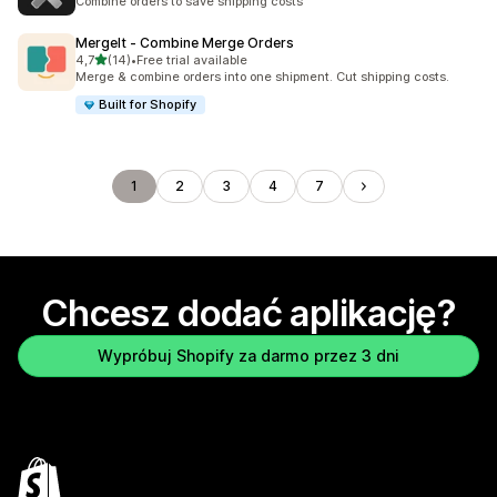
Combine orders to save shipping costs
MergeIt ‑ Combine Merge Orders
na 5 gwiazdek
4,7
(14)
•
Free trial available
Łączna liczba recenzji: 14
Merge & combine orders into one shipment. Cut shipping costs.
Built for Shopify
1
2
3
4
7
Chcesz dodać aplikację?
Wypróbuj Shopify za darmo przez 3 dni