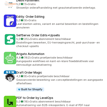
Deshi Fulfillment
van 5 sterren
5,0
(1)
•
Gratis
1 recensies in totaal
Stroomlijn orderafhandeling met geautomatiseerde ordertags.
Editly: Order Editing
van 5 sterren
5,0
(9)
•
Gratis
9 recensies in totaal
Laat klanten adres, variant en aantal bewerken en bestellingen
annuleren
SelfServe: Order Edits+Upsells
van 5 sterren
5,0
(25)
•
Gratis abonnement beschikbaar
25 recensies in totaal
Bestellingen bewerken, EU-herroepingsrecht, post-purchase- en
checkout-upsells
Arigato Automation
van 5 sterren
4,8
(182)
•
Gratis proefperiode beschikbaar
182 recensies in totaal
Aangepaste workflows en kant-en-klare flowbibliotheek voor
eenvoudige automatisering
Draft Order Magic
van 5 sterren
4,5
(8)
•
Gratis proefperiode beschikbaar
8 recensies in totaal
Geavanceerde bewerking van conceptbestellingen en aangepaste
offerteflows
Built for Shopify
PDF to Order by LevelOps
van 5 sterren
5,0
(18)
•
Gratis abonnement beschikbaar
18 recensies in totaal
Automatisering van B2B-inkooporders. E-mail of PDF naar