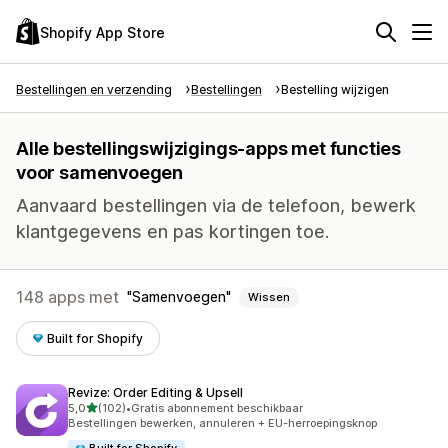
Shopify App Store
Bestellingen en verzending
Bestellingen
Bestelling wijzigen
Alle bestellingswijzigings-apps met functies
voor samenvoegen
Aanvaard bestellingen via de telefoon, bewerk
klantgegevens en pas kortingen toe.
148 apps met
Samenvoegen
Wissen
Built for Shopify
Revize: Order Editing & Upsell
van 5 sterren
5,0
(102)
•
Gratis abonnement beschikbaar
102 recensies in totaal
Bestellingen bewerken, annuleren + EU-herroepingsknop