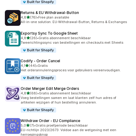
Built for Shopify
Returns & EU Withdrawal‑Button
van 5 sterren
4,8
(76)
•
Free plan available
76 recensies in totaal
All-in-one solution: EU-Withdrawal-Button, Returns & Exchanges
Exportsy Sync To Google Sheet
van 5 sterren
4,8
(26)
•
Gratis abonnement beschikbaar
26 recensies in totaal
Tweerichtingssync van bestellingen en checkouts met Sheets
Built for Shopify
Codify ‑ Order Cancel
van 5 sterren
4,1
(44)
•
Gratis
44 recensies in totaal
Het orderannuleringsproces voor gebruikers vereenvoudigen.
Built for Shopify
Order Merger Edit Merge Orders
van 5 sterren
4,8
(68)
•
Gratis abonnement beschikbaar
68 recensies in totaal
Voeg bestellingen samen en laat klanten zelf hun adres of
artikelen wijzigen of hun bestelling annuleren.
Built for Shopify
Withdraw Order ‑ EU Compliance
van 5 sterren
5,0
(7)
•
Gratis proefperiode beschikbaar
7 recensies in totaal
EU-richtlijn 2023/2673: Voldoe aan de wetgeving met een
herroepingsknop