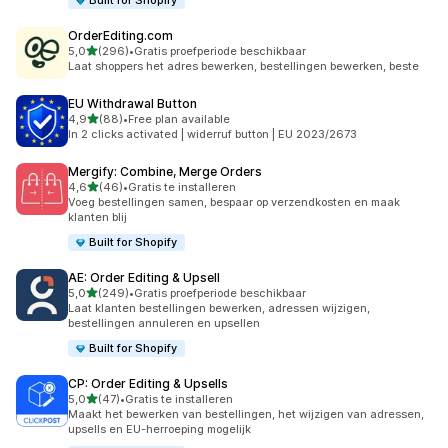
Built for Shopify
OrderEditing.com
van 5 sterren
5,0
(296)
•
Gratis proefperiode beschikbaar
296 recensies in totaal
Laat shoppers het adres bewerken, bestellingen bewerken, beste
EU Withdrawal Button
van 5 sterren
4,9
(88)
•
Free plan available
88 recensies in totaal
In 2 clicks activated | widerruf button | EU 2023/2673
Mergify: Combine, Merge Orders
van 5 sterren
4,6
(46)
•
Gratis te installeren
46 recensies in totaal
Voeg bestellingen samen, bespaar op verzendkosten en maak
klanten blij
Built for Shopify
AE: Order Editing & Upsell
van 5 sterren
5,0
(249)
•
Gratis proefperiode beschikbaar
249 recensies in totaal
Laat klanten bestellingen bewerken, adressen wijzigen,
bestellingen annuleren en upsellen
Built for Shopify
CP: Order Editing & Upsells
van 5 sterren
5,0
(47)
•
Gratis te installeren
47 recensies in totaal
Maakt het bewerken van bestellingen, het wijzigen van adressen,
upsells en EU-herroeping mogelijk