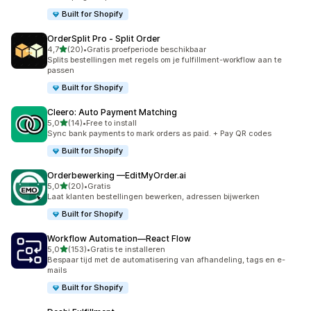
Built for Shopify
OrderSplit Pro ‑ Split Order
van 5 sterren
4,7
(20)
•
Gratis proefperiode beschikbaar
20 recensies in totaal
Splits bestellingen met regels om je fulfillment-workflow aan te
passen
Built for Shopify
Cleero: Auto Payment Matching
van 5 sterren
5,0
(14)
•
Free to install
14 recensies in totaal
Sync bank payments to mark orders as paid. + Pay QR codes
Built for Shopify
Orderbewerking —EditMyOrder.ai
van 5 sterren
5,0
(20)
•
Gratis
20 recensies in totaal
Laat klanten bestellingen bewerken, adressen bijwerken
Built for Shopify
Workflow Automation—React Flow
van 5 sterren
5,0
(153)
•
Gratis te installeren
153 recensies in totaal
Bespaar tijd met de automatisering van afhandeling, tags en e-
mails
Built for Shopify