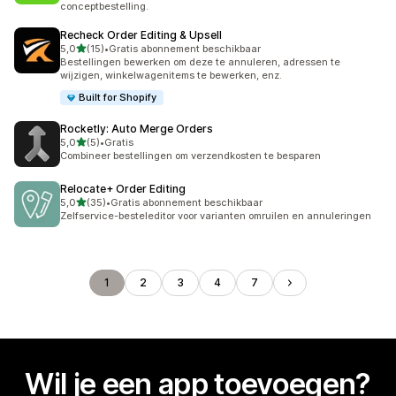
conceptbestelling.
Recheck Order Editing & Upsell
van 5 sterren
5,0
(15)
•
Gratis abonnement beschikbaar
15 recensies in totaal
Bestellingen bewerken om deze te annuleren, adressen te
wijzigen, winkelwagenitems te bewerken, enz.
Built for Shopify
Rocketly: Auto Merge Orders
van 5 sterren
5,0
(5)
•
Gratis
5 recensies in totaal
Combineer bestellingen om verzendkosten te besparen
Relocate+ Order Editing
van 5 sterren
5,0
(35)
•
Gratis abonnement beschikbaar
35 recensies in totaal
Zelfservice-besteleditor voor varianten omruilen en annuleringen
1
2
3
4
7
Wil je een app toevoegen?