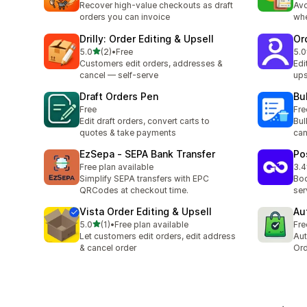
Recover high-value checkouts as draft
Avo
orders you can invoice
whe
Drilly: Order Editing & Upsell
Or
เต็ม 5 ดาว
5.0
(2)
•
Free
5.0
ทั้งหมด 2 รีวิว
ทั้ง
Customers edit orders, addresses &
Edi
cancel — self-serve
ups
Draft Orders Pen
Bu
Free
Fre
Edit draft orders, convert carts to
Bul
quotes & take payments
can
EzSepa ‑ SEPA Bank Transfer
Po
Free plan available
3.4
ทั้ง
Simplify SEPA transfers with EPC
Boo
QRCodes at checkout time.
ser
Vista Order Editing & Upsell
Au
เต็ม 5 ดาว
5.0
(1)
•
Free plan available
Fre
ทั้งหมด 1 รีวิว
Let customers edit orders, edit address
Aut
& cancel order
Ord