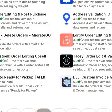
id sales errors due to rounding
Müşterilerinizin Kurumsal F
n selling by weight
Bilgilerini kolayca alın
derEditing & Post Purchase
Address Validation iO
เต็ม 5 ดาว
เต็ม 5 ดาว
(3)
•
Free trial available
4.6
(9)
•
Free to install
หมด 3 รีวิว
ทั้งหมด 9 รีวิว
t orders and drive more sales with
Address & email validation
ells and automation
data errors and returns.
lk Delete Orders ‑ MigrateGO
Editify Order Editing &
เต็ม 5 ดาว
e
3.8
(23)
•
Free trial availab
ทั้งหมด 23 รีวิว
k delete orders with smart auto-
Order editing for staff & 
cellation.
save time, boost sales
stsell: Order Editing Upsell
Tacey: Order Edit & Va
เต็ม 5 ดาว
เต็ม 5 ดาว
(16)
•
Free trial available
5.0
(1)
•
Free trial available
หมด 16 รีวิว
ทั้งหมด 1 รีวิว
st revenue with a order editor self-
Automatic Order editor, ad
vice customer portal
validation & fraud preventi
to Ready for Pickup | AI Eff
DEL: Custom Invoice 
เต็ม 5 ดาว
e to install
5.0
(7)
•
Free plan availabl
ทั้งหมด 7 รีวิว
omatically Mark Local Pickup
Bulk delete orders & Invoi
ers as "Ready for Pickup"
& Order management