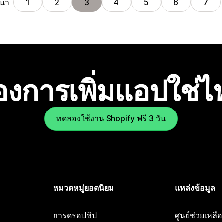
น้า
1
2
3
4
5
6
7
องการเพิ่มแอปใช่
ทดลองใช้งาน Shopify ฟรี 3 วัน
หมวดหมู่ยอดนิยม
แหล่งข้อมูล
การดรอปชิป
ศูนย์ช่วยเหล