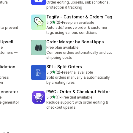
atura
Order editing, upsells, subscriptions,
protection & tracking
Tagify ‑ Customer & Orders Tag
เต็ม 5 ดาว
5.0
(2)
•
Free plan available
ทั้งหมด 2 รีวิว
 to prevent
Auto add/remove order & customer
tags using various conditions
 Upsell
Order Merger by BoostApps
le
Free plan available
customers —
Combine orders automatically and cut
shipping costs
lidation
SPL‑ Split Orders
เต็ม 5 ดาว
5.0
(2)
•
Free trial available
ทั้งหมด 2 รีวิว
dress
Split orders manually & automatically
on
by creating rules
Generator
PWC : Order & Checkout Editor
เต็ม 5 ดาว
e
5.0
(1)
•
Free trial available
ทั้งหมด 1 รีวิว
ce generator
Reduce support with order editing &
checkout upsells