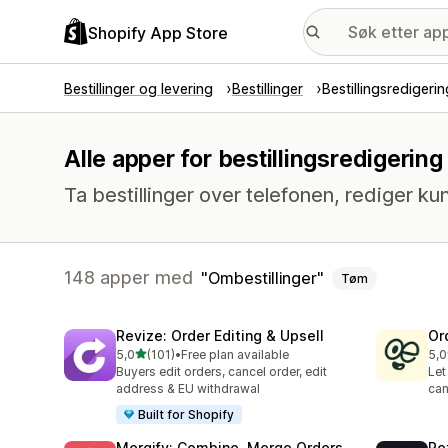
Shopify App Store
Bestillinger og levering
Bestillinger
Bestillingsredigerin
Alle apper for bestillingsredigerin
Ta bestillinger over telefonen, rediger ku
148 apper med
Ombestillinger
Tøm
Revize: Order Editing & Upsell
Or
av 5 stjerner
5,0
(101)
•
Free plan available
5,0
Totalt 101 omtaler
Tot
Buyers edit orders, cancel order, edit
Let
address & EU withdrawal
can
Built for Shopify
Mergify: Combine, Merge Orders
Re