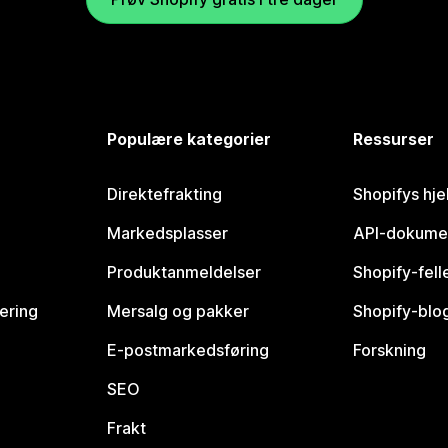
Populære kategorier
Ressurser
Direktefrakting
Shopifys hje
Markedsplasser
API-dokume
Produktanmeldelser
Shopify-fel
vering
Mersalg og pakker
Shopify-blo
E-postmarkedsføring
Forskning
SEO
Frakt