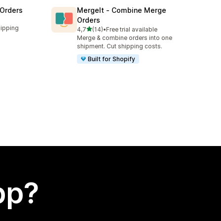
 Orders
MergeIt ‑ Combine Merge
Orders
hipping
av 5 stjerner
4,7
(14)
•
Free trial available
Totalt 14 omtaler
Merge & combine orders into one
shipment. Cut shipping costs.
Built for Shopify
app?