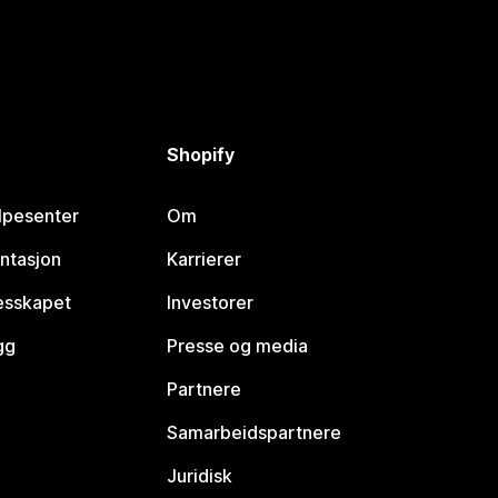
Shopify
lpesenter
Om
ntasjon
Karrierer
lesskapet
Investorer
gg
Presse og media
Partnere
Samarbeidspartnere
Juridisk