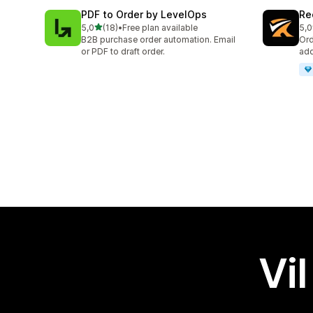
PDF to Order by LevelOps
Re
av 5 stjerner
5,0
(18)
•
Free plan available
5,0
Totalt 18 omtaler
Tot
B2B purchase order automation. Email
Ord
or PDF to draft order.
add
Vil