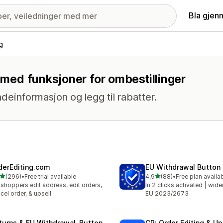
Bla gjen
g
g med funksjoner for ombestillinger
ndeinformasjon og legg til rabatter.
derEditing.com
EU Withdrawal Button
av 5 stjerner
av 5 stjerner
(296)
•
Free trial available
4,9
(88)
•
Free plan availa
alt 296 omtaler
Totalt 88 omtaler
 shoppers edit address, edit orders,
In 2 clicks activated | wide
cel order, & upsell
EU 2023/2673
turns & EU Withdrawal‑Button
CP: Order Editing & Up