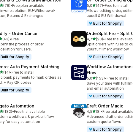
av 5 stjerner
av 5 stjerner
(76)
•
Free plan available
5,0
(47)
•
Free to install
alt 76 omtaler
Totalt 47 omtaler
-in-one solution: EU-Withdrawal-
Allows editing order, editi
ton, Returns & Exchanges
upsell & EU Withdrawal
Built for Shopify
dify ‑ Order Cancel
OrderSplit Pro ‑ Split 
av 5 stjerner
av 5 stjerner
(43)
•
Free
4,7
(20)
•
Free trial availab
alt 43 omtaler
Totalt 20 omtaler
plify the process of order
Split orders with rules to 
cellation for users.
your fulfillment workflow
Built for Shopify
Built for Shopify
eero: Auto Payment Matching
Workflow Automation
av 5 stjerner
(14)
•
Free to install
Flow
alt 14 omtaler
c bank payments to mark orders as
av 5 stjerner
5,0
(153)
•
Free to install
Totalt 153 omtaler
d. + Pay QR codes
Save your time with fulfillm
and email automation
Built for Shopify
Built for Shopify
igato Automation
Draft Order Magic
av 5 stjerner
av 5 stjerner
(182)
•
Free trial available
4,5
(8)
•
Free trial availabl
alt 182 omtaler
Totalt 8 omtaler
tom workflows & pre-built flow
Advanced draft order editi
rary for easy automation
custom quote flows
Built for Shopify