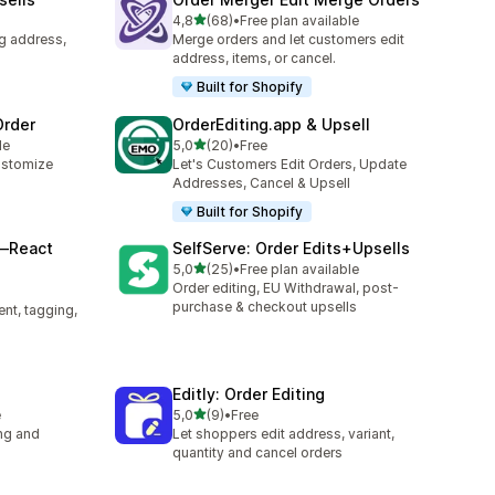
av 5 stjerner
4,8
(68)
•
Free plan available
Totalt 68 omtaler
ng address,
Merge orders and let customers edit
address, items, or cancel.
Built for Shopify
Order
OrderEditing.app & Upsell
av 5 stjerner
le
5,0
(20)
•
Free
Totalt 20 omtaler
customize
Let's Customers Edit Orders, Update
Addresses, Cancel & Upsell
Built for Shopify
—React
SelfServe: Order Edits+Upsells
av 5 stjerner
5,0
(25)
•
Free plan available
Totalt 25 omtaler
Order editing, EU Withdrawal, post-
purchase & checkout upsells
ent, tagging,
Editly: Order Editing
av 5 stjerner
e
5,0
(9)
•
Free
Totalt 9 omtaler
ng and
Let shoppers edit address, variant,
quantity and cancel orders