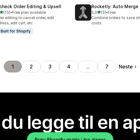
check Order Editing & Upsell
Rocketly: Auto Merge
av 5 stjerner
av 5 stjerner
(15)
•
Free plan available
5,0
(5)
•
Free
alt 15 omtaler
Totalt 5 omtaler
er editing to cancel order, edit
Combine orders to save s
ress, edit cart, etc
costs
Built for Shopify
Neste
1
2
3
4
…
7
 du legge til en 
Prøv Shopify gratis i tre dager