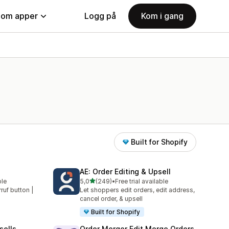
nom apper
Logg på
Kom i gang
Built for Shopify
AE: Order Editing & Upsell
av 5 stjerner
ble
5,0
(249)
•
Free trial available
Totalt 249 omtaler
rruf button |
Let shoppers edit orders, edit address,
cancel order, & upsell
Built for Shopify
sells
Order Merger Edit Merge Orders