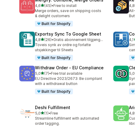
av 5 stjerner
4,6
(45)
•
Free to install
4,8
Totalt 45 omtaler
Tot
Merge orders, save on shipping costs
All
& delight customers
But
Built for Shopify
Exportsy Sync To Google Sheet
Co
av 5 stjerner
4,8
(26)
•
Gratis abonnement tilgjengelig
4,1
Totalt 26 omtaler
Tot
Toveis synk av ordre og forlatte
Sim
utsjekkinger til Sheets
can
Built for Shopify
Withdraw Order ‑ EU Compliance
Cl
av 5 stjerner
5,0
(7)
•
Free trial available
5,0
Totalt 7 omtaler
Tot
EU Directive 2023/2673: Be compliant
Syn
with a withdrawal button
pai
Built for Shopify
Deshi Fulfillment
Ar
av 5 stjerner
5,0
(1)
•
Free
4,8
Totalt 1 omtaler
Tot
Streamline fulfillment with automated
Cus
order tagging.
lib