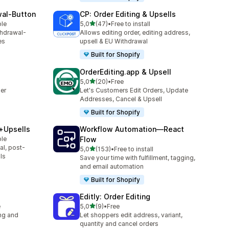
wal‑Button
CP: Order Editing & Upsells
de 5 estrelas
ble
5,0
(47)
•
Free to install
47 total de avaliações
thdrawal-
Allows editing order, editing address,
es
upsell & EU Withdrawal
Built for Shopify
OrderEditing.app & Upsell
de 5 estrelas
5,0
(20)
•
Free
20 total de avaliações
der
Let's Customers Edit Orders, Update
Addresses, Cancel & Upsell
Built for Shopify
s+Upsells
Workflow Automation—React
ble
Flow
al, post-
de 5 estrelas
5,0
(153)
•
Free to install
153 total de avaliações
ls
Save your time with fulfillment, tagging,
and email automation
Built for Shopify
Editly: Order Editing
de 5 estrelas
e
5,0
(9)
•
Free
9 total de avaliações
ng and
Let shoppers edit address, variant,
quantity and cancel orders