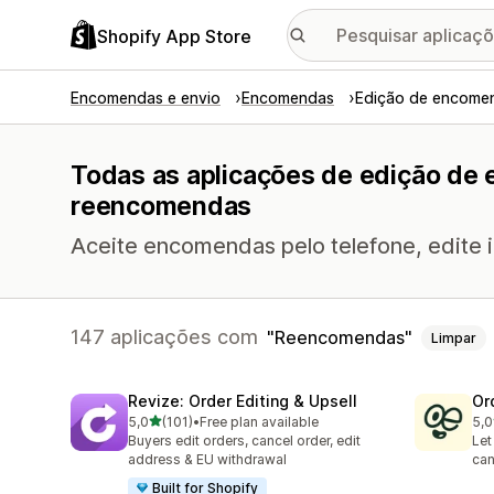
Shopify App Store
Encomendas e envio
Encomendas
Edição de encome
Todas as aplicações de edição de
reencomendas
Aceite encomendas pelo telefone, edite 
147 aplicações com
Reencomendas
Limpar
Revize: Order Editing & Upsell
Or
de 5 estrelas
5,0
(101)
•
Free plan available
5,0
101 total de avaliações
295
Buyers edit orders, cancel order, edit
Let
address & EU withdrawal
can
Built for Shopify