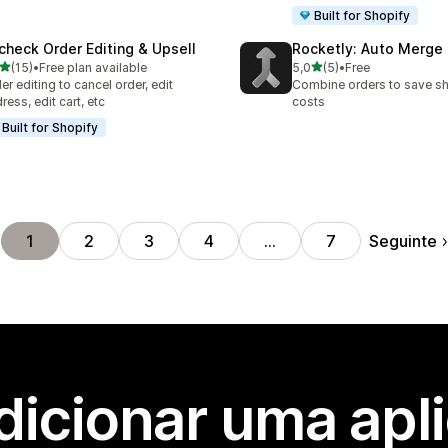
Built for Shopify
check Order Editing & Upsell
Rocketly: Auto Merge
de 5 estrelas
de 5 estrelas
(15)
•
Free plan available
5,0
(5)
•
Free
total de avaliações
5 total de avaliações
er editing to cancel order, edit
Combine orders to save s
ress, edit cart, etc
costs
Built for Shopify
Seguinte
1
2
3
4
…
7
dicionar uma apl