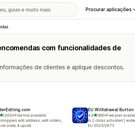
Procurar aplicações
ndas
 encomendas com funcionalidades de
informações de clientes e aplique descontos.
derEditing.com
EU Withdrawal Button
de 5 estrelas
de 5 estrelas
(295)
•
Free trial available
4,9
(88)
•
Free plan availa
 total de avaliações
88 total de avaliações
 shoppers edit address, edit orders,
In 2 clicks activated | wide
cel order, & upsell
EU 2023/2673