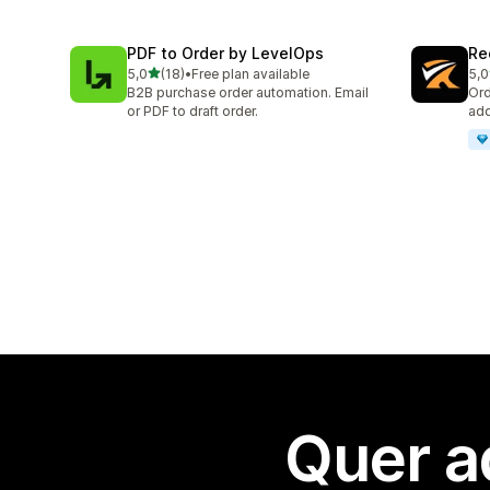
PDF to Order by LevelOps
Re
de 5 estrelas
5,0
(18)
•
Free plan available
5,0
18 total de avaliações
15 
B2B purchase order automation. Email
Ord
or PDF to draft order.
add
Quer a