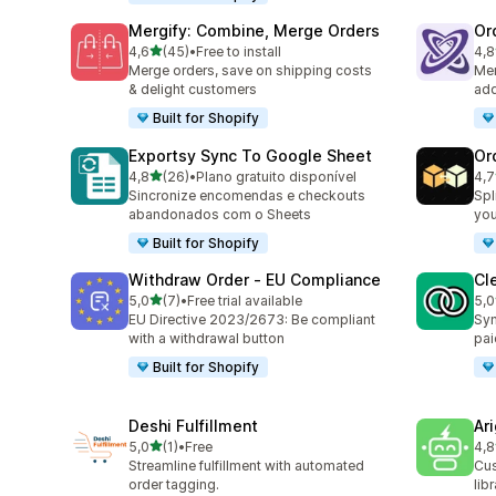
Mergify: Combine, Merge Orders
Or
de 5 estrelas
4,6
(45)
•
Free to install
4,8
45 total de avaliações
68 
Merge orders, save on shipping costs
Mer
& delight customers
add
Built for Shopify
Exportsy Sync To Google Sheet
Or
de 5 estrelas
4,8
(26)
•
Plano gratuito disponível
4,7
26 total de avaliações
20 
Sincronize encomendas e checkouts
Spl
abandonados com o Sheets
you
Built for Shopify
Withdraw Order ‑ EU Compliance
Cl
de 5 estrelas
5,0
(7)
•
Free trial available
5,0
7 total de avaliações
13 
EU Directive 2023/2673: Be compliant
Syn
with a withdrawal button
pai
Built for Shopify
Deshi Fulfillment
Ar
de 5 estrelas
5,0
(1)
•
Free
4,8
1 total de avaliações
182
Streamline fulfillment with automated
Cus
order tagging.
lib