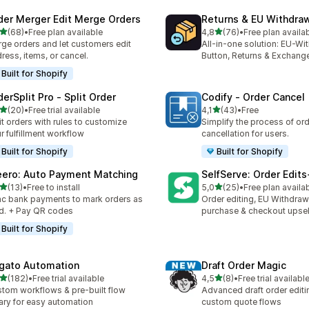
der Merger Edit Merge Orders
Returns & EU Withdra
de 5 estrelas
de 5 estrelas
(68)
•
Free plan available
4,8
(76)
•
Free plan availa
total de avaliações
76 total de avaliações
ge orders and let customers edit
All-in-one solution: EU-Wi
ress, items, or cancel.
Button, Returns & Exchang
Built for Shopify
derSplit Pro ‑ Split Order
Codify ‑ Order Cancel
de 5 estrelas
de 5 estrelas
(20)
•
Free trial available
4,1
(43)
•
Free
total de avaliações
43 total de avaliações
it orders with rules to customize
Simplify the process of or
r fulfillment workflow
cancellation for users.
Built for Shopify
Built for Shopify
eero: Auto Payment Matching
SelfServe: Order Edit
de 5 estrelas
de 5 estrelas
(13)
•
Free to install
5,0
(25)
•
Free plan availa
total de avaliações
25 total de avaliações
c bank payments to mark orders as
Order editing, EU Withdraw
d. + Pay QR codes
purchase & checkout upsel
Built for Shopify
igato Automation
Draft Order Magic
de 5 estrelas
de 5 estrelas
(182)
•
Free trial available
4,5
(8)
•
Free trial availabl
 total de avaliações
8 total de avaliações
tom workflows & pre-built flow
Advanced draft order editi
rary for easy automation
custom quote flows