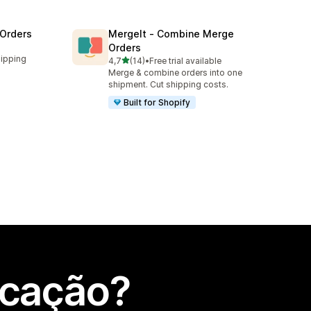
 Orders
MergeIt ‑ Combine Merge
Orders
hipping
de 5 estrelas
4,7
(14)
•
Free trial available
14 total de avaliações
Merge & combine orders into one
shipment. Cut shipping costs.
Built for Shopify
icação?