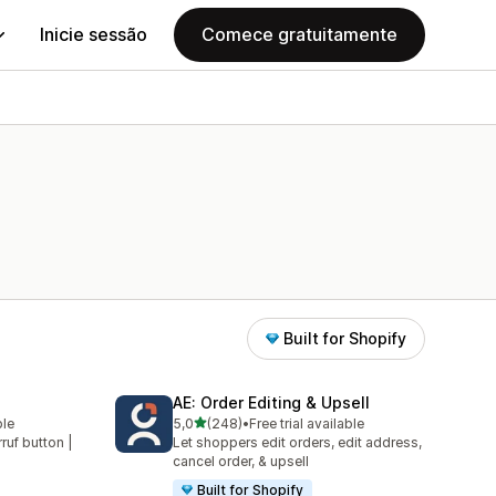
Inicie sessão
Comece gratuitamente
Built for Shopify
AE: Order Editing & Upsell
de 5 estrelas
ble
5,0
(248)
•
Free trial available
248 total de avaliações
rruf button |
Let shoppers edit orders, edit address,
cancel order, & upsell
Built for Shopify