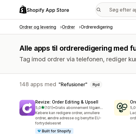
Shopify App Store
Ordrer og levering
Ordrer
Ordreredigering
Alle apps til ordreredigering med 
Tag imod ordrer via telefonen, rediger ku
148 apps med
Refusioner
Ryd
Revize: Order Editing & Upsell
Or
ud af 5 stjerner
5,0
(101)
•
Gratis abonnement tilgængeligt
5,0
101 anmeldelser i alt
295
Købere kan redigere ordrer, annullere
Lad
ordrer, ændre adresse og benytte EU-
ord
fortrydelsesret
Built for Shopify