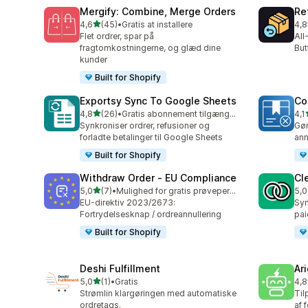
Mergify: Combine, Merge Orders
Re
ud af 5 stjerner
4,6
(45)
•
Gratis at installere
4,8
45 anmeldelser i alt
76 
Flet ordrer, spar på
All
fragtomkostningerne, og glæd dine
But
kunder
Built for Shopify
Exportsy Sync To Google Sheets
Co
ud af 5 stjerner
4,8
(26)
•
Gratis abonnement tilgængeligt
4,1
26 anmeldelser i alt
43 
Synkroniser ordrer, refusioner og
Gør
forladte betalinger til Google Sheets
ann
Built for Shopify
Withdraw Order ‑ EU Compliance
Cl
ud af 5 stjerner
5,0
(7)
•
Mulighed for gratis prøveperiode
5,0
7 anmeldelser i alt
14 
EU-direktiv 2023/2673:
Syn
Fortrydelsesknap / ordreannullering
pai
Built for Shopify
Deshi Fulfillment
Ar
ud af 5 stjerner
5,0
(1)
•
Gratis
4,8
1 anmeldelser i alt
182
Strømlin klargøringen med automatiske
Til
ordretags.
af 