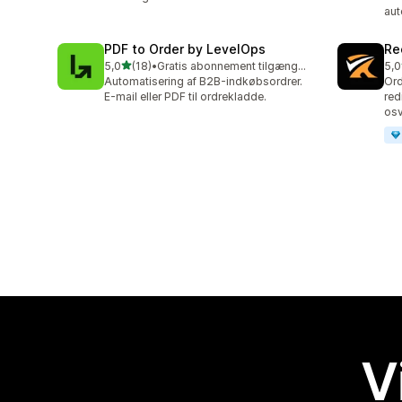
aut
PDF to Order by LevelOps
Re
ud af 5 stjerner
5,0
(18)
•
Gratis abonnement tilgængeligt
5,0
18 anmeldelser i alt
15 
Automatisering af B2B-indkøbsordrer.
Ord
E-mail eller PDF til ordrekladde.
red
osv
V