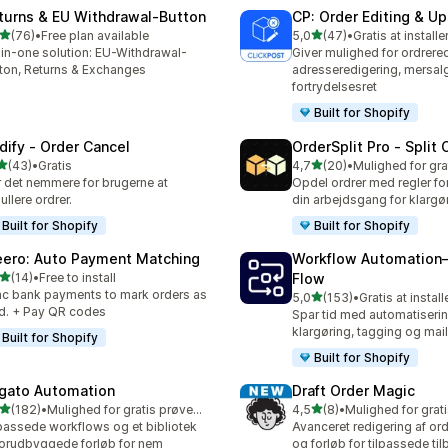
turns & EU Withdrawal‑Button
CP: Order Editing & Up
ud af 5 stjerner
ud af 5 stjerner
(76)
•
Free plan available
5,0
(47)
•
Gratis at installe
anmeldelser i alt
47 anmeldelser i alt
-in-one solution: EU-Withdrawal-
Giver mulighed for ordrered
ton, Returns & Exchanges
adresseredigering, mersal
fortrydelsesret
Built for Shopify
dify ‑ Order Cancel
OrderSplit Pro ‑ Split 
ud af 5 stjerner
ud af 5 stjerner
(43)
•
Gratis
4,7
(20)
•
anmeldelser i alt
20 anmeldelser i alt
 det nemmere for brugerne at
Opdel ordrer med regler for
ullere ordrer.
din arbejdsgang for klargø
Built for Shopify
Built for Shopify
eero: Auto Payment Matching
Workflow Automation
ud af 5 stjerner
(14)
•
Free to install
Flow
anmeldelser i alt
c bank payments to mark orders as
ud af 5 stjerner
5,0
(153)
•
Gratis at install
153 anmeldelser i alt
d. + Pay QR codes
Spar tid med automatiserin
klargøring, tagging og mai
Built for Shopify
Built for Shopify
igato Automation
Draft Order Magic
ud af 5 stjerner
ud af 5 stjerner
(182)
•
Mulighed for gratis prøveperiode
4,5
(8)
•
 anmeldelser i alt
8 anmeldelser i alt
passede workflows og et bibliotek
Avanceret redigering af or
forudbyggede forløb for nem
og forløb for tilpassede ti