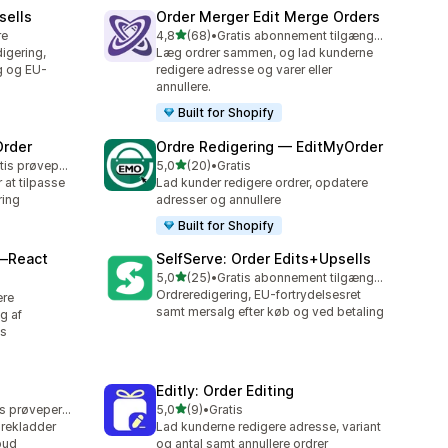
sells
Order Merger Edit Merge Orders
ud af 5 stjerner
re
4,8
(68)
•
Gratis abonnement tilgængeligt
68 anmeldelser i alt
igering,
Læg ordrer sammen, og lad kunderne
g og EU-
redigere adresse og varer eller
annullere.
Built for Shopify
Order
Ordre Redigering — EditMyOrder
ud af 5 stjerner
Mulighed for gratis prøveperiode
5,0
(20)
•
Gratis
20 anmeldelser i alt
 at tilpasse
Lad kunder redigere ordrer, opdatere
ring
adresser og annullere
Built for Shopify
—React
SelfServe: Order Edits+Upsells
ud af 5 stjerner
5,0
(25)
•
Gratis abonnement tilgængeligt
25 anmeldelser i alt
Ordreredigering, EU-fortrydelsesret
ere
samt mersalg efter køb og ved betaling
g af
ls
Editly: Order Editing
ud af 5 stjerner
Mulighed for gratis prøveperiode
5,0
(9)
•
Gratis
9 anmeldelser i alt
drekladder
Lad kunderne redigere adresse, variant
lbud
og antal samt annullere ordrer