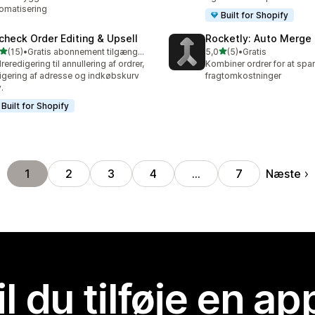
omatisering
Built for Shopify
check Order Editing & Upsell
Rocketly: Auto Merge
ud af 5 stjerner
ud af 5 stjerner
(15)
•
Gratis abonnement tilgængeligt
5,0
(5)
•
Gratis
anmeldelser i alt
5 anmeldelser i alt
reredigering til annullering af ordrer,
Kombiner ordrer for at spa
igering af adresse og indkøbskurv
fragtomkostninger
.
Built for Shopify
Næste
1
2
3
4
…
7
il du tilføje en ap