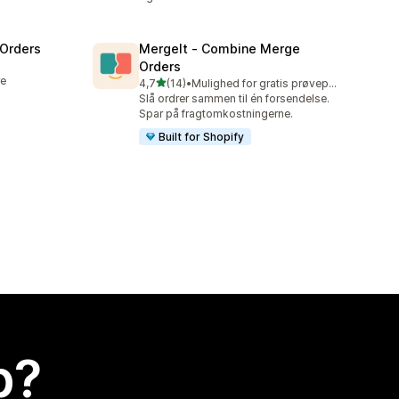
 Orders
MergeIt ‑ Combine Merge
Orders
re
ud af 5 stjerner
4,7
(14)
•
Mulighed for gratis prøveperiode
14 anmeldelser i alt
Slå ordrer sammen til én forsendelse.
Spar på fragtomkostningerne.
Built for Shopify
p?