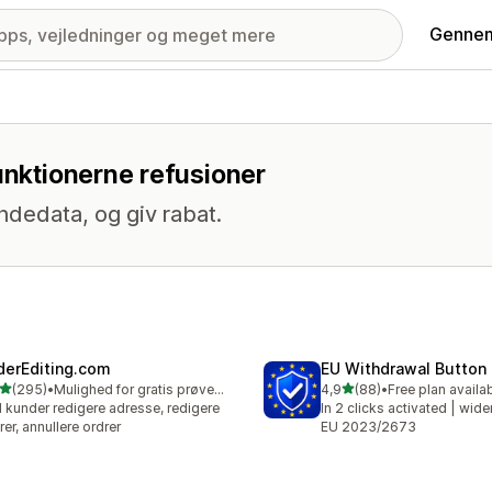
Gennem
funktionerne refusioner
ndedata, og giv rabat.
derEditing.com
EU Withdrawal Button
ud af 5 stjerner
ud af 5 stjerner
(295)
•
Mulighed for gratis prøveperiode
4,9
(88)
•
Free plan availa
 anmeldelser i alt
88 anmeldelser i alt
 kunder redigere adresse, redigere
In 2 clicks activated | wide
rer, annullere ordrer
EU 2023/2673