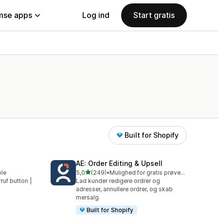
se apps
Log ind
Start gratis
Built for Shopify
AE: Order Editing & Upsell
ud af 5 stjerner
ble
5,0
(249)
•
Mulighed for gratis prøveperiode
249 anmeldelser i alt
rruf button |
Lad kunder redigere ordrer og
adresser, annullere ordrer, og skab
mersalg
Built for Shopify