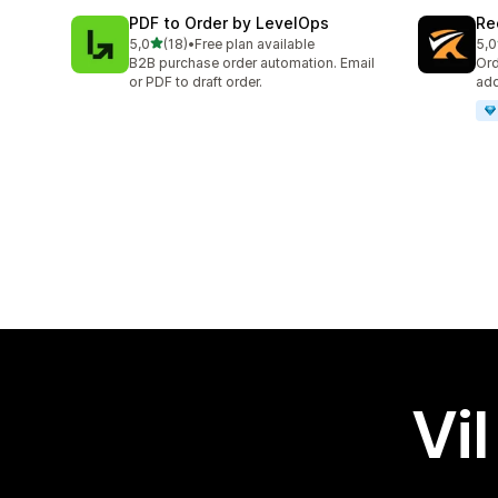
PDF to Order by LevelOps
Re
av 5 stjerner
5,0
(18)
•
Free plan available
5,0
Totalt 18 omtaler
Tot
B2B purchase order automation. Email
Ord
or PDF to draft order.
add
Vil