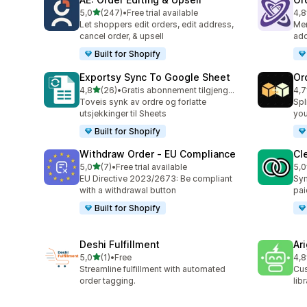
av 5 stjerner
5,0
(247)
•
Free trial available
4,8
Totalt 247 omtaler
Tot
Let shoppers edit orders, edit address,
Mer
cancel order, & upsell
add
Built for Shopify
Exportsy Sync To Google Sheet
Or
av 5 stjerner
4,8
(26)
•
Gratis abonnement tilgjengelig
4,7
Totalt 26 omtaler
Tot
Toveis synk av ordre og forlatte
Spl
utsjekkinger til Sheets
you
Built for Shopify
Withdraw Order ‑ EU Compliance
Cl
av 5 stjerner
5,0
(7)
•
Free trial available
5,0
Totalt 7 omtaler
Tot
EU Directive 2023/2673: Be compliant
Syn
with a withdrawal button
pai
Built for Shopify
Deshi Fulfillment
Ar
av 5 stjerner
5,0
(1)
•
Free
4,8
Totalt 1 omtaler
Tot
Streamline fulfillment with automated
Cus
order tagging.
lib