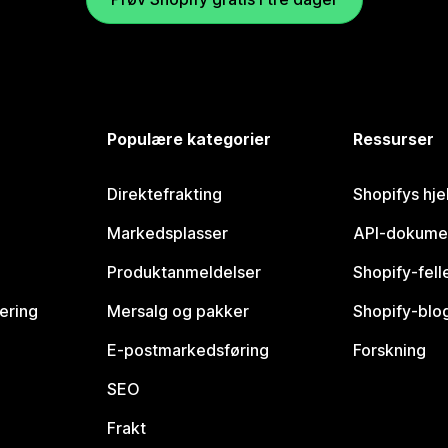
Populære kategorier
Ressurser
Direktefrakting
Shopifys hje
Markedsplasser
API-dokume
Produktanmeldelser
Shopify-fel
vering
Mersalg og pakker
Shopify-blo
E-postmarkedsføring
Forskning
SEO
Frakt