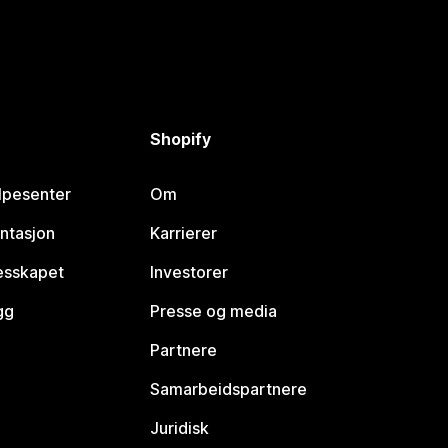
Shopify
lpesenter
Om
ntasjon
Karrierer
lesskapet
Investorer
gg
Presse og media
Partnere
Samarbeidspartnere
Juridisk