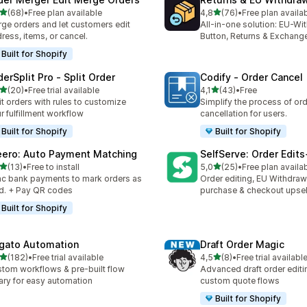
av 5 stjerner
av 5 stjerner
(68)
•
Free plan available
4,8
(76)
•
Free plan availa
alt 68 omtaler
Totalt 76 omtaler
ge orders and let customers edit
All-in-one solution: EU-Wi
ress, items, or cancel.
Button, Returns & Exchang
Built for Shopify
derSplit Pro ‑ Split Order
Codify ‑ Order Cancel
av 5 stjerner
av 5 stjerner
(20)
•
Free trial available
4,1
(43)
•
Free
alt 20 omtaler
Totalt 43 omtaler
it orders with rules to customize
Simplify the process of or
r fulfillment workflow
cancellation for users.
Built for Shopify
Built for Shopify
eero: Auto Payment Matching
SelfServe: Order Edit
av 5 stjerner
av 5 stjerner
(13)
•
Free to install
5,0
(25)
•
Free plan availa
alt 13 omtaler
Totalt 25 omtaler
c bank payments to mark orders as
Order editing, EU Withdraw
d. + Pay QR codes
purchase & checkout upsel
Built for Shopify
igato Automation
Draft Order Magic
av 5 stjerner
av 5 stjerner
(182)
•
Free trial available
4,5
(8)
•
Free trial availabl
alt 182 omtaler
Totalt 8 omtaler
tom workflows & pre-built flow
Advanced draft order editi
rary for easy automation
custom quote flows
Built for Shopify