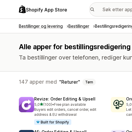
Shopify App Store
Bestillinger og levering
Bestillinger
Bestillingsredigerin
Alle apper for bestillingsredigerin
Ta bestillinger over telefonen, rediger ku
147 apper med
Returer
Tøm
Revize: Order Editing & Upsell
Or
av 5 stjerner
5,0
(100)
•
Free plan available
5,0
Totalt 100 omtaler
Tot
Buyers edit orders, cancel order, edit
Let
address & EU withdrawal
can
Built for Shopify
AE: Order Editing & Upsell
Or