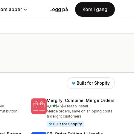
nom apper
Logg på
Kom i gang
Built for Shopify
Mergify: Combine, Merge Orders
av 5 stjerner
ble
4,6
(45)
•
Free to install
Totalt 45 omtaler
rruf button |
Merge orders, save on shipping costs
& delight customers
Built for Shopify
wal‑Button
CP: Order Editing & Upsells