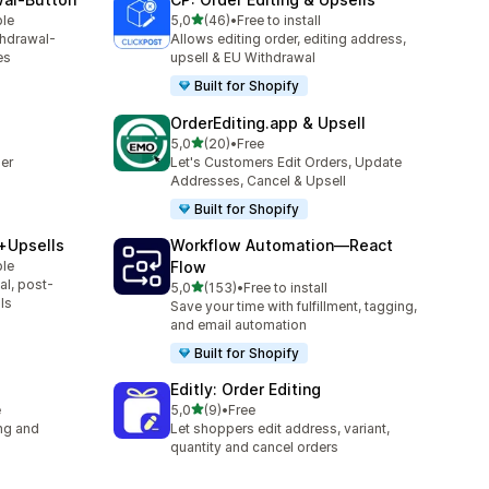
av 5 stjerner
ble
5,0
(46)
•
Free to install
Totalt 46 omtaler
thdrawal-
Allows editing order, editing address,
es
upsell & EU Withdrawal
Built for Shopify
OrderEditing.app & Upsell
av 5 stjerner
5,0
(20)
•
Free
Totalt 20 omtaler
der
Let's Customers Edit Orders, Update
Addresses, Cancel & Upsell
Built for Shopify
s+Upsells
Workflow Automation—React
ble
Flow
al, post-
av 5 stjerner
5,0
(153)
•
Free to install
Totalt 153 omtaler
ls
Save your time with fulfillment, tagging,
and email automation
Built for Shopify
Editly: Order Editing
av 5 stjerner
e
5,0
(9)
•
Free
Totalt 9 omtaler
ng and
Let shoppers edit address, variant,
quantity and cancel orders