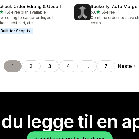
check Order Editing & Upsell
Rocketly: Auto Merge
av 5 stjerner
av 5 stjerner
(15)
•
Free plan available
5,0
(5)
•
Free
alt 15 omtaler
Totalt 5 omtaler
er editing to cancel order, edit
Combine orders to save s
ress, edit cart, etc
costs
Built for Shopify
Neste
1
2
3
4
…
7
 du legge til en 
Prøv Shopify gratis i tre dager