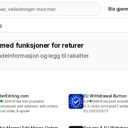
Bla gjen
g
g med funksjoner for returer
ndeinformasjon og legg til rabatter.
derEditing.com
EU Withdrawal Button
av 5 stjerner
av 5 stjerner
(295)
•
Free trial available
4,9
(88)
•
Free plan availa
alt 295 omtaler
Totalt 88 omtaler
 shoppers edit address, edit orders,
In 2 clicks activated | wide
cel order, & upsell
EU 2023/2673
der Merger Edit Merge Orders
Returns & EU Withdra