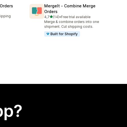
 Orders
MergeIt ‑ Combine Merge
Orders
hipping
av 5 stjerner
4,7
(14)
•
Free trial available
Totalt 14 omtaler
Merge & combine orders into one
shipment. Cut shipping costs.
Built for Shopify
app?