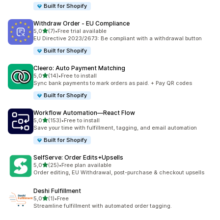
Built for Shopify
Withdraw Order ‑ EU Compliance
z 5 hvězd
5,0
(7)
•
Free trial available
Celkový počet recenzí: 7
EU Directive 2023/2673: Be compliant with a withdrawal button
Built for Shopify
Cleero: Auto Payment Matching
z 5 hvězd
5,0
(14)
•
Free to install
Celkový počet recenzí: 14
Sync bank payments to mark orders as paid. + Pay QR codes
Built for Shopify
Workflow Automation—React Flow
z 5 hvězd
5,0
(153)
•
Free to install
Celkový počet recenzí: 153
Save your time with fulfillment, tagging, and email automation
Built for Shopify
SelfServe: Order Edits+Upsells
z 5 hvězd
5,0
(25)
•
Free plan available
Celkový počet recenzí: 25
Order editing, EU Withdrawal, post-purchase & checkout upsells
Deshi Fulfillment
z 5 hvězd
5,0
(1)
•
Free
Celkový počet recenzí: 1
Streamline fulfillment with automated order tagging.