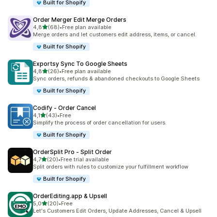
Built for Shopify
Order Merger Edit Merge Orders
z 5 hvězd
4,8
(68)
•
Free plan available
Celkový počet recenzí: 68
Merge orders and let customers edit address, items, or cancel.
Built for Shopify
Exportsy Sync To Google Sheets
z 5 hvězd
4,8
(26)
•
Free plan available
Celkový počet recenzí: 26
Sync orders, refunds & abandoned checkouts to Google Sheets
Built for Shopify
Codify ‑ Order Cancel
z 5 hvězd
4,1
(43)
•
Free
Celkový počet recenzí: 43
Simplify the process of order cancellation for users.
Built for Shopify
OrderSplit Pro ‑ Split Order
z 5 hvězd
4,7
(20)
•
Free trial available
Celkový počet recenzí: 20
Split orders with rules to customize your fulfillment workflow
Built for Shopify
OrderEditing.app & Upsell
z 5 hvězd
5,0
(20)
•
Free
Celkový počet recenzí: 20
Let's Customers Edit Orders, Update Addresses, Cancel & Upsell