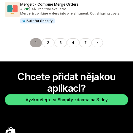
MergeIt ‑ Combine Merge Orders
z 5 hvězd
4,7
(14)
•
Free trial available
Celkový počet recenzí: 14
Merge & combine orders into one shipment. Cut shipping costs.
Built for Shopify
1
2
3
4
7
Chcete přidat nějakou
aplikaci?
Vyzkoušejte si Shopify zdarma na 3 dny