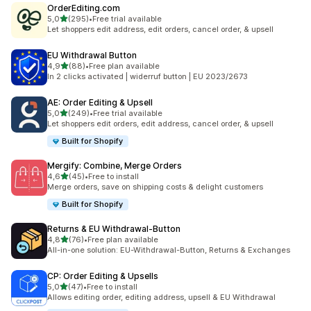
OrderEditing.com
z 5 hvězd
5,0
(295)
•
Free trial available
Celkový počet recenzí: 295
Let shoppers edit address, edit orders, cancel order, & upsell
EU Withdrawal Button
z 5 hvězd
4,9
(88)
•
Free plan available
Celkový počet recenzí: 88
In 2 clicks activated | widerruf button | EU 2023/2673
AE: Order Editing & Upsell
z 5 hvězd
5,0
(249)
•
Free trial available
Celkový počet recenzí: 249
Let shoppers edit orders, edit address, cancel order, & upsell
Built for Shopify
Mergify: Combine, Merge Orders
z 5 hvězd
4,6
(45)
•
Free to install
Celkový počet recenzí: 45
Merge orders, save on shipping costs & delight customers
Built for Shopify
Returns & EU Withdrawal‑Button
z 5 hvězd
4,8
(76)
•
Free plan available
Celkový počet recenzí: 76
All-in-one solution: EU-Withdrawal-Button, Returns & Exchanges
CP: Order Editing & Upsells
z 5 hvězd
5,0
(47)
•
Free to install
Celkový počet recenzí: 47
Allows editing order, editing address, upsell & EU Withdrawal