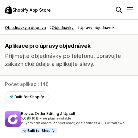
Shopify App Store
Objednávky a doprava
Objednávky
Úpravy objednávek
Aplikace pro úpravy objednávek
Přijímejte objednávky po telefonu, upravujte
zákaznické údaje a aplikujte slevy.
Počet aplikací: 148
Built for Shopify
Revize: Order Editing & Upsell
z 5 hvězd
5,0
(101)
•
Free plan available
Celkový počet recenzí: 101
Buyers edit orders, cancel order, edit address & EU withdrawal
Built for Shopify