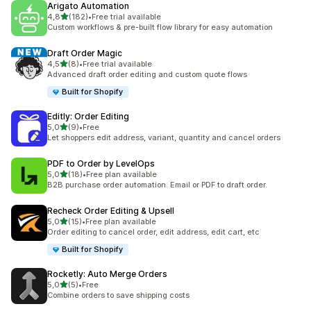
Arigato Automation
z 5 hvězd
4,8
(182)
•
Free trial available
Celkový počet recenzí: 182
Custom workflows & pre-built flow library for easy automation
Draft Order Magic
z 5 hvězd
4,5
(8)
•
Free trial available
Celkový počet recenzí: 8
Advanced draft order editing and custom quote flows
Built for Shopify
Editly: Order Editing
z 5 hvězd
5,0
(9)
•
Free
Celkový počet recenzí: 9
Let shoppers edit address, variant, quantity and cancel orders
PDF to Order by LevelOps
z 5 hvězd
5,0
(18)
•
Free plan available
Celkový počet recenzí: 18
B2B purchase order automation. Email or PDF to draft order.
Recheck Order Editing & Upsell
z 5 hvězd
5,0
(15)
•
Free plan available
Celkový počet recenzí: 15
Order editing to cancel order, edit address, edit cart, etc
Built for Shopify
Rocketly: Auto Merge Orders
z 5 hvězd
5,0
(5)
•
Free
Celkový počet recenzí: 5
Combine orders to save shipping costs