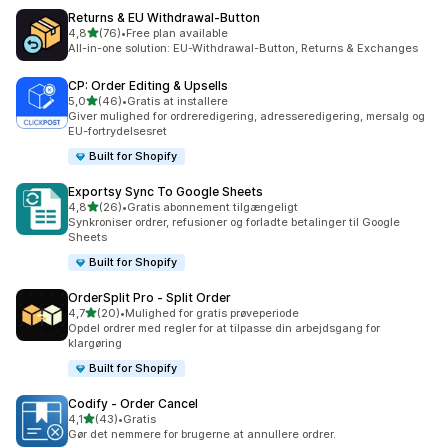
Returns & EU Withdrawal‑Button
ud af 5 stjerner
4,8
(76)
•
Free plan available
76 anmeldelser i alt
All-in-one solution: EU-Withdrawal-Button, Returns & Exchanges
CP: Order Editing & Upsells
ud af 5 stjerner
5,0
(46)
•
Gratis at installere
46 anmeldelser i alt
Giver mulighed for ordreredigering, adresseredigering, mersalg og
EU-fortrydelsesret
Built for Shopify
Exportsy Sync To Google Sheets
ud af 5 stjerner
4,8
(26)
•
Gratis abonnement tilgængeligt
26 anmeldelser i alt
Synkroniser ordrer, refusioner og forladte betalinger til Google
Sheets
Built for Shopify
OrderSplit Pro ‑ Split Order
ud af 5 stjerner
4,7
(20)
•
Mulighed for gratis prøveperiode
20 anmeldelser i alt
Opdel ordrer med regler for at tilpasse din arbejdsgang for
klargøring
Built for Shopify
Codify ‑ Order Cancel
ud af 5 stjerner
4,1
(43)
•
Gratis
43 anmeldelser i alt
Gør det nemmere for brugerne at annullere ordrer.