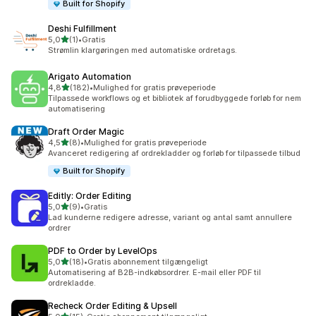
Built for Shopify
Deshi Fulfillment
ud af 5 stjerner
5,0
(1)
•
Gratis
1 anmeldelser i alt
Strømlin klargøringen med automatiske ordretags.
Arigato Automation
ud af 5 stjerner
4,8
(182)
•
Mulighed for gratis prøveperiode
182 anmeldelser i alt
Tilpassede workflows og et bibliotek af forudbyggede forløb for nem
automatisering
Draft Order Magic
ud af 5 stjerner
4,5
(8)
•
Mulighed for gratis prøveperiode
8 anmeldelser i alt
Avanceret redigering af ordrekladder og forløb for tilpassede tilbud
Built for Shopify
Editly: Order Editing
ud af 5 stjerner
5,0
(9)
•
Gratis
9 anmeldelser i alt
Lad kunderne redigere adresse, variant og antal samt annullere
ordrer
PDF to Order by LevelOps
ud af 5 stjerner
5,0
(18)
•
Gratis abonnement tilgængeligt
18 anmeldelser i alt
Automatisering af B2B-indkøbsordrer. E-mail eller PDF til
ordrekladde.
Recheck Order Editing & Upsell