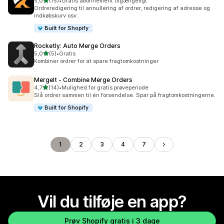
ud af 5 stjerner
5,0
(15)
•
Gratis abonnement tilgængeligt
15 anmeldelser i alt
Ordreredigering til annullering af ordrer, redigering af adresse og
indkøbskurv osv.
Built for Shopify
Rocketly: Auto Merge Orders
ud af 5 stjerner
5,0
(5)
•
Gratis
5 anmeldelser i alt
Kombiner ordrer for at spare fragtomkostninger
MergeIt ‑ Combine Merge Orders
ud af 5 stjerner
4,7
(14)
•
Mulighed for gratis prøveperiode
14 anmeldelser i alt
Slå ordrer sammen til én forsendelse. Spar på fragtomkostningerne.
Built for Shopify
1
2
3
4
7
Vil du tilføje en app?
Prøv Shopify gratis i 3 dage