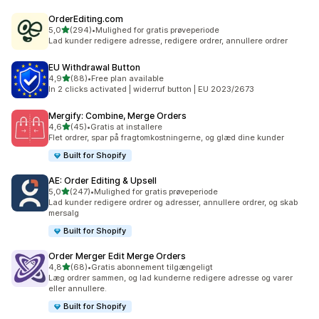
OrderEditing.com
ud af 5 stjerner
5,0
(294)
•
Mulighed for gratis prøveperiode
294 anmeldelser i alt
Lad kunder redigere adresse, redigere ordrer, annullere ordrer
EU Withdrawal Button
ud af 5 stjerner
4,9
(88)
•
Free plan available
88 anmeldelser i alt
In 2 clicks activated | widerruf button | EU 2023/2673
Mergify: Combine, Merge Orders
ud af 5 stjerner
4,6
(45)
•
Gratis at installere
45 anmeldelser i alt
Flet ordrer, spar på fragtomkostningerne, og glæd dine kunder
Built for Shopify
AE: Order Editing & Upsell
ud af 5 stjerner
5,0
(247)
•
Mulighed for gratis prøveperiode
247 anmeldelser i alt
Lad kunder redigere ordrer og adresser, annullere ordrer, og skab
mersalg
Built for Shopify
Order Merger Edit Merge Orders
ud af 5 stjerner
4,8
(68)
•
Gratis abonnement tilgængeligt
68 anmeldelser i alt
Læg ordrer sammen, og lad kunderne redigere adresse og varer
eller annullere.
Built for Shopify