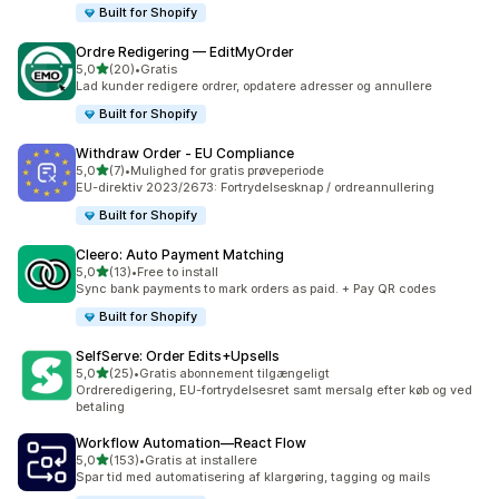
Built for Shopify
Ordre Redigering — EditMyOrder
ud af 5 stjerner
5,0
(20)
•
Gratis
20 anmeldelser i alt
Lad kunder redigere ordrer, opdatere adresser og annullere
Built for Shopify
Withdraw Order ‑ EU Compliance
ud af 5 stjerner
5,0
(7)
•
Mulighed for gratis prøveperiode
7 anmeldelser i alt
EU-direktiv 2023/2673: Fortrydelsesknap / ordreannullering
Built for Shopify
Cleero: Auto Payment Matching
ud af 5 stjerner
5,0
(13)
•
Free to install
13 anmeldelser i alt
Sync bank payments to mark orders as paid. + Pay QR codes
Built for Shopify
SelfServe: Order Edits+Upsells
ud af 5 stjerner
5,0
(25)
•
Gratis abonnement tilgængeligt
25 anmeldelser i alt
Ordreredigering, EU-fortrydelsesret samt mersalg efter køb og ved
betaling
Workflow Automation—React Flow
ud af 5 stjerner
5,0
(153)
•
Gratis at installere
153 anmeldelser i alt
Spar tid med automatisering af klargøring, tagging og mails