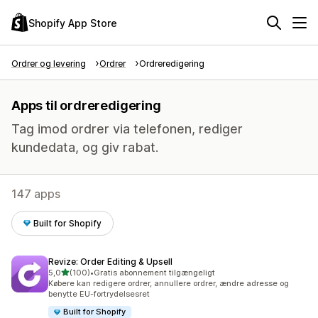
Shopify App Store
Ordrer og levering
Ordrer
Ordreredigering
Apps til ordreredigering
Tag imod ordrer via telefonen, rediger
kundedata, og giv rabat.
147 apps
Built for Shopify
Revize: Order Editing & Upsell
ud af 5 stjerner
5,0
(100)
•
Gratis abonnement tilgængeligt
100 anmeldelser i alt
Købere kan redigere ordrer, annullere ordrer, ændre adresse og
benytte EU-fortrydelsesret
Built for Shopify