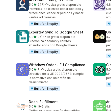
de 5 estrellas
5.0
(247)
•
Prueba gratis disponible
4.8
247 reseñas en total
68 
Permite a los clientes editar pedidos y
Com
direcciones, cancelar pedidos y hacer
cli
ventas adicionales
art
Built for Shopify
Exportsy Sync To Google Sheet
Or
de 5 estrellas
4.8
(26)
•
Plan gratis disponible
4.7
26 reseñas en total
20 
Sincroniza pedidos y carritos
Div
abandonados con Google Sheets
per
pre
Built for Shopify
Withdraw Order ‑ EU Compliance
Cl
de 5 estrellas
5.0
(7)
•
Prueba gratis disponible
5.0
7 reseñas en total
13 
Directiva de la UE 2023/2673: cumple
Sin
la normativa con un botón de
pe
desistimiento
Built for Shopify
Deshi Fulfillment
Ar
de 5 estrellas
5.0
(1)
•
Gratis
4.8
1 reseñas en total
182
Optimiza la preparación de pedidos
Flu