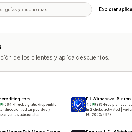
Explorar aplic
s
ión de los clientes y aplica descuentos.
derediting.com
EU Withdrawal Button
de 5 estrellas
de 5 estrellas
(294)
•
Prueba gratis disponible
4.9
(88)
•
Free plan availa
 reseñas en total
88 reseñas en total
tar dirección, editar pedidos y
In 2 clicks activated | wide
lizar ventas adicionales
EU 2023/2673
der Merger Edit Merge Orders
Returns & EU Withdra