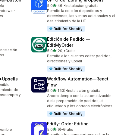
de 5 estrellas
ble
5.0
(46)
•
Instalación gratuita
46 reseñas en total
thdrawal-
Permite la edición de pedidos y
es
direcciones, las ventas adicionales y el
desistimiento de la UE
Built for Shopify
Edición de Pedido —
EditMyOrder
ancelación
de 5 estrellas
5.0
(20)
•
Gratis
20 reseñas en total
os.
Permite a los clientes editar pedidos,
direcciones y upsell
Built for Shopify
s+Upsells
Workflow Automation—React
onible
Flow
imiento de
de 5 estrellas
5.0
(153)
•
Instalación gratuita
153 reseñas en total
 poscompra y
Ahorra tiempo con la automatización
de la preparación de pedidos, el
etiquetado y los correos electrónicos
Built for Shopify
Editly: Order Editing
de 5 estrellas
ponible
5.0
(9)
•
Gratis
9 reseñas en total
dos
Permite a los compradores editar la