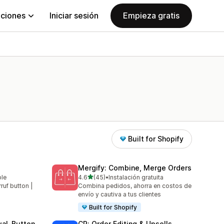
aciones
Iniciar sesión
Empieza gratis
Built for Shopify
Mergify: Combine, Merge Orders
de 5 estrellas
ble
4.6
(45)
•
Instalación gratuita
45 reseñas en total
rruf button |
Combina pedidos, ahorra en costos de
envío y cautiva a tus clientes
Built for Shopify
wal‑Button
CP: Order Editing & Upsells