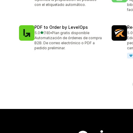
con el etiquetado automático.
bib
fac
PDF to Order by LevelOps
Re
de 5 estrellas
5.0
(18)
•
Plan gratis disponible
5.0
18 reseñas en total
15 
Automatización de órdenes de compra
Edi
B2B. De correo electrónico o PDF a
ped
pedido preliminar.
carr