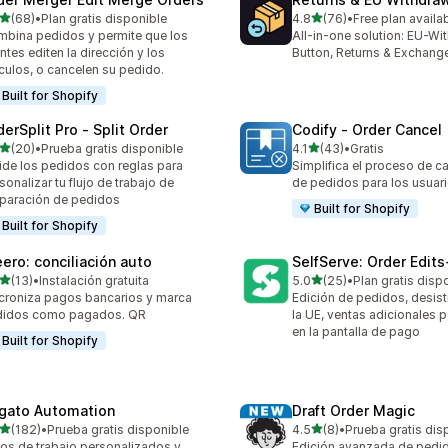
de 5 estrellas
de 5 estrellas
(68)
•
Plan gratis disponible
4.8
(76)
•
Free plan availa
reseñas en total
76 reseñas en total
bina pedidos y permite que los
All-in-one solution: EU-Wi
entes editen la dirección y los
Button, Returns & Exchang
ículos, o cancelen su pedido.
Built for Shopify
derSplit Pro ‑ Split Order
Codify ‑ Order Cancel
de 5 estrellas
de 5 estrellas
(20)
•
Prueba gratis disponible
4.1
(43)
•
Gratis
reseñas en total
43 reseñas en total
ide los pedidos con reglas para
Simplifica el proceso de c
sonalizar tu flujo de trabajo de
de pedidos para los usuari
paración de pedidos
Built for Shopify
Built for Shopify
eero: conciliación auto
SelfServe: Order Edit
de 5 estrellas
de 5 estrellas
(13)
•
Instalación gratuita
5.0
(25)
•
Plan gratis disp
reseñas en total
25 reseñas en total
croniza pagos bancarios y marca
Edición de pedidos, desist
didos como pagados. QR
la UE, ventas adicionales
en la pantalla de pago
Built for Shopify
igato Automation
Draft Order Magic
de 5 estrellas
de 5 estrellas
(182)
•
Prueba gratis disponible
4.5
(8)
•
Prueba gratis dis
 reseñas en total
8 reseñas en total
jos de trabajo personalizados y
Edición avanzada de pedi