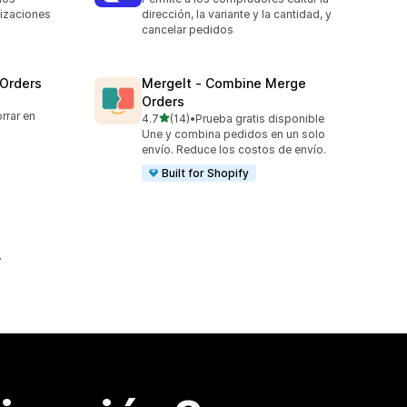
tizaciones
dirección, la variante y la cantidad, y
cancelar pedidos
 Orders
MergeIt ‑ Combine Merge
Orders
rrar en
de 5 estrellas
4.7
(14)
•
Prueba gratis disponible
14 reseñas en total
Une y combina pedidos en un solo
envío. Reduce los costos de envío.
Built for Shopify