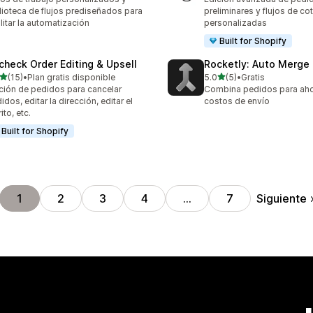
lioteca de flujos prediseñados para
preliminares y flujos de co
ilitar la automatización
personalizadas
Built for Shopify
check Order Editing & Upsell
Rocketly: Auto Merge
de 5 estrellas
de 5 estrellas
(15)
•
Plan gratis disponible
5.0
(5)
•
Gratis
reseñas en total
5 reseñas en total
ción de pedidos para cancelar
Combina pedidos para aho
idos, editar la dirección, editar el
costos de envío
ito, etc.
Built for Shopify
Siguiente
1
2
3
4
…
7