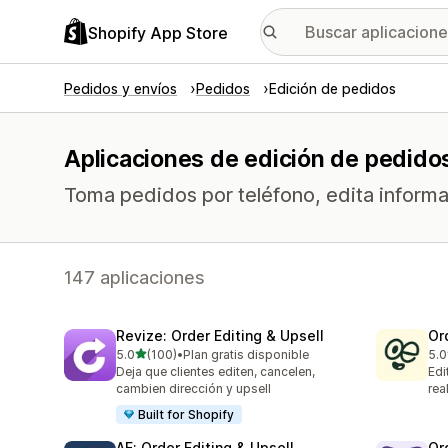
Shopify App Store
Pedidos y envíos
Pedidos
Edición de pedidos
Aplicaciones de edición de pedido
Toma pedidos por teléfono, edita informac
147 aplicaciones
Revize: Order Editing & Upsell
Or
de 5 estrellas
5.0
(100)
•
Plan gratis disponible
5.0
100 reseñas en total
294
Deja que clientes editen, cancelen,
Edi
cambien dirección y upsell
rea
Built for Shopify
AE: Order Editing & Upsell
Or