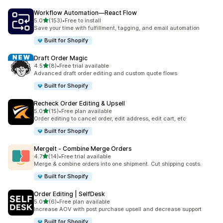
Workflow Automation—React Flow
เต็ม 5 ดาว
5.0
(153)
•
Free to install
ทั้งหมด 153 รีวิว
Save your time with fulfillment, tagging, and email automation
Built for Shopify
Draft Order Magic
เต็ม 5 ดาว
4.5
(8)
•
Free trial available
ทั้งหมด 8 รีวิว
Advanced draft order editing and custom quote flows
Built for Shopify
Recheck Order Editing & Upsell
เต็ม 5 ดาว
5.0
(15)
•
Free plan available
ทั้งหมด 15 รีวิว
Order editing to cancel order, edit address, edit cart, etc
Built for Shopify
MergeIt ‑ Combine Merge Orders
เต็ม 5 ดาว
4.7
(14)
•
Free trial available
ทั้งหมด 14 รีวิว
Merge & combine orders into one shipment. Cut shipping costs.
Built for Shopify
Order Editing | SelfDesk
เต็ม 5 ดาว
5.0
(6)
•
Free plan available
ทั้งหมด 6 รีวิว
Increase AOV with post purchase upsell and decrease support
Built for Shopify