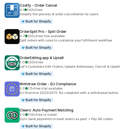
Codify ‑ Order Cancel
เต็ม 5 ดาว
4.1
(43)
•
Free
ทั้งหมด 43 รีวิว
Simplify the process of order cancellation for users.
Built for Shopify
OrderSplit Pro ‑ Split Order
เต็ม 5 ดาว
4.7
(20)
•
Free trial available
ทั้งหมด 20 รีวิว
Split orders with rules to customize your fulfillment workflow
Built for Shopify
OrderEditing.app & Upsell
เต็ม 5 ดาว
5.0
(20)
•
Free
ทั้งหมด 20 รีวิว
Let's Customers Edit Orders, Update Addresses, Cancel & Upsell
Built for Shopify
Withdraw Order ‑ EU Compliance
เต็ม 5 ดาว
5.0
(7)
•
Free trial available
ทั้งหมด 7 รีวิว
EU Directive 2023/2673: Be compliant with a withdrawal button
Built for Shopify
Cleero: Auto Payment Matching
เต็ม 5 ดาว
5.0
(14)
•
Free to install
ทั้งหมด 14 รีวิว
Sync bank payments to mark orders as paid. + Pay QR codes
Built for Shopify