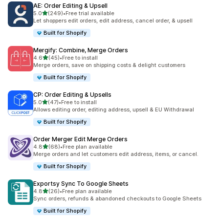
AE: Order Editing & Upsell
เต็ม 5 ดาว
5.0
(249)
•
Free trial available
ทั้งหมด 249 รีวิว
Let shoppers edit orders, edit address, cancel order, & upsell
Built for Shopify
Mergify: Combine, Merge Orders
เต็ม 5 ดาว
4.6
(45)
•
Free to install
ทั้งหมด 45 รีวิว
Merge orders, save on shipping costs & delight customers
Built for Shopify
CP: Order Editing & Upsells
เต็ม 5 ดาว
5.0
(47)
•
Free to install
ทั้งหมด 47 รีวิว
Allows editing order, editing address, upsell & EU Withdrawal
Built for Shopify
Order Merger Edit Merge Orders
เต็ม 5 ดาว
4.8
(68)
•
Free plan available
ทั้งหมด 68 รีวิว
Merge orders and let customers edit address, items, or cancel.
Built for Shopify
Exportsy Sync To Google Sheets
เต็ม 5 ดาว
4.8
(26)
•
Free plan available
ทั้งหมด 26 รีวิว
Sync orders, refunds & abandoned checkouts to Google Sheets
Built for Shopify