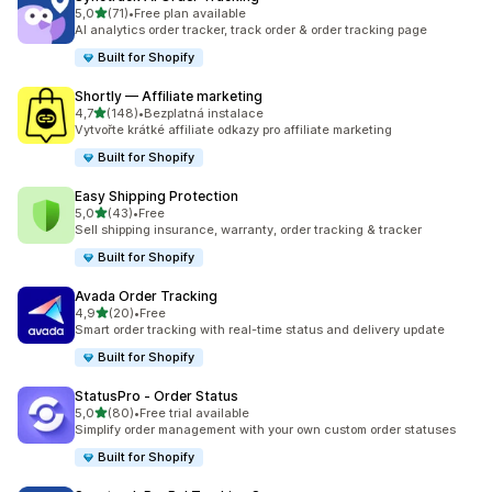
z 5 hvězd
5,0
(71)
•
Free plan available
Celkový počet recenzí: 71
AI analytics order tracker, track order & order tracking page
Built for Shopify
Shortly — Affiliate marketing
z 5 hvězd
4,7
(148)
•
Bezplatná instalace
Celkový počet recenzí: 148
Vytvořte krátké affiliate odkazy pro affiliate marketing
Built for Shopify
Easy Shipping Protection
z 5 hvězd
5,0
(43)
•
Free
Celkový počet recenzí: 43
Sell shipping insurance, warranty, order tracking & tracker
Built for Shopify
Avada Order Tracking
z 5 hvězd
4,9
(20)
•
Free
Celkový počet recenzí: 20
Smart order tracking with real-time status and delivery update
Built for Shopify
StatusPro ‑ Order Status
z 5 hvězd
5,0
(80)
•
Free trial available
Celkový počet recenzí: 80
Simplify order management with your own custom order statuses
Built for Shopify