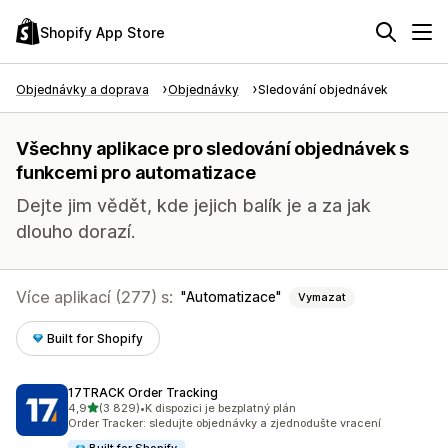
Shopify App Store
Objednávky a doprava
Objednávky
Sledování objednávek
Všechny aplikace pro sledování objednávek s
funkcemi pro automatizace
Dejte jim vědět, kde jejich balík je a za jak
dlouho dorazí.
Více aplikací (277) s:
Automatizace
Vymazat
Built for Shopify
17TRACK Order Tracking
z 5 hvězd
4,9
(3 829)
•
K dispozici je bezplatný plán
Celkový počet recenzí: 3829
Order Tracker: sledujte objednávky a zjednodušte vracení