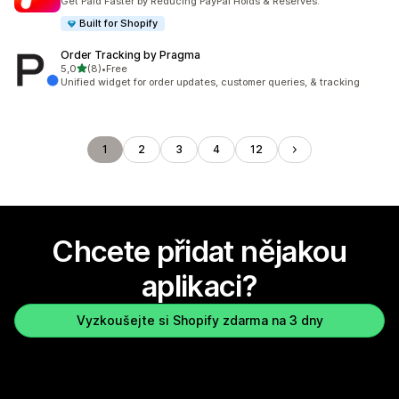
Get Paid Faster by Reducing PayPal Holds & Reserves.
Built for Shopify
Order Tracking by Pragma
z 5 hvězd
5,0
(8)
•
Free
Celkový počet recenzí: 8
Unified widget for order updates, customer queries, & tracking
1
2
3
4
12
Chcete přidat nějakou
aplikaci?
Vyzkoušejte si Shopify zdarma na 3 dny