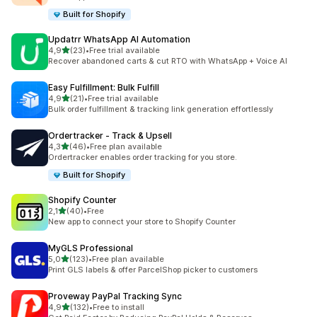
Built for Shopify
Updatrr WhatsApp AI Automation
z 5 hvězd
4,9
(23)
•
Free trial available
Celkový počet recenzí: 23
Recover abandoned carts & cut RTO with WhatsApp + Voice AI
Easy Fulfillment: Bulk Fulfill
z 5 hvězd
4,9
(21)
•
Free trial available
Celkový počet recenzí: 21
Bulk order fulfillment & tracking link generation effortlessly
Ordertracker ‑ Track & Upsell
z 5 hvězd
4,3
(46)
•
Free plan available
Celkový počet recenzí: 46
Ordertracker enables order tracking for you store.
Built for Shopify
Shopify Counter
z 5 hvězd
2,1
(40)
•
Free
Celkový počet recenzí: 40
New app to connect your store to Shopify Counter
MyGLS Professional
z 5 hvězd
5,0
(123)
•
Free plan available
Celkový počet recenzí: 123
Print GLS labels & offer ParcelShop picker to customers
Proveway PayPal Tracking Sync
z 5 hvězd
4,9
(132)
•
Free to install
Celkový počet recenzí: 132