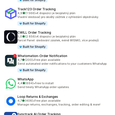
Built for Shopify
Track123 Order Tracking
z 5 hvězd
4,9
(1 566)
•
K dispozici je bezplatný plán
Celkový počet recenzí: 1566
Vlastní sledovač pro skvělý zážitek z vyhledání objednávky.
Built for Shopify
CWILL Order Tracking
z 5 hvězd
5,0
(2 856)
•
K dispozici je bezplatný plán
Celkový počet recenzí: 2856
Parcel Panel: sledování zásilek, méně WISMO, více prodejů
Built for Shopify
Whatomation‑Order Notification
z 5 hvězd
4,7
(200)
•
Free plan available
Celkový počet recenzí: 200
Send automated order notifications to your customers WhatsApp.
Built for Shopify
WhatsApp
z 5 hvězd
4,4
(694)
•
Free to install
Celkový počet recenzí: 694
Send timely WhatsApp order updates.
Loop Returns & Exchanges
z 5 hvězd
4,7
(408)
•
Free plan available
Celkový počet recenzí: 408
Manage returns, exchanges, tracking, order editing & more!
Synctrack AI Order Tracking