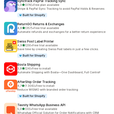
Synctrack PayPal Tracking Sync
z 5 hvězd
5,0
(374)
•
Free plan available
Celkový počet recenzí: 374
Stripe & PayPal Sync Tracking to avoid PayPal Holds & Reserves
Built for Shopify
ReturnGO Returns & Exchanges
z 5 hvězd
4,8
(357)
•
Free trial available
Celkový počet recenzí: 357
Automate refunds and exchanges for a better return experience
Swiss Post Label Printer
z 5 hvězd
4,9
(29)
•
Free trial available
Celkový počet recenzí: 29
Save time by creating Swiss Post labels in just a few clicks.
Built for Shopify
Bosta Shipping
z 5 hvězd
3,9
(24)
•
Free to install
Celkový počet recenzí: 24
Automate Shipping with Bosta—One Dashboard, Full Control!
AfterShip Order Tracking
z 5 hvězd
4,7
(1 306)
•
Free to install
Celkový počet recenzí: 1306
Reduce WISMO with branded order tracking
Built for Shopify
Texnity WhatsApp Business API
z 5 hvězd
5,0
(33)
•
Free trial available
Celkový počet recenzí: 33
WhatsApp Official Solution for Order Notifications with CRM