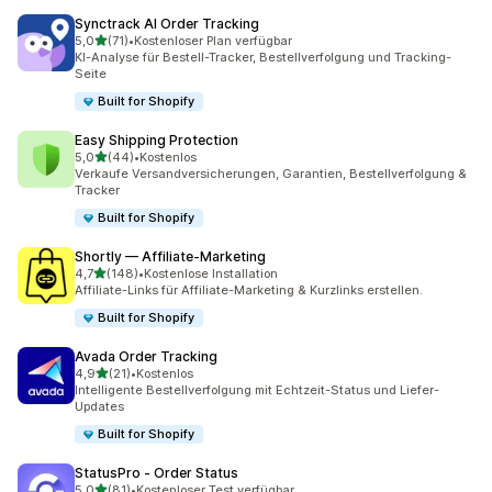
Synctrack AI Order Tracking
von 5 Sternen
5,0
(71)
•
Kostenloser Plan verfügbar
71 Rezensionen insgesamt
KI-Analyse für Bestell-Tracker, Bestellverfolgung und Tracking-
Seite
Built for Shopify
Easy Shipping Protection
von 5 Sternen
5,0
(44)
•
Kostenlos
44 Rezensionen insgesamt
Verkaufe Versandversicherungen, Garantien, Bestellverfolgung &
Tracker
Built for Shopify
Shortly — Affiliate‑Marketing
von 5 Sternen
4,7
(148)
•
Kostenlose Installation
148 Rezensionen insgesamt
Affiliate-Links für Affiliate-Marketing & Kurzlinks erstellen.
Built for Shopify
Avada Order Tracking
von 5 Sternen
4,9
(21)
•
Kostenlos
21 Rezensionen insgesamt
Intelligente Bestellverfolgung mit Echtzeit-Status und Liefer-
Updates
Built for Shopify
StatusPro ‑ Order Status
von 5 Sternen
5,0
(81)
•
Kostenloser Test verfügbar