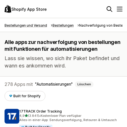
Shopify App Store
Bestellungen und Versand
Bestellungen
Nachverfolgung von Bestell
Alle apps zur nachverfolgung von bestellungen
mit Funktionen für automatisierungen
Lass sie wissen, wo sich ihr Paket befindet und
wann es ankommen wird.
278 Apps mit
Automatisierungen
Löschen
Built for Shopify
17TRACK Order Tracking
von 5 Sternen
4,9
(3.841)
•
Kostenloser Plan verfügbar
3841 Rezensionen insgesamt
Alles-in-einer-App: Sendungsverfolgung, Retouren & Umtausch