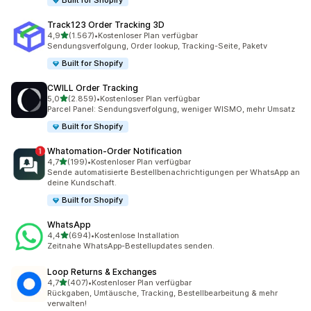
Built for Shopify
Track123 Order Tracking 3D
von 5 Sternen
4,9
(1.567)
•
Kostenloser Plan verfügbar
1567 Rezensionen insgesamt
Sendungsverfolgung, Order lookup, Tracking-Seite, Paketv
Built for Shopify
CWILL Order Tracking
von 5 Sternen
5,0
(2.859)
•
Kostenloser Plan verfügbar
2859 Rezensionen insgesamt
Parcel Panel: Sendungsverfolgung, weniger WISMO, mehr Umsatz
Built for Shopify
Whatomation‑Order Notification
von 5 Sternen
4,7
(199)
•
Kostenloser Plan verfügbar
199 Rezensionen insgesamt
Sende automatisierte Bestellbenachrichtigungen per WhatsApp an
deine Kundschaft.
Built for Shopify
WhatsApp
von 5 Sternen
4,4
(694)
•
Kostenlose Installation
694 Rezensionen insgesamt
Zeitnahe WhatsApp-Bestellupdates senden.
Loop Returns & Exchanges
von 5 Sternen
4,7
(407)
•
Kostenloser Plan verfügbar
407 Rezensionen insgesamt
Rückgaben, Umtäusche, Tracking, Bestellbearbeitung & mehr
verwalten!