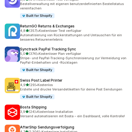
81 Rezensionen insgesamt
Bestellverwaltung mit eigenen benutzerdefinierten Bestellstatus
vereinfachen
Built for Shopify
ReturnGO Returns & Exchanges
von 5 Sternen
4,8
(357)
•
Kostenloser Test verfügbar
357 Rezensionen insgesamt
Automatisierung von Rückerstattungen und Umtauschen für ein
besseres Retourenerlebnis
Synctrack PayPal Tracking Sync
von 5 Sternen
5,0
(374)
•
Kostenloser Plan verfügbar
374 Rezensionen insgesamt
Stripe- und PayPal-Tracking-Synchronisierung zur Vermeidung von
PayPal-Einbehalten und -Rücklagen
Built for Shopify
Swiss Post Label Printer
von 5 Sternen
4,9
(29)
•
Kostenlos
29 Rezensionen insgesamt
Erstelle und drucke Versandetiketten für deine Post Sendungen
Built for Shopify
Bosta Shipping
von 5 Sternen
3,9
(24)
•
Kostenlose Installation
24 Rezensionen insgesamt
Versand automatisieren mit Bosta – ein Dashboard, volle Kontrolle!
AfterShip Sendungsverfolgung
von 5 Sternen
4,7
(1.306)
•
Kostenlose Installation