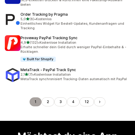
GLS-Etiketten drucken & Kund:innen eine Paketshop-Auswahl
bieten
Order Tracking by Pragma
von 5 Sternen
5,0
(8)
•
Kostenlos
8 Rezensionen insgesamt
Einheitliches Widget für Bestell-Updates, Kundenanfragen und
Tracking
Proveway PayPal Tracking Sync
von 5 Sternen
4,9
(132)
•
Kostenlose Installation
132 Rezensionen insgesamt
Erhalte schneller dein Geld durch weniger PayPal-Einbehalte & -
Rücklagen.
Built for Shopify
MetaTrack ‑ PayPal Track Sync
von 5 Sternen
2,1
(7)
•
Kostenlose Installation
7 Rezensionen insgesamt
MetaTrack synchronisiert Tracking-Daten automatisch mit PayPal
1
2
3
4
12