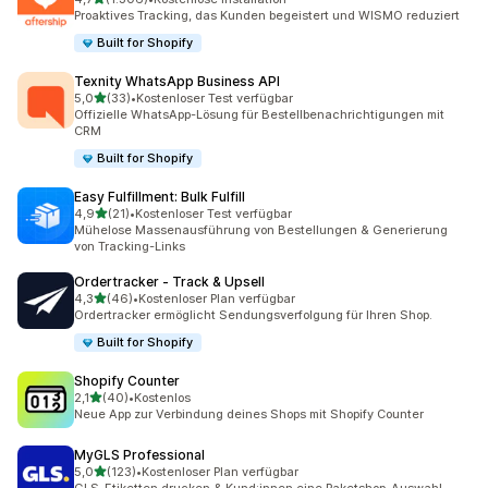
1306 Rezensionen insgesamt
Proaktives Tracking, das Kunden begeistert und WISMO reduziert
Built for Shopify
Texnity WhatsApp Business API
von 5 Sternen
5,0
(33)
•
Kostenloser Test verfügbar
33 Rezensionen insgesamt
Offizielle WhatsApp-Lösung für Bestellbenachrichtigungen mit
CRM
Built for Shopify
Easy Fulfillment: Bulk Fulfill
von 5 Sternen
4,9
(21)
•
Kostenloser Test verfügbar
21 Rezensionen insgesamt
Mühelose Massenausführung von Bestellungen & Generierung
von Tracking-Links
Ordertracker ‑ Track & Upsell
von 5 Sternen
4,3
(46)
•
Kostenloser Plan verfügbar
46 Rezensionen insgesamt
Ordertracker ermöglicht Sendungsverfolgung für Ihren Shop.
Built for Shopify
Shopify Counter
von 5 Sternen
2,1
(40)
•
Kostenlos
40 Rezensionen insgesamt
Neue App zur Verbindung deines Shops mit Shopify Counter
MyGLS Professional
von 5 Sternen
5,0
(123)
•
Kostenloser Plan verfügbar
123 Rezensionen insgesamt