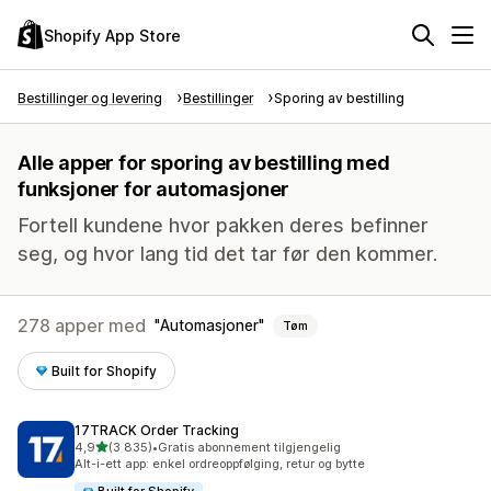
Shopify App Store
Bestillinger og levering
Bestillinger
Sporing av bestilling
Alle apper for sporing av bestilling med
funksjoner for automasjoner
Fortell kundene hvor pakken deres befinner
seg, og hvor lang tid det tar før den kommer.
278 apper med
Automasjoner
Tøm
Built for Shopify
17TRACK Order Tracking
av 5 stjerner
4,9
(3 835)
•
Gratis abonnement tilgjengelig
Totalt 3835 omtaler
Alt-i-ett app: enkel ordreoppfølging, retur og bytte