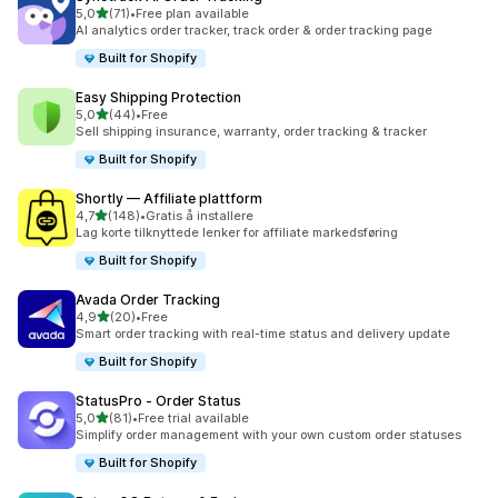
av 5 stjerner
5,0
(71)
•
Free plan available
Totalt 71 omtaler
AI analytics order tracker, track order & order tracking page
Built for Shopify
Easy Shipping Protection
av 5 stjerner
5,0
(44)
•
Free
Totalt 44 omtaler
Sell shipping insurance, warranty, order tracking & tracker
Built for Shopify
Shortly — Affiliate plattform
av 5 stjerner
4,7
(148)
•
Gratis å installere
Totalt 148 omtaler
Lag korte tilknyttede lenker for affiliate markedsføring
Built for Shopify
Avada Order Tracking
av 5 stjerner
4,9
(20)
•
Free
Totalt 20 omtaler
Smart order tracking with real-time status and delivery update
Built for Shopify
StatusPro ‑ Order Status
av 5 stjerner
5,0
(81)
•
Free trial available
Totalt 81 omtaler
Simplify order management with your own custom order statuses
Built for Shopify