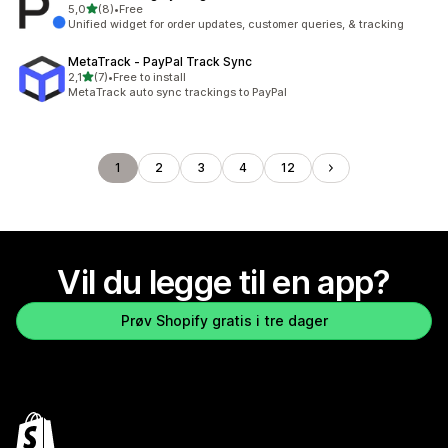
av 5 stjerner
5,0
(8)
•
Free
Totalt 8 omtaler
Unified widget for order updates, customer queries, & tracking
MetaTrack ‑ PayPal Track Sync
av 5 stjerner
2,1
(7)
•
Free to install
Totalt 7 omtaler
MetaTrack auto sync trackings to PayPal
1
2
3
4
12
Vil du legge til en app?
Prøv Shopify gratis i tre dager