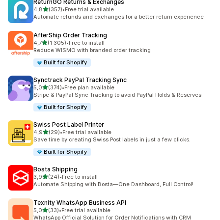
ReturnGO Returns & Exchanges
av 5 stjerner
4,8
(357)
•
Free trial available
Totalt 357 omtaler
Automate refunds and exchanges for a better return experience
AfterShip Order Tracking
av 5 stjerner
4,7
(1 305)
•
Free to install
Totalt 1305 omtaler
Reduce WISMO with branded order tracking
Built for Shopify
Synctrack PayPal Tracking Sync
av 5 stjerner
5,0
(374)
•
Free plan available
Totalt 374 omtaler
Stripe & PayPal Sync Tracking to avoid PayPal Holds & Reserves
Built for Shopify
Swiss Post Label Printer
av 5 stjerner
4,9
(29)
•
Free trial available
Totalt 29 omtaler
Save time by creating Swiss Post labels in just a few clicks.
Built for Shopify
Bosta Shipping
av 5 stjerner
3,9
(24)
•
Free to install
Totalt 24 omtaler
Automate Shipping with Bosta—One Dashboard, Full Control!
Texnity WhatsApp Business API
av 5 stjerner
5,0
(33)
•
Free trial available
Totalt 33 omtaler
WhatsApp Official Solution for Order Notifications with CRM