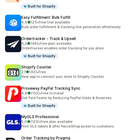
Built for Shopify
Easy Fulfillment: Bulk Fulfill
av 5 stjerner
4,9
(21)
•
Free trial available
Totalt 21 omtaler
Bulk order fulfillment & tracking link generation effortlessly
Ordertracker ‑ Track & Upsell
av 5 stjerner
4,3
(46)
•
Free plan available
Totalt 46 omtaler
Ordertracker enables order tracking for you store.
Built for Shopify
Shopify Counter
av 5 stjerner
2,1
(40)
•
Free
Totalt 40 omtaler
New app to connect your store to Shopify Counter
Proveway PayPal Tracking Sync
av 5 stjerner
4,9
(132)
•
Free to install
Totalt 132 omtaler
Get Paid Faster by Reducing PayPal Holds & Reserves.
Built for Shopify
MyGLS Professional
av 5 stjerner
5,0
(123)
•
Free plan available
Totalt 123 omtaler
Print GLS labels & offer ParcelShop picker to customers
Order Tracking by Pragma