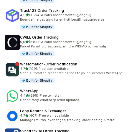
Built for Shopify
Track123 Order Tracking
av 5 stjerner
4,9
(1 564)
•
Gratis abonnement tilgjengelig
Totalt 1564 omtaler
Egendefinert sporing for en flott bestillingsopplevelse
Built for Shopify
CWILL Order Tracking
av 5 stjerner
5,0
(2 855)
•
Gratis abonnement tilgjengelig
Totalt 2855 omtaler
Parcel Panel: ordresporing, mindre WISMO og mer salg
Built for Shopify
Whatomation‑Order Notification
av 5 stjerner
4,7
(199)
•
Free plan available
Totalt 199 omtaler
Send automated order notifications to your customers WhatsApp.
Built for Shopify
WhatsApp
av 5 stjerner
4,4
(695)
•
Free to install
Totalt 695 omtaler
Send timely WhatsApp order updates.
Loop Returns & Exchanges
av 5 stjerner
4,7
(407)
•
Free plan available
Totalt 407 omtaler
Manage returns, exchanges, tracking, order editing & more!
Synctrack AI Order Tracking