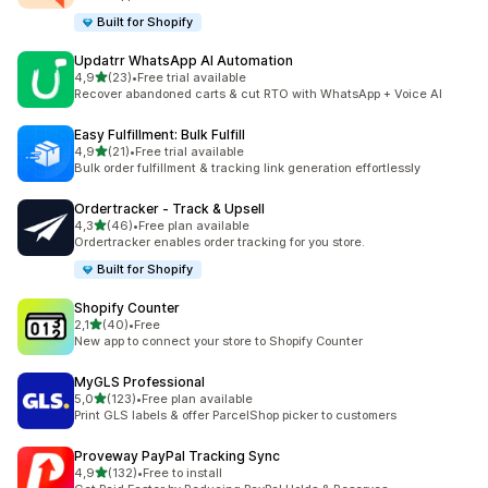
Built for Shopify
Updatrr WhatsApp AI Automation
av 5 stjerner
4,9
(23)
•
Free trial available
Totalt 23 omtaler
Recover abandoned carts & cut RTO with WhatsApp + Voice AI
Easy Fulfillment: Bulk Fulfill
av 5 stjerner
4,9
(21)
•
Free trial available
Totalt 21 omtaler
Bulk order fulfillment & tracking link generation effortlessly
Ordertracker ‑ Track & Upsell
av 5 stjerner
4,3
(46)
•
Free plan available
Totalt 46 omtaler
Ordertracker enables order tracking for you store.
Built for Shopify
Shopify Counter
av 5 stjerner
2,1
(40)
•
Free
Totalt 40 omtaler
New app to connect your store to Shopify Counter
MyGLS Professional
av 5 stjerner
5,0
(123)
•
Free plan available
Totalt 123 omtaler
Print GLS labels & offer ParcelShop picker to customers
Proveway PayPal Tracking Sync
av 5 stjerner
4,9
(132)
•
Free to install
Totalt 132 omtaler