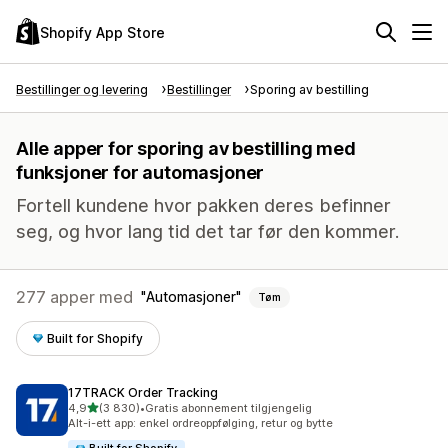
Shopify App Store
Bestillinger og levering
Bestillinger
Sporing av bestilling
Alle apper for sporing av bestilling med
funksjoner for automasjoner
Fortell kundene hvor pakken deres befinner
seg, og hvor lang tid det tar før den kommer.
277 apper med
Automasjoner
Tøm
Built for Shopify
17TRACK Order Tracking
av 5 stjerner
4,9
(3 830)
•
Gratis abonnement tilgjengelig
Totalt 3830 omtaler
Alt-i-ett app: enkel ordreoppfølging, retur og bytte