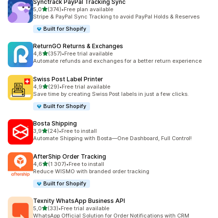
Synctrack PayPal Tracking Sync
av 5 stjerner
5,0
(374)
•
Free plan available
Totalt 374 omtaler
Stripe & PayPal Sync Tracking to avoid PayPal Holds & Reserves
Built for Shopify
ReturnGO Returns & Exchanges
av 5 stjerner
4,8
(357)
•
Free trial available
Totalt 357 omtaler
Automate refunds and exchanges for a better return experience
Swiss Post Label Printer
av 5 stjerner
4,9
(29)
•
Free trial available
Totalt 29 omtaler
Save time by creating Swiss Post labels in just a few clicks.
Built for Shopify
Bosta Shipping
av 5 stjerner
3,9
(24)
•
Free to install
Totalt 24 omtaler
Automate Shipping with Bosta—One Dashboard, Full Control!
AfterShip Order Tracking
av 5 stjerner
4,6
(1 307)
•
Free to install
Totalt 1307 omtaler
Reduce WISMO with branded order tracking
Built for Shopify
Texnity WhatsApp Business API
av 5 stjerner
5,0
(33)
•
Free trial available
Totalt 33 omtaler
WhatsApp Official Solution for Order Notifications with CRM