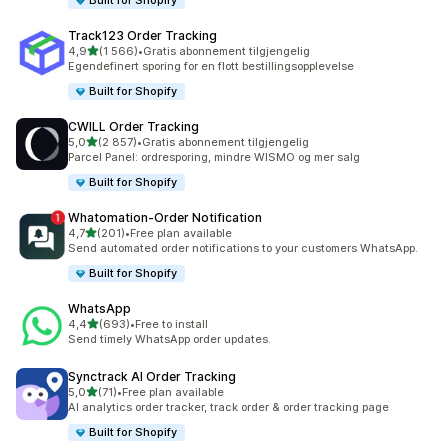
Built for Shopify
Track123 Order Tracking
av 5 stjerner
4,9
(1 566)
•
Gratis abonnement tilgjengelig
Totalt 1566 omtaler
Egendefinert sporing for en flott bestillingsopplevelse
Built for Shopify
CWILL Order Tracking
av 5 stjerner
5,0
(2 857)
•
Gratis abonnement tilgjengelig
Totalt 2857 omtaler
Parcel Panel: ordresporing, mindre WISMO og mer salg
Built for Shopify
Whatomation‑Order Notification
av 5 stjerner
4,7
(201)
•
Free plan available
Totalt 201 omtaler
Send automated order notifications to your customers WhatsApp.
Built for Shopify
WhatsApp
av 5 stjerner
4,4
(693)
•
Free to install
Totalt 693 omtaler
Send timely WhatsApp order updates.
Synctrack AI Order Tracking
av 5 stjerner
5,0
(71)
•
Free plan available
Totalt 71 omtaler
AI analytics order tracker, track order & order tracking page
Built for Shopify