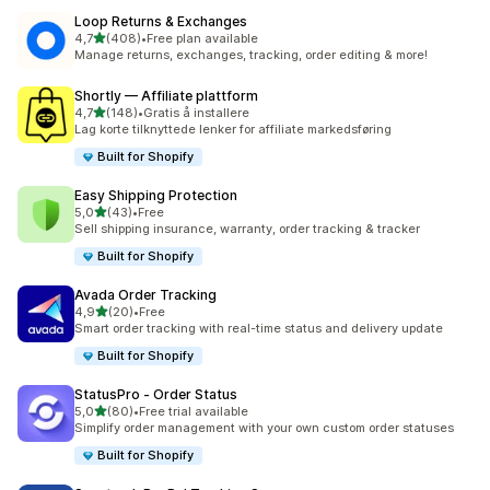
Loop Returns & Exchanges
av 5 stjerner
4,7
(408)
•
Free plan available
Totalt 408 omtaler
Manage returns, exchanges, tracking, order editing & more!
Shortly — Affiliate plattform
av 5 stjerner
4,7
(148)
•
Gratis å installere
Totalt 148 omtaler
Lag korte tilknyttede lenker for affiliate markedsføring
Built for Shopify
Easy Shipping Protection
av 5 stjerner
5,0
(43)
•
Free
Totalt 43 omtaler
Sell shipping insurance, warranty, order tracking & tracker
Built for Shopify
Avada Order Tracking
av 5 stjerner
4,9
(20)
•
Free
Totalt 20 omtaler
Smart order tracking with real-time status and delivery update
Built for Shopify
StatusPro ‑ Order Status
av 5 stjerner
5,0
(80)
•
Free trial available
Totalt 80 omtaler
Simplify order management with your own custom order statuses
Built for Shopify