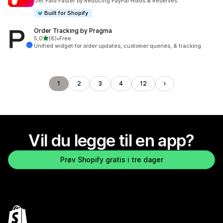
Get Paid Faster by Reducing PayPal Holds & Reserves.
Built for Shopify
Order Tracking by Pragma
av 5 stjerner
5,0
(8)
•
Free
Totalt 8 omtaler
Unified widget for order updates, customer queries, & tracking
1
2
3
4
12
Vil du legge til en app?
Prøv Shopify gratis i tre dager