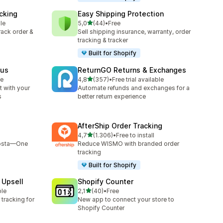
cking
Easy Shipping Protection
de 5 estrelas
le
5,0
(44)
•
Free
44 total de avaliações
track order &
Sell shipping insurance, warranty, order
tracking & tracker
Built for Shopify
tus
ReturnGO Returns & Exchanges
de 5 estrelas
le
4,8
(357)
•
Free trial available
357 total de avaliações
 with your
Automate refunds and exchanges for a
s
better return experience
AfterShip Order Tracking
de 5 estrelas
4,7
(1.306)
•
Free to install
1306 total de avaliações
Bosta—One
Reduce WISMO with branded order
tracking
Built for Shopify
 Upsell
Shopify Counter
de 5 estrelas
ble
2,1
(40)
•
Free
40 total de avaliações
tracking for
New app to connect your store to
Shopify Counter