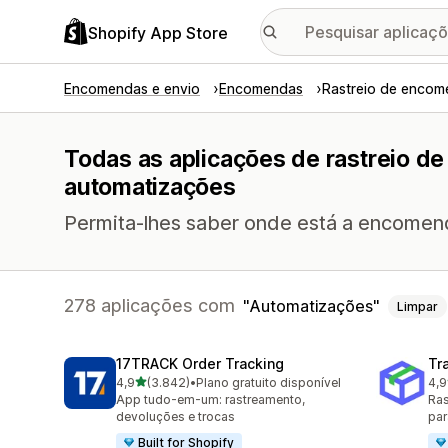
Shopify App Store
Encomendas e envio
Encomendas
Rastreio de encom
Todas as aplicações de rastreio 
automatizações
Permita-lhes saber onde está a encomen
278 aplicações com
Automatizações
Limpar
17TRACK Order Tracking
Tr
de 5 estrelas
4,9
(3.842)
•
Plano gratuito disponível
4,9
3842 total de avaliações
156
App tudo-em-um: rastreamento,
Ras
devoluções e trocas
par
Built for Shopify