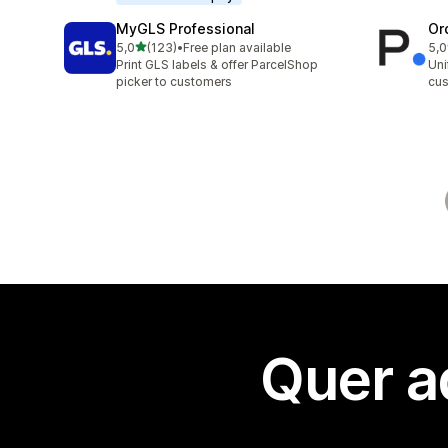
MyGLS Professional
Or
de 5 estrelas
5,0
(123)
•
Free plan available
5,0
123 total de avaliações
8 t
Print GLS labels & offer ParcelShop
Uni
picker to customers
cus
Quer a