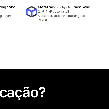
king Sync
MetaTrack ‑ PayPal Track Sync
de 5 estrelas
2,1
(7)
•
Free to install
7 total de avaliações
ng PayPal
MetaTrack auto sync trackings to
PayPal
icação?