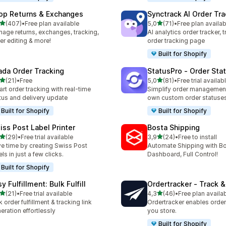
op Returns & Exchanges
Synctrack AI Order Tra
de 5 estrelas
de 5 estrelas
(407)
•
Free plan available
5,0
(71)
•
Free plan availab
 total de avaliações
71 total de avaliações
age returns, exchanges, tracking,
AI analytics order tracker, 
er editing & more!
order tracking page
Built for Shopify
ada Order Tracking
StatusPro ‑ Order Sta
de 5 estrelas
de 5 estrelas
(21)
•
Free
5,0
(81)
•
Free trial availab
total de avaliações
81 total de avaliações
rt order tracking with real-time
Simplify order management
tus and delivery update
own custom order statuse
Built for Shopify
Built for Shopify
iss Post Label Printer
Bosta Shipping
de 5 estrelas
de 5 estrelas
(29)
•
Free trial available
3,9
(24)
•
Free to install
total de avaliações
24 total de avaliações
e time by creating Swiss Post
Automate Shipping with 
els in just a few clicks.
Dashboard, Full Control!
Built for Shopify
y Fulfillment: Bulk Fulfill
Ordertracker ‑ Track &
de 5 estrelas
de 5 estrelas
(21)
•
Free trial available
4,3
(46)
•
Free plan availa
total de avaliações
46 total de avaliações
k order fulfillment & tracking link
Ordertracker enables order 
eration effortlessly
you store.
Built for Shopify