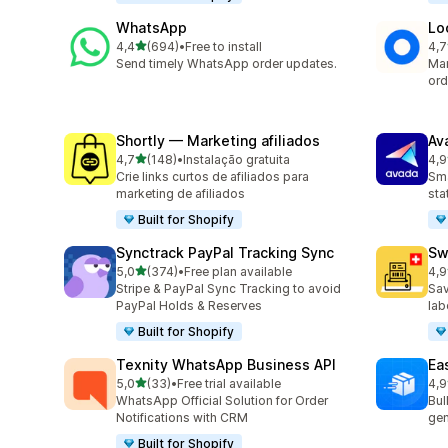
WhatsApp
Lo
de 5 estrelas
4,4
(694)
•
Free to install
4,7
694 total de avaliações
407
Send timely WhatsApp order updates.
Man
ord
Shortly — Marketing afiliados
Av
de 5 estrelas
4,7
(148)
•
Instalação gratuita
4,9
148 total de avaliações
21 
Crie links curtos de afiliados para
Sma
marketing de afiliados
sta
Built for Shopify
Synctrack PayPal Tracking Sync
Sw
de 5 estrelas
5,0
(374)
•
Free plan available
4,9
374 total de avaliações
29 
Stripe & PayPal Sync Tracking to avoid
Sav
PayPal Holds & Reserves
lab
Built for Shopify
Texnity WhatsApp Business API
Eas
de 5 estrelas
5,0
(33)
•
Free trial available
4,9
33 total de avaliações
21 
WhatsApp Official Solution for Order
Bul
Notifications with CRM
gen
Built for Shopify