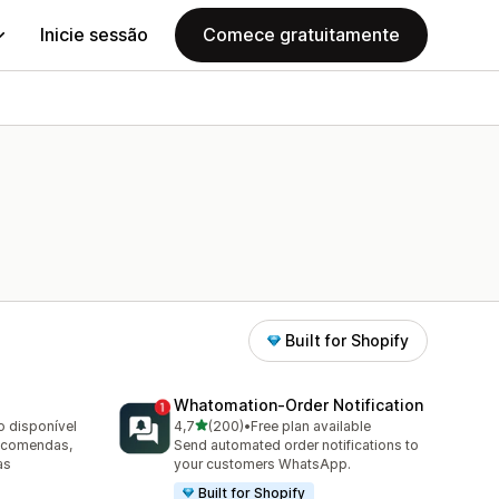
Inicie sessão
Comece gratuitamente
Built for Shopify
Whatomation‑Order Notification
de 5 estrelas
o disponível
4,7
(200)
•
Free plan available
200 total de avaliações
encomendas,
Send automated order notifications to
as
your customers WhatsApp.
Built for Shopify