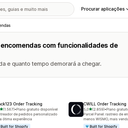
Procurar aplicações
endas
de encomendas com funcionalidades de
da e quanto tempo demorará a chegar.
ack123 Order Tracking
CWILL Order Tracking
de 5 estrelas
de 5 estrelas
(1.567)
•
Plano gratuito disponível
5,0
(2.859)
•
Plano gratuit
7 total de avaliações
2859 total de avaliações
treador de pedidos personalizado
Parcel Panel: rastreio de 
a ótima experiência
menos WISMO, mais vend
Built for Shopify
Built for Shopify