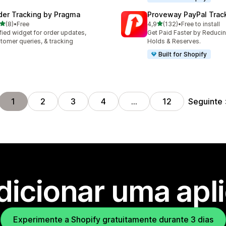
der Tracking by Pragma
Proveway PayPal Trac
de 5 estrelas
de 5 estrelas
(8)
•
Free
4,9
(132)
•
Free to install
otal de avaliações
132 total de avaliações
fied widget for order updates,
Get Paid Faster by Reduci
tomer queries, & tracking
Holds & Reserves.
Built for Shopify
Seguinte
1
2
3
4
…
12
dicionar uma apl
Experimente a Shopify gratuitamente durante 3 dias