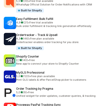
de 5 estrelas
5,0
(33)
•
Free trial available
33 total de avaliações
WhatsApp Official Solution for Order Notifications with CRM
Built for Shopify
Easy Fulfillment: Bulk Fulfill
de 5 estrelas
4,9
(21)
•
Free trial available
21 total de avaliações
Bulk order fulfillment & tracking link generation effortlessly
Ordertracker ‑ Track & Upsell
de 5 estrelas
4,3
(46)
•
Free plan available
46 total de avaliações
Ordertracker enables order tracking for you store.
Built for Shopify
Shopify Counter
de 5 estrelas
2,1
(40)
•
Free
40 total de avaliações
New app to connect your store to Shopify Counter
MyGLS Professional
de 5 estrelas
5,0
(123)
•
Free plan available
123 total de avaliações
Print GLS labels & offer ParcelShop picker to customers
Order Tracking by Pragma
de 5 estrelas
5,0
(8)
•
Free
8 total de avaliações
Unified widget for order updates, customer queries, & tracking
Proveway PayPal Tracking Sync