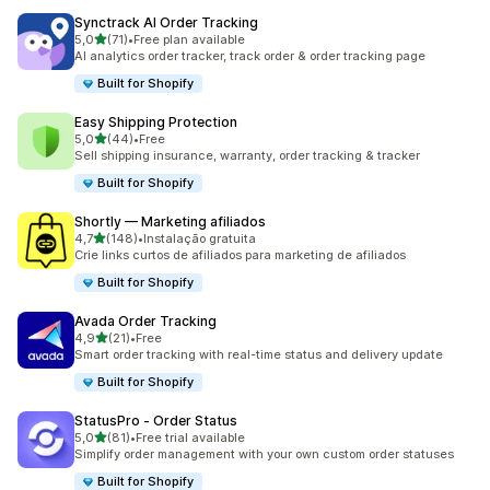
Synctrack AI Order Tracking
de 5 estrelas
5,0
(71)
•
Free plan available
71 total de avaliações
AI analytics order tracker, track order & order tracking page
Built for Shopify
Easy Shipping Protection
de 5 estrelas
5,0
(44)
•
Free
44 total de avaliações
Sell shipping insurance, warranty, order tracking & tracker
Built for Shopify
Shortly — Marketing afiliados
de 5 estrelas
4,7
(148)
•
Instalação gratuita
148 total de avaliações
Crie links curtos de afiliados para marketing de afiliados
Built for Shopify
Avada Order Tracking
de 5 estrelas
4,9
(21)
•
Free
21 total de avaliações
Smart order tracking with real-time status and delivery update
Built for Shopify
StatusPro ‑ Order Status
de 5 estrelas
5,0
(81)
•
Free trial available
81 total de avaliações
Simplify order management with your own custom order statuses
Built for Shopify