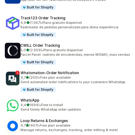
Built for Shopify
Track123 Order Tracking
de 5 estrelas
4,9
(1.567)
•
Plano gratuito disponível
1567 total de avaliações
Rastreador de pedidos personalizado para ótima experiência
Built for Shopify
CWILL Order Tracking
de 5 estrelas
5,0
(2.859)
•
Plano gratuito disponível
2859 total de avaliações
Parcel Panel: rastreio de encomendas, menos WISMO, mais vendas
Built for Shopify
Whatomation‑Order Notification
de 5 estrelas
4,7
(200)
•
Free plan available
200 total de avaliações
Send automated order notifications to your customers WhatsApp.
Built for Shopify
WhatsApp
de 5 estrelas
4,4
(694)
•
Free to install
694 total de avaliações
Send timely WhatsApp order updates.
Loop Returns & Exchanges
de 5 estrelas
4,7
(407)
•
Free plan available
407 total de avaliações
Manage returns, exchanges, tracking, order editing & more!