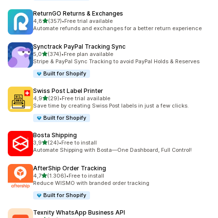
ReturnGO Returns & Exchanges
de 5 estrelas
4,8
(357)
•
Free trial available
357 total de avaliações
Automate refunds and exchanges for a better return experience
Synctrack PayPal Tracking Sync
de 5 estrelas
5,0
(374)
•
Free plan available
374 total de avaliações
Stripe & PayPal Sync Tracking to avoid PayPal Holds & Reserves
Built for Shopify
Swiss Post Label Printer
de 5 estrelas
4,9
(29)
•
Free trial available
29 total de avaliações
Save time by creating Swiss Post labels in just a few clicks.
Built for Shopify
Bosta Shipping
de 5 estrelas
3,9
(24)
•
Free to install
24 total de avaliações
Automate Shipping with Bosta—One Dashboard, Full Control!
AfterShip Order Tracking
de 5 estrelas
4,7
(1.306)
•
Free to install
1306 total de avaliações
Reduce WISMO with branded order tracking
Built for Shopify
Texnity WhatsApp Business API