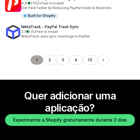
de 5 estrelas
4,9
(132)
•
Free to install
132 total de avaliações
Get Paid Faster by Reducing PayPal Holds & Reserves.
Built for Shopify
MetaTrack ‑ PayPal Track Sync
de 5 estrelas
2,1
(7)
•
Free to install
7 total de avaliações
MetaTrack auto sync trackings to PayPal
1
2
3
4
12
Quer adicionar uma
aplicação?
Experimente a Shopify gratuitamente durante 3 dias