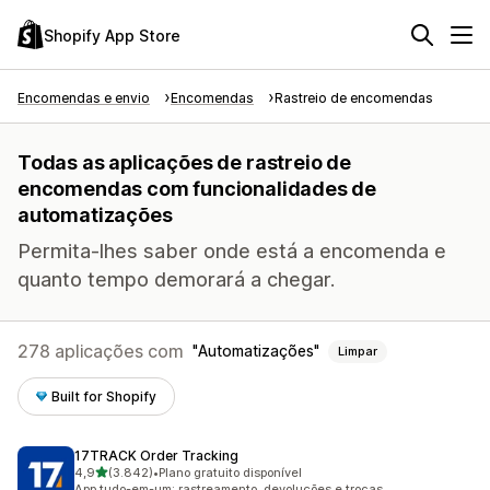
Shopify App Store
Encomendas e envio
Encomendas
Rastreio de encomendas
Todas as aplicações de rastreio de
encomendas com funcionalidades de
automatizações
Permita-lhes saber onde está a encomenda e
quanto tempo demorará a chegar.
278 aplicações com
Automatizações
Limpar
Built for Shopify
17TRACK Order Tracking
de 5 estrelas
4,9
(3.842)
•
Plano gratuito disponível
3842 total de avaliações
App tudo-em-um: rastreamento, devoluções e trocas