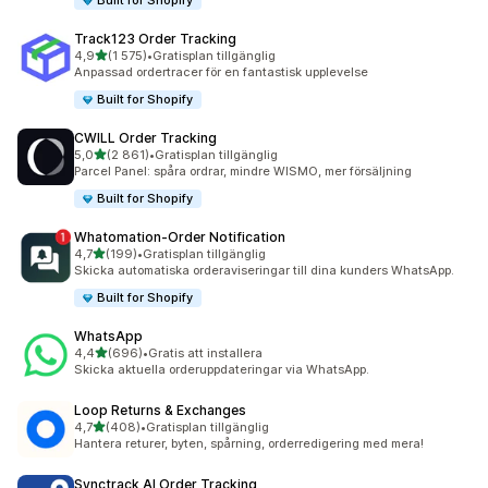
Built for Shopify
Track123 Order Tracking
av 5 stjärnor
4,9
(1 575)
•
Gratisplan tillgänglig
1575 recensioner totalt
Anpassad ordertracer för en fantastisk upplevelse
Built for Shopify
CWILL Order Tracking
av 5 stjärnor
5,0
(2 861)
•
Gratisplan tillgänglig
2861 recensioner totalt
Parcel Panel: spåra ordrar, mindre WISMO, mer försäljning
Built for Shopify
Whatomation‑Order Notification
av 5 stjärnor
4,7
(199)
•
Gratisplan tillgänglig
199 recensioner totalt
Skicka automatiska orderaviseringar till dina kunders WhatsApp.
Built for Shopify
WhatsApp
av 5 stjärnor
4,4
(696)
•
Gratis att installera
696 recensioner totalt
Skicka aktuella orderuppdateringar via WhatsApp.
Loop Returns & Exchanges
av 5 stjärnor
4,7
(408)
•
Gratisplan tillgänglig
408 recensioner totalt
Hantera returer, byten, spårning, orderredigering med mera!
Synctrack AI Order Tracking