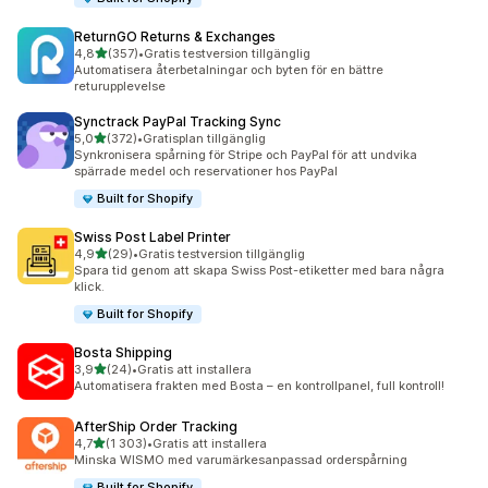
ReturnGO Returns & Exchanges
av 5 stjärnor
4,8
(357)
•
Gratis testversion tillgänglig
357 recensioner totalt
Automatisera återbetalningar och byten för en bättre
returupplevelse
Synctrack PayPal Tracking Sync
av 5 stjärnor
5,0
(372)
•
Gratisplan tillgänglig
372 recensioner totalt
Synkronisera spårning för Stripe och PayPal för att undvika
spärrade medel och reservationer hos PayPal
Built for Shopify
Swiss Post Label Printer
av 5 stjärnor
4,9
(29)
•
Gratis testversion tillgänglig
29 recensioner totalt
Spara tid genom att skapa Swiss Post-etiketter med bara några
klick.
Built for Shopify
Bosta Shipping
av 5 stjärnor
3,9
(24)
•
Gratis att installera
24 recensioner totalt
Automatisera frakten med Bosta – en kontrollpanel, full kontroll!
AfterShip Order Tracking
av 5 stjärnor
4,7
(1 303)
•
Gratis att installera
1303 recensioner totalt
Minska WISMO med varumärkesanpassad orderspårning
Built for Shopify