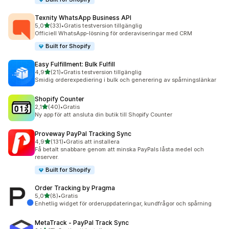
Texnity WhatsApp Business API
av 5 stjärnor
5,0
(33)
•
Gratis testversion tillgänglig
33 recensioner totalt
Officiell WhatsApp-lösning för orderaviseringar med CRM
Built for Shopify
Easy Fulfillment: Bulk Fulfill
av 5 stjärnor
4,9
(21)
•
Gratis testversion tillgänglig
21 recensioner totalt
Smidig orderexpediering i bulk och generering av spårningslänkar
Shopify Counter
av 5 stjärnor
2,1
(40)
•
Gratis
40 recensioner totalt
Ny app för att ansluta din butik till Shopify Counter
Proveway PayPal Tracking Sync
av 5 stjärnor
4,9
(131)
•
Gratis att installera
131 recensioner totalt
Få betalt snabbare genom att minska PayPals låsta medel och
reserver.
Built for Shopify
Order Tracking by Pragma
av 5 stjärnor
5,0
(8)
•
Gratis
8 recensioner totalt
Enhetlig widget för orderuppdateringar, kundfrågor och spårning
MetaTrack ‑ PayPal Track Sync