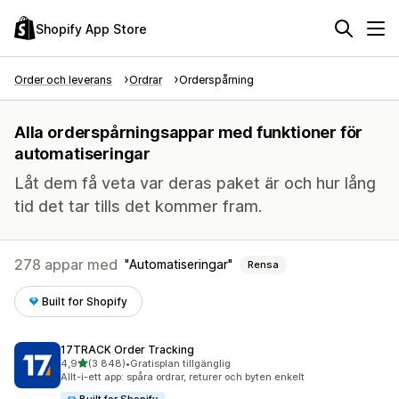
Shopify App Store
Order och leverans
Ordrar
Orderspårning
Alla orderspårningsappar med funktioner för
automatiseringar
Låt dem få veta var deras paket är och hur lång
tid det tar tills det kommer fram.
278 appar med
Automatiseringar
Rensa
Built for Shopify
17TRACK Order Tracking
av 5 stjärnor
4,9
(3 848)
•
Gratisplan tillgänglig
3848 recensioner totalt
Allt-i-ett app: spåra ordrar, returer och byten enkelt