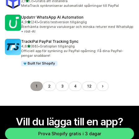
av 5 stjärnor
2,1
(7)
•
Gratis att installera
7 recensioner totalt
MetaTrack synkroniserar automatiskt spårningar till PayPal
Updatrr WhatsApp AI Automation
av 5 stjärnor
4,9
(24)
•
Gratis testversion tillgänglig
24 recensioner totalt
Återhämta övergivna varukorgar och minska returer med WhatsApp
+ röst-AI
TrackiPal PayPal Tracking Sync
av 5 stjärnor
4,6
(88)
•
Gratisplan tillgänglig
88 recensioner totalt
Officiell app för synkning av PayPal-spårning: Få dina PayPal-
pengar snabbare!
Built for Shopify
1
2
3
4
12
Vill du lägga till en app?
Prova Shopify gratis i 3 dagar