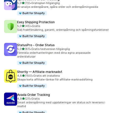
av 5 stjärnor
5,0
(72)
•
Gratisplan tillgänglig
72 recensioner totalt
AI-analys orderspårare, spåra order och orderspårningssida
Built for Shopify
Easy Shipping Protection
av 5 stjärnor
5,0
(45)
•
Gratis
45 recensioner totalt
Sälj fraktförsäkring, garanti, orderspårning och spårningsfunktioner
Built for Shopify
StatusPro ‑ Order Status
av 5 stjärnor
5,0
(81)
•
Gratis testversion tillgänglig
81 recensioner totalt
Förenkla orderhanteringen med dina egna anpassade
orderstatusar
Built for Shopify
Shortly — Affiliate‑marknadsf.
av 5 stjärnor
4,8
(150)
•
Gratis att installera
150 recensioner totalt
Skapa korta affiliate-länkar för affiliate-marknadsföring
Built for Shopify
Avada Order Tracking
av 5 stjärnor
4,9
(21)
•
Gratis
21 recensioner totalt
Smart orderspårning med uppdateringar om status och leverans i
realtid
Built for Shopify