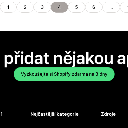
1
2
3
4
5
6
…
přidat nějakou a
Vyzkoušejte si Shopify zdarma na 3 dny
í
Nejčastější kategorie
Zdroje