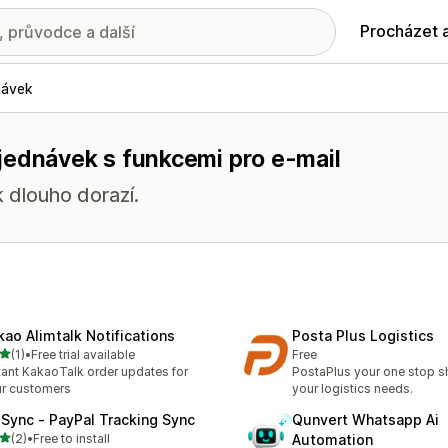
Procházet 
návek
jednávek s funkcemi pro e-mail
k dlouho dorazí.
kao Alimtalk Notifications
Posta Plus Logistics
z 5 hvězd
(1)
•
Free trial available
Free
kový počet recenzí: 1
tant KakaoTalk order updates for
PostaPlus your one stop sh
r customers
your logistics needs.
lSync ‑ PayPal Tracking Sync
Qunvert Whatsapp Ai
z 5 hvězd
(2)
•
Free to install
Automation
kový počet recenzí: 2