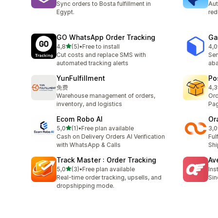
Sync orders to Bosta fulfillment in
Aut
Egypt.
red
GO WhatsApp Order Tracking
Ga
z 5 hvězd
4,8
(5)
•
Free to install
4,0
Celkový počet recenzí: 5
Cel
Cut costs and replace SMS with
Sen
automated tracking alerts
aba
YunFulfillment
Po
免费
4,3
Cel
Warehouse management of orders,
Ord
inventory, and logistics
Pag
Ecom Robo AI
Or
z 5 hvězd
5,0
(1)
•
Free plan available
3,0
Celkový počet recenzí: 1
Cel
Cash on Delivery Orders AI Verification
Ful
with WhatsApp & Calls
Shi
Track Master : Order Tracking
Av
z 5 hvězd
5,0
(3)
•
Free plan available
Ins
Celkový počet recenzí: 3
Real-time order tracking, upsells, and
Sin
dropshipping mode.