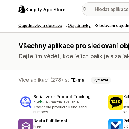
Shopify App Store
Objednávky a doprava
Objednávky
Sledování objed
Všechny aplikace pro sledování ob
Dejte jim vědět, kde jejich balík je a za ja
Více aplikací (278) s:
E-mail
Vymazat
Serializer ‑ Product Tracking
Ka
z 5 hvězd
4,9
(6)
•
Free trial available
5,0
Celkový počet recenzí: 6
Cel
Track sold products using serial
Ins
numbers
you
Bosta Fulfillment
Pa
Free
5,0
Cel