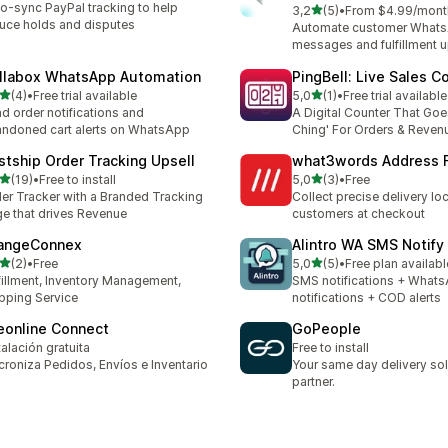
o-sync PayPal tracking to help
z 5 hvězd
3,2
(5)
•
From $4.99/mont
Celkový počet recenzí: 5
uce holds and disputes
Automate customer What
messages and fulfillment 
llabox WhatsApp Automation
PingBell: Live Sales C
z 5 hvězd
z 5 hvězd
(4)
•
Free trial available
5,0
(1)
•
Free trial available
kový počet recenzí: 4
Celkový počet recenzí: 1
d order notifications and
A Digital Counter That Goe
ndoned cart alerts on WhatsApp
Ching' For Orders & Reven
stship Order Tracking Upsell
what3words Address F
z 5 hvězd
z 5 hvězd
(19)
•
Free to install
5,0
(3)
•
Free
kový počet recenzí: 19
Celkový počet recenzí: 3
er Tracker with a Branded Tracking
Collect precise delivery lo
e that drives Revenue
customers at checkout
angeConnex
Alintro WA SMS Notify
z 5 hvězd
z 5 hvězd
(2)
•
Free
5,0
(5)
•
Free plan availabl
kový počet recenzí: 2
Celkový počet recenzí: 5
fillment, Inventory Management,
SMS notifications + Whats
pping Service
notifications + COD alerts
eonline Connect
GoPeople
talación gratuita
Free to install
croniza Pedidos, Envíos e Inventario
Your same day delivery sol
partner.