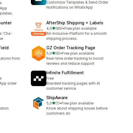
Customize Templates & Send Order
h
Notifications on WhatsApp
sApp
updates.
ounter
AfterShip Shipping + Labels
z 5 hvězd
4,0
(86)
•
Free plan available
Celkový počet recenzí: 86
s 'Cha-
All-Inclusive-Platform for a smooth
ue
shipping process.
ield
GZ Order Tracking Page
z 5 hvězd
5,0
(6)
•
Free plan available
Celkový počet recenzí: 6
cations from
Real-time order tracking to boost
reviews and reduce support
Infinite Fulfillment
e
Free
App order
Branded tracking pages with AI
customer service
ShipAware
z 5 hvězd
5,0
(1)
•
Free plan available
Celkový počet recenzí: 1
ution
Know about shipping issues before
customers do