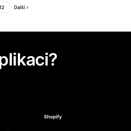
Další
12
plikaci?
Shopify