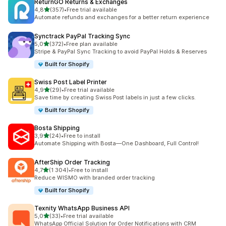
ReturnGO Returns & Exchanges
av 5 stjerner
4,8
(357)
•
Free trial available
Totalt 357 omtaler
Automate refunds and exchanges for a better return experience
Synctrack PayPal Tracking Sync
av 5 stjerner
5,0
(372)
•
Free plan available
Totalt 372 omtaler
Stripe & PayPal Sync Tracking to avoid PayPal Holds & Reserves
Built for Shopify
Swiss Post Label Printer
av 5 stjerner
4,9
(29)
•
Free trial available
Totalt 29 omtaler
Save time by creating Swiss Post labels in just a few clicks.
Built for Shopify
Bosta Shipping
av 5 stjerner
3,9
(24)
•
Free to install
Totalt 24 omtaler
Automate Shipping with Bosta—One Dashboard, Full Control!
AfterShip Order Tracking
av 5 stjerner
4,7
(1 304)
•
Free to install
Totalt 1304 omtaler
Reduce WISMO with branded order tracking
Built for Shopify
Texnity WhatsApp Business API
av 5 stjerner
5,0
(33)
•
Free trial available
Totalt 33 omtaler
WhatsApp Official Solution for Order Notifications with CRM