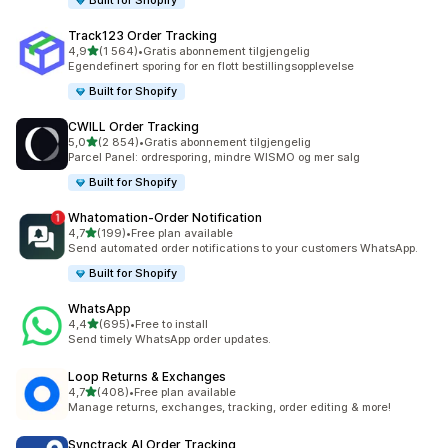
Built for Shopify
Track123 Order Tracking
av 5 stjerner
4,9
(1 564)
•
Gratis abonnement tilgjengelig
Totalt 1564 omtaler
Egendefinert sporing for en flott bestillingsopplevelse
Built for Shopify
CWILL Order Tracking
av 5 stjerner
5,0
(2 854)
•
Gratis abonnement tilgjengelig
Totalt 2854 omtaler
Parcel Panel: ordresporing, mindre WISMO og mer salg
Built for Shopify
Whatomation‑Order Notification
av 5 stjerner
4,7
(199)
•
Free plan available
Totalt 199 omtaler
Send automated order notifications to your customers WhatsApp.
Built for Shopify
WhatsApp
av 5 stjerner
4,4
(695)
•
Free to install
Totalt 695 omtaler
Send timely WhatsApp order updates.
Loop Returns & Exchanges
av 5 stjerner
4,7
(408)
•
Free plan available
Totalt 408 omtaler
Manage returns, exchanges, tracking, order editing & more!
Synctrack AI Order Tracking