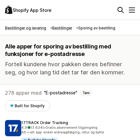
Shopify App Store
Bestillinger og levering
Bestillinger
Sporing av bestilling
Alle apper for sporing av bestilling med
funksjoner for e-postadresse
Fortell kundene hvor pakken deres befinner
seg, og hvor lang tid det tar før den kommer.
278 apper med
E-postadresse
Tøm
Built for Shopify
17TRACK Order Tracking
av 5 stjerner
4,9
(3 834)
•
Gratis abonnement tilgjengelig
Totalt 3834 omtaler
Alt-i-ett app: enkel ordreoppfølging, retur og bytte