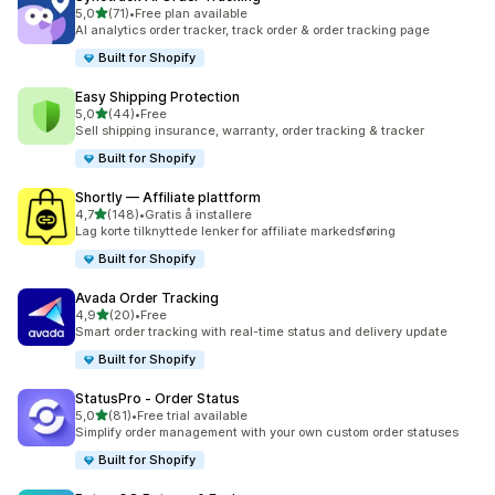
av 5 stjerner
5,0
(71)
•
Free plan available
Totalt 71 omtaler
AI analytics order tracker, track order & order tracking page
Built for Shopify
Easy Shipping Protection
av 5 stjerner
5,0
(44)
•
Free
Totalt 44 omtaler
Sell shipping insurance, warranty, order tracking & tracker
Built for Shopify
Shortly — Affiliate plattform
av 5 stjerner
4,7
(148)
•
Gratis å installere
Totalt 148 omtaler
Lag korte tilknyttede lenker for affiliate markedsføring
Built for Shopify
Avada Order Tracking
av 5 stjerner
4,9
(20)
•
Free
Totalt 20 omtaler
Smart order tracking with real-time status and delivery update
Built for Shopify
StatusPro ‑ Order Status
av 5 stjerner
5,0
(81)
•
Free trial available
Totalt 81 omtaler
Simplify order management with your own custom order statuses
Built for Shopify