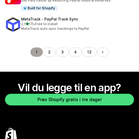
Get Paid Faster by Reducing PayPal Holds & Reserves.
Built for Shopify
MetaTrack ‑ PayPal Track Sync
av 5 stjerner
2,1
(7)
•
Free to install
Totalt 7 omtaler
MetaTrack auto sync trackings to PayPal
1
2
3
4
12
Vil du legge til en app?
Prøv Shopify gratis i tre dager