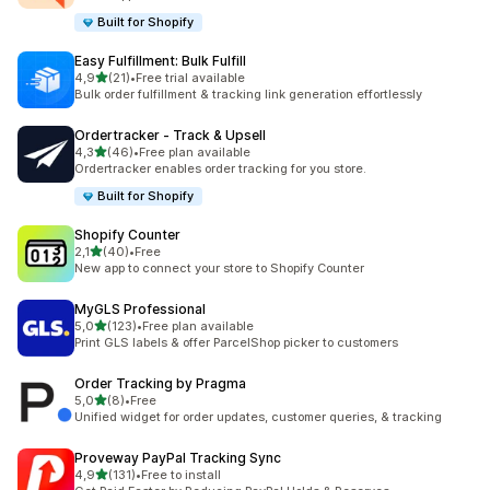
Built for Shopify
Easy Fulfillment: Bulk Fulfill
av 5 stjerner
4,9
(21)
•
Free trial available
Totalt 21 omtaler
Bulk order fulfillment & tracking link generation effortlessly
Ordertracker ‑ Track & Upsell
av 5 stjerner
4,3
(46)
•
Free plan available
Totalt 46 omtaler
Ordertracker enables order tracking for you store.
Built for Shopify
Shopify Counter
av 5 stjerner
2,1
(40)
•
Free
Totalt 40 omtaler
New app to connect your store to Shopify Counter
MyGLS Professional
av 5 stjerner
5,0
(123)
•
Free plan available
Totalt 123 omtaler
Print GLS labels & offer ParcelShop picker to customers
Order Tracking by Pragma
av 5 stjerner
5,0
(8)
•
Free
Totalt 8 omtaler
Unified widget for order updates, customer queries, & tracking
Proveway PayPal Tracking Sync
av 5 stjerner
4,9
(131)
•
Free to install
Totalt 131 omtaler