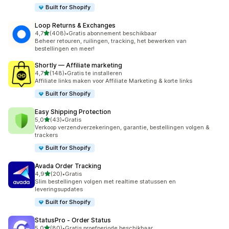
Built for Shopify
Loop Returns & Exchanges
van 5 sterren
4,7
(408)
•
Gratis abonnement beschikbaar
408 recensies in totaal
Beheer retouren, ruilingen, tracking, het bewerken van
bestellingen en meer!
Shortly — Affiliate marketing
van 5 sterren
4,7
(148)
•
Gratis te installeren
148 recensies in totaal
Affiliate links maken voor Affiliate Marketing & korte links
Built for Shopify
Easy Shipping Protection
van 5 sterren
5,0
(43)
•
Gratis
43 recensies in totaal
Verkoop verzendverzekeringen, garantie, bestellingen volgen &
trackers
Built for Shopify
Avada Order Tracking
van 5 sterren
4,9
(20)
•
Gratis
20 recensies in totaal
Slim bestellingen volgen met realtime statussen en
leveringsupdates
Built for Shopify
StatusPro ‑ Order Status
van 5 sterren
5,0
(80)
•
Gratis proefperiode beschikbaar