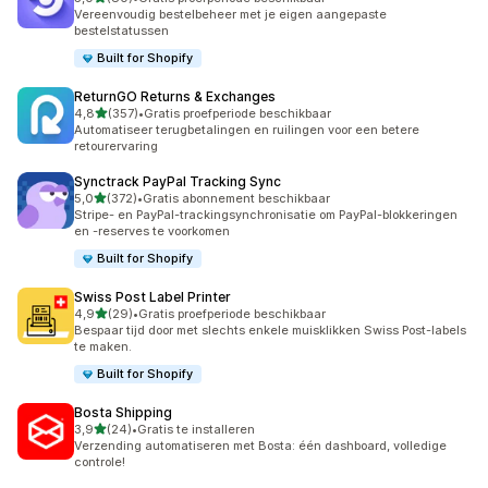
80 recensies in totaal
Vereenvoudig bestelbeheer met je eigen aangepaste
bestelstatussen
Built for Shopify
ReturnGO Returns & Exchanges
van 5 sterren
4,8
(357)
•
Gratis proefperiode beschikbaar
357 recensies in totaal
Automatiseer terugbetalingen en ruilingen voor een betere
retourervaring
Synctrack PayPal Tracking Sync
van 5 sterren
5,0
(372)
•
Gratis abonnement beschikbaar
372 recensies in totaal
Stripe- en PayPal-trackingsynchronisatie om PayPal-blokkeringen
en -reserves te voorkomen
Built for Shopify
Swiss Post Label Printer
van 5 sterren
4,9
(29)
•
Gratis proefperiode beschikbaar
29 recensies in totaal
Bespaar tijd door met slechts enkele muisklikken Swiss Post-labels
te maken.
Built for Shopify
Bosta Shipping
van 5 sterren
3,9
(24)
•
Gratis te installeren
24 recensies in totaal
Verzending automatiseren met Bosta: één dashboard, volledige
controle!