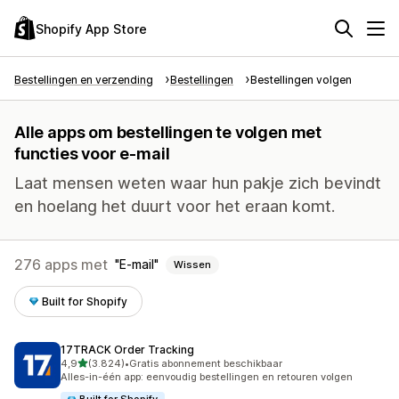
Shopify App Store
Bestellingen en verzending
Bestellingen
Bestellingen volgen
Alle apps om bestellingen te volgen met
functies voor e-mail
Laat mensen weten waar hun pakje zich bevindt
en hoelang het duurt voor het eraan komt.
276 apps met
E-mail
Wissen
Built for Shopify
17TRACK Order Tracking
van 5 sterren
4,9
(3.824)
•
Gratis abonnement beschikbaar
3824 recensies in totaal
Alles-in-één app: eenvoudig bestellingen en retouren volgen