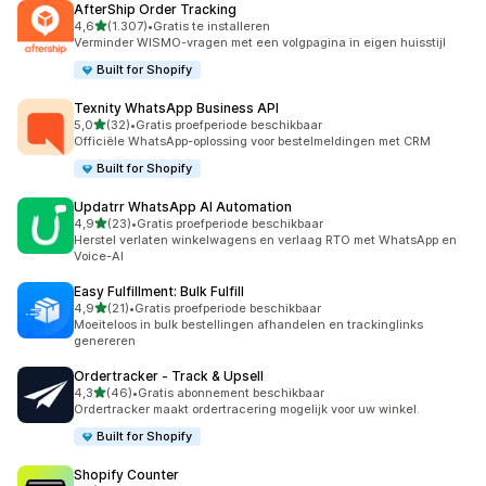
AfterShip Order Tracking
van 5 sterren
4,6
(1.307)
•
Gratis te installeren
1307 recensies in totaal
Verminder WISMO-vragen met een volgpagina in eigen huisstijl
Built for Shopify
Texnity WhatsApp Business API
van 5 sterren
5,0
(32)
•
Gratis proefperiode beschikbaar
32 recensies in totaal
Officiële WhatsApp-oplossing voor bestelmeldingen met CRM
Built for Shopify
Updatrr WhatsApp AI Automation
van 5 sterren
4,9
(23)
•
Gratis proefperiode beschikbaar
23 recensies in totaal
Herstel verlaten winkelwagens en verlaag RTO met WhatsApp en
Voice-AI
Easy Fulfillment: Bulk Fulfill
van 5 sterren
4,9
(21)
•
Gratis proefperiode beschikbaar
21 recensies in totaal
Moeiteloos in bulk bestellingen afhandelen en trackinglinks
genereren
Ordertracker ‑ Track & Upsell
van 5 sterren
4,3
(46)
•
Gratis abonnement beschikbaar
46 recensies in totaal
Ordertracker maakt ordertracering mogelijk voor uw winkel.
Built for Shopify
Shopify Counter