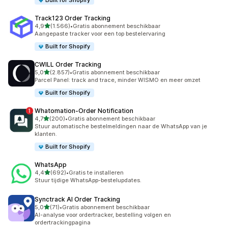
Built for Shopify
Track123 Order Tracking
van 5 sterren
4,9
(1.566)
•
Gratis abonnement beschikbaar
1566 recensies in totaal
Aangepaste tracker voor een top bestelervaring
Built for Shopify
CWILL Order Tracking
van 5 sterren
5,0
(2.857)
•
Gratis abonnement beschikbaar
2857 recensies in totaal
Parcel Panel: track and trace, minder WISMO en meer omzet
Built for Shopify
Whatomation‑Order Notification
van 5 sterren
4,7
(200)
•
Gratis abonnement beschikbaar
200 recensies in totaal
Stuur automatische bestelmeldingen naar de WhatsApp van je
klanten.
Built for Shopify
WhatsApp
van 5 sterren
4,4
(692)
•
Gratis te installeren
692 recensies in totaal
Stuur tijdige WhatsApp-bestelupdates.
Synctrack AI Order Tracking
van 5 sterren
5,0
(71)
•
Gratis abonnement beschikbaar
71 recensies in totaal
AI-analyse voor ordertracker, bestelling volgen en
ordertrackingpagina