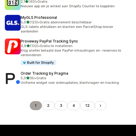
van 5 sterren
2,1
(40)
•
Gratis
40 recensies in totaal
Nieuwe app om je winkel aan Shopify Counter te koppelen
MyGLS Professional
van 5 sterren
5,0
(123)
•
Gratis abonnement beschikbaar
123 recensies in totaal
GLS-labels afdrukken en klanten een ParcelShop-kiezer
aanbieden
Proveway PayPal Tracking Sync
van 5 sterren
4,9
(132)
•
Gratis te installeren
132 recensies in totaal
Krijg sneller betaald door PayPal-inhoudingen en -reserves te
verminderen.
Built for Shopify
Order Tracking by Pragma
van 5 sterren
5,0
(8)
•
Gratis
8 recensies in totaal
Uniforme widget voor orderupdates, klantvragen en tracking
1
2
3
4
12