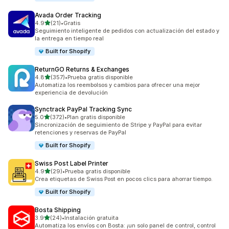
Avada Order Tracking
de 5 estrellas
4.9
(21)
•
Gratis
21 reseñas en total
Seguimiento inteligente de pedidos con actualización del estado y
la entrega en tiempo real
Built for Shopify
ReturnGO Returns & Exchanges
de 5 estrellas
4.8
(357)
•
Prueba gratis disponible
357 reseñas en total
Automatiza los reembolsos y cambios para ofrecer una mejor
experiencia de devolución
Synctrack PayPal Tracking Sync
de 5 estrellas
5.0
(372)
•
Plan gratis disponible
372 reseñas en total
Sincronización de seguimiento de Stripe y PayPal para evitar
retenciones y reservas de PayPal
Built for Shopify
Swiss Post Label Printer
de 5 estrellas
4.9
(29)
•
Prueba gratis disponible
29 reseñas en total
Crea etiquetas de Swiss Post en pocos clics para ahorrar tiempo.
Built for Shopify
Bosta Shipping
de 5 estrellas
3.9
(24)
•
Instalación gratuita
24 reseñas en total
Automatiza los envíos con Bosta: ¡un solo panel de control, control