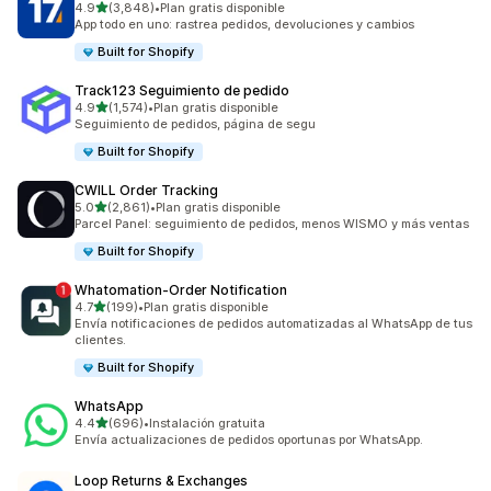
de 5 estrellas
4.9
(3,848)
•
Plan gratis disponible
3848 reseñas en total
App todo en uno: rastrea pedidos, devoluciones y cambios
Built for Shopify
Track123 Seguimiento de pedido
de 5 estrellas
4.9
(1,574)
•
Plan gratis disponible
1574 reseñas en total
Seguimiento de pedidos, página de segu
Built for Shopify
CWILL Order Tracking
de 5 estrellas
5.0
(2,861)
•
Plan gratis disponible
2861 reseñas en total
Parcel Panel: seguimiento de pedidos, menos WISMO y más ventas
Built for Shopify
Whatomation‑Order Notification
de 5 estrellas
4.7
(199)
•
Plan gratis disponible
199 reseñas en total
Envía notificaciones de pedidos automatizadas al WhatsApp de tus
clientes.
Built for Shopify
WhatsApp
de 5 estrellas
4.4
(696)
•
Instalación gratuita
696 reseñas en total
Envía actualizaciones de pedidos oportunas por WhatsApp.
Loop Returns & Exchanges