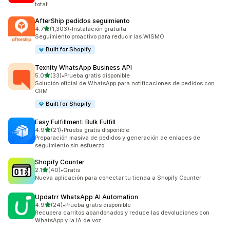
total!
AfterShip pedidos seguimiento
de 5 estrellas
4.7
(1,303)
•
Instalación gratuita
1303 reseñas en total
Seguimiento proactivo para reducir las WISMO
Built for Shopify
Texnity WhatsApp Business API
de 5 estrellas
5.0
(33)
•
Prueba gratis disponible
33 reseñas en total
Solución oficial de WhatsApp para notificaciones de pedidos con
CRM
Built for Shopify
Easy Fulfillment: Bulk Fulfill
de 5 estrellas
4.9
(21)
•
Prueba gratis disponible
21 reseñas en total
Preparación masiva de pedidos y generación de enlaces de
seguimiento sin esfuerzo
Shopify Counter
de 5 estrellas
2.1
(40)
•
Gratis
40 reseñas en total
Nueva aplicación para conectar tu tienda a Shopify Counter
Updatrr WhatsApp AI Automation
de 5 estrellas
4.9
(24)
•
Prueba gratis disponible
24 reseñas en total
Recupera carritos abandonados y reduce las devoluciones con
WhatsApp y la IA de voz