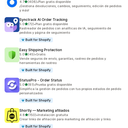
de 5 estrellas
4.7
(408)
•
Plan gratis disponible
408 reseñas en total
¡Gestiona devoluciones, cambios, seguimiento, edición de pedidos
y más!
Synctrack AI Order Tracking
de 5 estrellas
5.0
(72)
•
Plan gratis disponible
72 reseñas en total
Rastreador de pedidos con analíticas de IA, seguimiento de
pedidos y página de seguimiento
Built for Shopify
Easy Shipping Protection
de 5 estrellas
5.0
(45)
•
Gratis
45 reseñas en total
Vende seguros de envío, garantías, rastreo de pedidos y
herramientas de rastreo
Built for Shopify
StatusPro ‑ Order Status
de 5 estrellas
5.0
(81)
•
Prueba gratis disponible
81 reseñas en total
Simplifica la gestión de pedidos con tus propios estados de pedido
personalizados
Built for Shopify
Shortly — Marketing afiliados
de 5 estrellas
4.8
(150)
•
Instalación gratuita
150 reseñas en total
Crear links de afiliación para marketing de afiliación y links
Built for Shopify