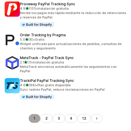
Proveway PayPal Tracking Sync
de 5 estrellas
4.9
(131)
•
Instalación gratuita
131 reseñas en total
Recibe tus pagos más rápido mediante la reducción de retenciones
y reservas de PayPal.
Built for Shopify
Order Tracking by Pragma
de 5 estrellas
5.0
(8)
•
Gratis
8 reseñas en total
Widget unificado para actualizaciones de pedidos, consultas de
clientes y seguimiento
MetaTrack ‑ PayPal Track Sync
de 5 estrellas
2.1
(7)
•
Instalación gratuita
7 reseñas en total
MetaTrack sincroniza automáticamente los seguimientos con
PayPal
TrackiPal PayPal Tracking Sync
de 5 estrellas
4.6
(88)
•
Plan gratis disponible
88 reseñas en total
Sync rastreo PayPal, reduce reclamaciones en PayPal
Built for Shopify
1
2
3
4
12