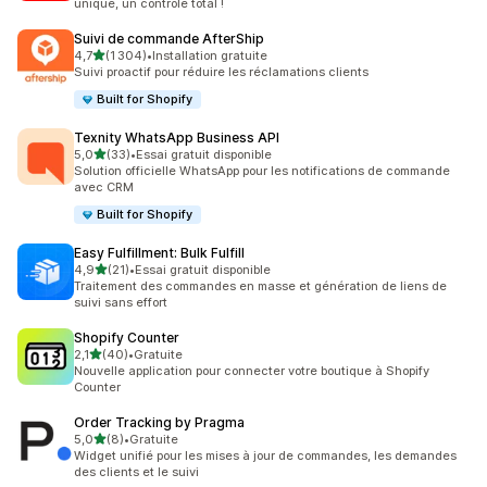
unique, un contrôle total !
Suivi de commande AfterShip
étoile(s) sur 5
4,7
(1 304)
•
Installation gratuite
1304 avis au total
Suivi proactif pour réduire les réclamations clients
Built for Shopify
Texnity WhatsApp Business API
étoile(s) sur 5
5,0
(33)
•
Essai gratuit disponible
33 avis au total
Solution officielle WhatsApp pour les notifications de commande
avec CRM
Built for Shopify
Easy Fulfillment: Bulk Fulfill
étoile(s) sur 5
4,9
(21)
•
Essai gratuit disponible
21 avis au total
Traitement des commandes en masse et génération de liens de
suivi sans effort
Shopify Counter
étoile(s) sur 5
2,1
(40)
•
Gratuite
40 avis au total
Nouvelle application pour connecter votre boutique à Shopify
Counter
Order Tracking by Pragma
étoile(s) sur 5
5,0
(8)
•
Gratuite
8 avis au total
Widget unifié pour les mises à jour de commandes, les demandes
des clients et le suivi