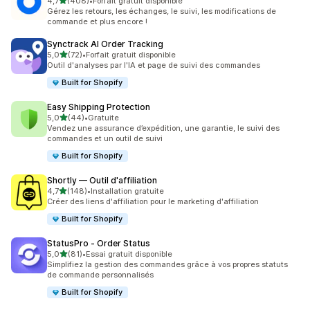
étoile(s) sur 5
4,7
(408)
•
Forfait gratuit disponible
408 avis au total
Gérez les retours, les échanges, le suivi, les modifications de
commande et plus encore !
Synctrack AI Order Tracking
étoile(s) sur 5
5,0
(72)
•
Forfait gratuit disponible
72 avis au total
Outil d'analyses par l'IA et page de suivi des commandes
Built for Shopify
Easy Shipping Protection
étoile(s) sur 5
5,0
(44)
•
Gratuite
44 avis au total
Vendez une assurance d’expédition, une garantie, le suivi des
commandes et un outil de suivi
Built for Shopify
Shortly — Outil d'affiliation
étoile(s) sur 5
4,7
(148)
•
Installation gratuite
148 avis au total
Créer des liens d'affiliation pour le marketing d'affiliation
Built for Shopify
StatusPro ‑ Order Status
étoile(s) sur 5
5,0
(81)
•
Essai gratuit disponible
81 avis au total
Simplifiez la gestion des commandes grâce à vos propres statuts
de commande personnalisés
Built for Shopify