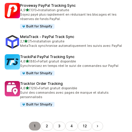
Proveway PayPal Tracking Sync
étoile(s) sur 5
4,9
(131)
•
Installation gratuite
131 avis au total
Soyez payé plus rapidement en réduisant les blocages et les
réserves de fonds PayPal.
Built for Shopify
MetaTrack ‑ PayPal Track Sync
étoile(s) sur 5
2,1
(7)
•
Installation gratuite
7 avis au total
MetaTrack synchronise automatiquement les suivis avec PayPal
TrackiPal PayPal Tracking Sync
étoile(s) sur 5
4,6
(88)
•
Forfait gratuit disponible
88 avis au total
Synchronisez en temps réel le suivi de commandes sur PayPal
Built for Shopify
Tracktor Order Tracking
étoile(s) sur 5
4,6
(129)
•
Forfait gratuit disponible
129 avis au total
Suivi des commandes avec pages de marque et statuts
personnalisés
Built for Shopify
1
2
3
4
12