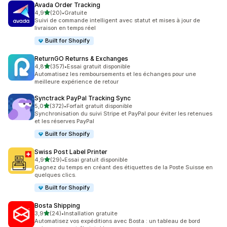
Avada Order Tracking
étoile(s) sur 5
4,9
(20)
•
Gratuite
20 avis au total
Suivi de commande intelligent avec statut et mises à jour de
livraison en temps réel
Built for Shopify
ReturnGO Returns & Exchanges
étoile(s) sur 5
4,8
(357)
•
Essai gratuit disponible
357 avis au total
Automatisez les remboursements et les échanges pour une
meilleure expérience de retour
Synctrack PayPal Tracking Sync
étoile(s) sur 5
5,0
(372)
•
Forfait gratuit disponible
372 avis au total
Synchronisation du suivi Stripe et PayPal pour éviter les retenues
et les réserves PayPal
Built for Shopify
Swiss Post Label Printer
étoile(s) sur 5
4,9
(29)
•
Essai gratuit disponible
29 avis au total
Gagnez du temps en créant des étiquettes de la Poste Suisse en
quelques clics.
Built for Shopify
Bosta Shipping
étoile(s) sur 5
3,9
(24)
•
Installation gratuite
24 avis au total
Automatisez vos expéditions avec Bosta : un tableau de bord