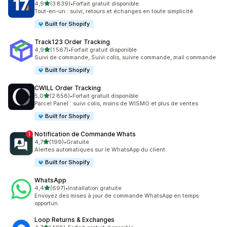
étoile(s) sur 5
4,9
(3 839)
•
Forfait gratuit disponible
3839 avis au total
Tout-en-un : suivi, retours et échanges en toute simplicité
Built for Shopify
Track123 Order Tracking
étoile(s) sur 5
4,9
(1 567)
•
Forfait gratuit disponible
1567 avis au total
Suivi de commande, Suivi colis, suivre commande, mail commande
Built for Shopify
CWILL Order Tracking
étoile(s) sur 5
5,0
(2 856)
•
Forfait gratuit disponible
2856 avis au total
Parcel Panel : suivi colis, moins de WISMO et plus de ventes
Built for Shopify
Notification de Commande Whats
étoile(s) sur 5
4,7
(199)
•
Gratuite
199 avis au total
Alertes automatiques sur le WhatsApp du client
Built for Shopify
WhatsApp
étoile(s) sur 5
4,4
(697)
•
Installation gratuite
697 avis au total
Envoyez des mises à jour de commande WhatsApp en temps
opportun.
Loop Returns & Exchanges