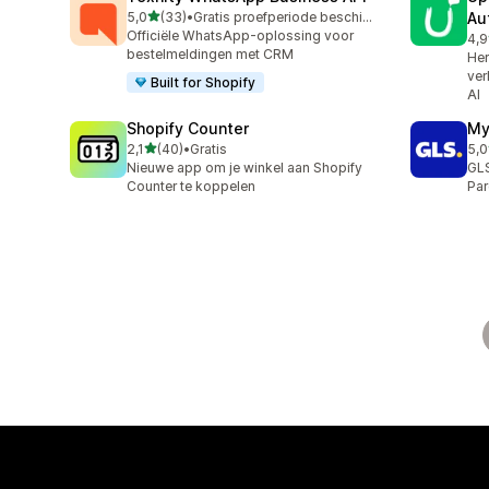
van 5 sterren
5,0
(33)
•
Gratis proefperiode beschikbaar
Au
33 recensies in totaal
Officiële WhatsApp-oplossing voor
4,9
23 
bestelmeldingen met CRM
Her
ver
Built for Shopify
AI
Shopify Counter
My
van 5 sterren
2,1
(40)
•
Gratis
5,0
40 recensies in totaal
123
Nieuwe app om je winkel aan Shopify
GLS
Counter te koppelen
Par