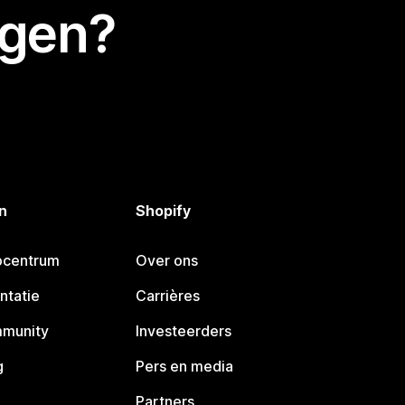
egen?
n
Shopify
pcentrum
Over ons
ntatie
Carrières
mmunity
Investeerders
g
Pers en media
Partners