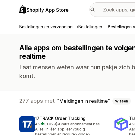
Shopify App Store
Bestellingen en verzending
Bestellingen
Bestellingen 
Alle apps om bestellingen te volge
realtime
Laat mensen weten waar hun pakje zich b
komt.
277 apps met
Meldingen in realtime
Wissen
17TRACK Order Tracking
Tr
van 5 sterren
4,9
(3.829)
•
Gratis abonnement beschikbaar
4,9
3829 recensies in totaal
156
Alles-in-één app: eenvoudig
Aan
bestellingen en retouren volgen
bes