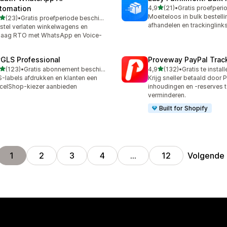
van 5 sterren
tomation
4,9
(21)
•
21 recensies in totaal
Moeiteloos in bulk bestell
van 5 sterren
(23)
•
Gratis proefperiode beschikbaar
recensies in totaal
afhandelen en trackinglink
stel verlaten winkelwagens en
laag RTO met WhatsApp en Voice-
GLS Professional
Proveway PayPal Trac
van 5 sterren
van 5 sterren
(123)
•
Gratis abonnement beschikbaar
4,9
(132)
•
Gratis te instal
 recensies in totaal
132 recensies in totaal
-labels afdrukken en klanten een
Krijg sneller betaald door 
celShop-kiezer aanbieden
inhoudingen en -reserves t
verminderen.
Built for Shopify
Volgende
1
2
3
4
…
12