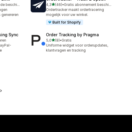
van 5 sterren
Gratis proefperiode beschikbaar
4,3
(46)
•
Gratis abonnement beschikbaar
46 recensies in totaal
ingen
Ordertracker maakt ordertracering
s genereren
mogelijk voor uw winkel.
Built for Shopify
king Sync
Order Tracking by Pragma
van 5 sterren
leren
5,0
(8)
•
Gratis
8 recensies in totaal
PayPal-
Uniforme widget voor orderupdates,
e
klantvragen en tracking