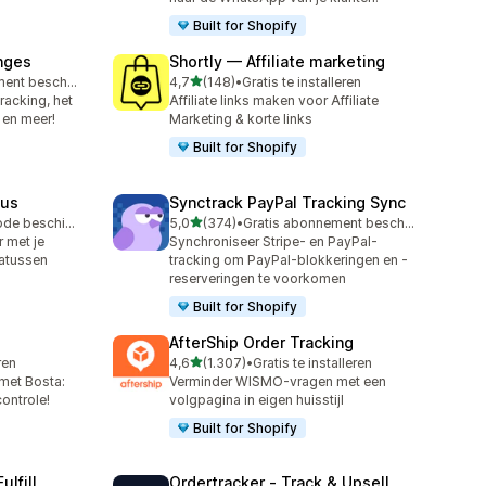
Built for Shopify
nges
Shortly — Affiliate marketing
van 5 sterren
Gratis abonnement beschikbaar
4,7
(148)
•
Gratis te installeren
148 recensies in totaal
tracking, het
Affiliate links maken voor Affiliate
 en meer!
Marketing & korte links
Built for Shopify
tus
Synctrack PayPal Tracking Sync
van 5 sterren
Gratis proefperiode beschikbaar
5,0
(374)
•
Gratis abonnement beschikbaar
374 recensies in totaal
 met je
Synchroniseer Stripe- en PayPal-
tatussen
tracking om PayPal-blokkeringen en -
reserveringen te voorkomen
Built for Shopify
AfterShip Order Tracking
van 5 sterren
ren
4,6
(1.307)
•
Gratis te installeren
1307 recensies in totaal
met Bosta:
Verminder WISMO-vragen met een
ontrole!
volgpagina in eigen huisstijl
Built for Shopify
ulfill
Ordertracker ‑ Track & Upsell