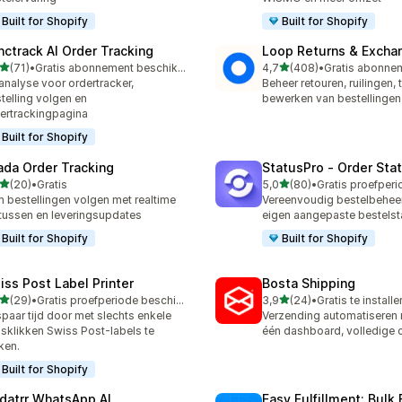
Built for Shopify
Built for Shopify
nctrack AI Order Tracking
Loop Returns & Excha
van 5 sterren
van 5 sterren
(71)
•
Gratis abonnement beschikbaar
4,7
(408)
•
recensies in totaal
408 recensies in totaal
analyse voor ordertracker,
Beheer retouren, ruilingen, 
telling volgen en
bewerken van bestellingen
ertrackingpagina
Built for Shopify
ada Order Tracking
StatusPro ‑ Order Sta
van 5 sterren
van 5 sterren
(20)
•
Gratis
5,0
(80)
•
recensies in totaal
80 recensies in totaal
m bestellingen volgen met realtime
Vereenvoudig bestelbeheer
tussen en leveringsupdates
eigen aangepaste bestels
Built for Shopify
Built for Shopify
iss Post Label Printer
Bosta Shipping
van 5 sterren
van 5 sterren
(29)
•
Gratis proefperiode beschikbaar
3,9
(24)
•
Gratis te installe
recensies in totaal
24 recensies in totaal
paar tijd door met slechts enkele
Verzending automatiseren 
sklikken Swiss Post-labels te
één dashboard, volledige c
ken.
Built for Shopify
datrr WhatsApp AI
Easy Fulfillment: Bulk F