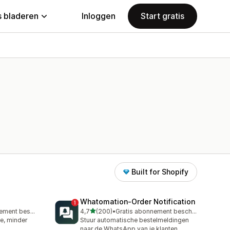
 bladeren
Inloggen
Start gratis
Built for Shopify
Whatomation‑Order Notification
van 5 sterren
Gratis abonnement beschikbaar
4,7
(200)
•
Gratis abonnement beschikbaar
200 recensies in totaal
ce, minder
Stuur automatische bestelmeldingen
naar de WhatsApp van je klanten.