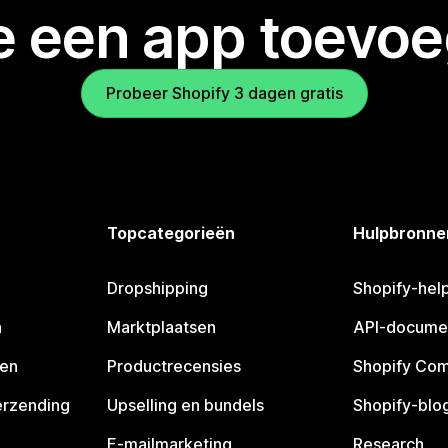
je een app toevo
Probeer Shopify 3 dagen gratis
Topcategorieën
Hulpbronne
Dropshipping
Shopify-hel
n
Marktplaatsen
API-docume
pen
Productrecensies
Shopify Co
erzending
Upselling en bundels
Shopify-blo
E-mailmarketing
Research