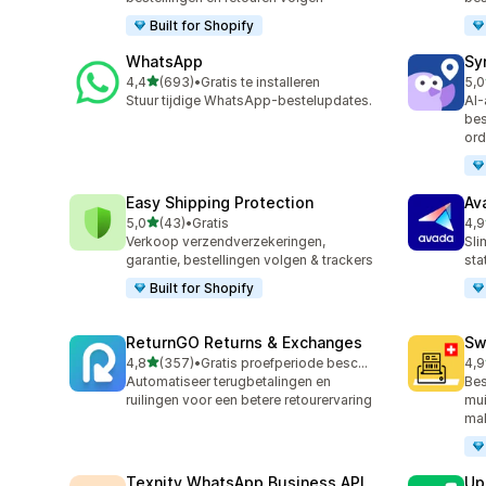
Built for Shopify
WhatsApp
Sy
van 5 sterren
4,4
(693)
•
Gratis te installeren
5,0
693 recensies in totaal
71 
Stuur tijdige WhatsApp-bestelupdates.
AI-
bes
ord
Easy Shipping Protection
Av
van 5 sterren
5,0
(43)
•
Gratis
4,9
43 recensies in totaal
20 
Verkoop verzendverzekeringen,
Sli
garantie, bestellingen volgen & trackers
sta
Built for Shopify
ReturnGO Returns & Exchanges
Sw
van 5 sterren
4,8
(357)
•
Gratis proefperiode beschikbaar
4,9
357 recensies in totaal
29 
Automatiseer terugbetalingen en
Bes
ruilingen voor een betere retourervaring
mui
ma
Texnity WhatsApp Business API
Up