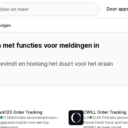
Door apps
volgen
n met functies voor meldingen in
evindt en hoelang het duurt voor het eraan
ack123 Order Tracking
CWILL Order Tracking
van 5 sterren
van 5 sterren
(1.566)
•
Gratis abonnement beschikbaar
5,0
(2.857)
•
6 recensies in totaal
2857 recensies in totaal
gepaste tracker voor een top
Parcel Panel: track and tra
telervaring
WISMO en meer omzet