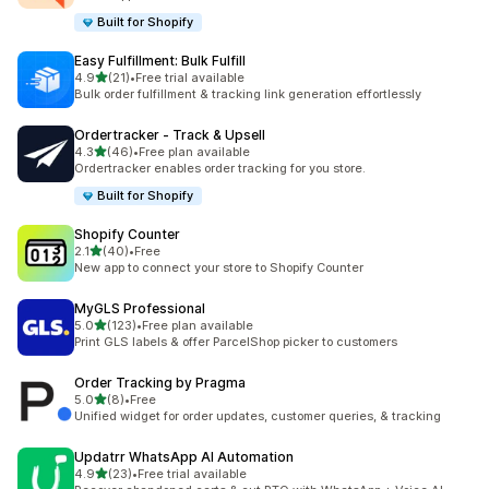
Built for Shopify
Easy Fulfillment: Bulk Fulfill
เต็ม 5 ดาว
4.9
(21)
•
Free trial available
ทั้งหมด 21 รีวิว
Bulk order fulfillment & tracking link generation effortlessly
Ordertracker ‑ Track & Upsell
เต็ม 5 ดาว
4.3
(46)
•
Free plan available
ทั้งหมด 46 รีวิว
Ordertracker enables order tracking for you store.
Built for Shopify
Shopify Counter
เต็ม 5 ดาว
2.1
(40)
•
Free
ทั้งหมด 40 รีวิว
New app to connect your store to Shopify Counter
MyGLS Professional
เต็ม 5 ดาว
5.0
(123)
•
Free plan available
ทั้งหมด 123 รีวิว
Print GLS labels & offer ParcelShop picker to customers
Order Tracking by Pragma
เต็ม 5 ดาว
5.0
(8)
•
Free
ทั้งหมด 8 รีวิว
Unified widget for order updates, customer queries, & tracking
Updatrr WhatsApp AI Automation
เต็ม 5 ดาว
4.9
(23)
•
Free trial available
ทั้งหมด 23 รีวิว