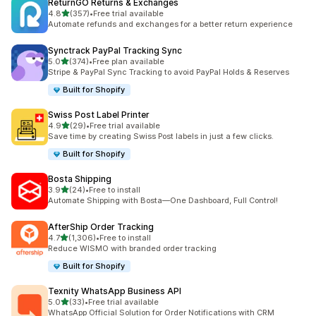
ReturnGO Returns & Exchanges
เต็ม 5 ดาว
4.8
(357)
•
Free trial available
ทั้งหมด 357 รีวิว
Automate refunds and exchanges for a better return experience
Synctrack PayPal Tracking Sync
เต็ม 5 ดาว
5.0
(374)
•
Free plan available
ทั้งหมด 374 รีวิว
Stripe & PayPal Sync Tracking to avoid PayPal Holds & Reserves
Built for Shopify
Swiss Post Label Printer
เต็ม 5 ดาว
4.9
(29)
•
Free trial available
ทั้งหมด 29 รีวิว
Save time by creating Swiss Post labels in just a few clicks.
Built for Shopify
Bosta Shipping
เต็ม 5 ดาว
3.9
(24)
•
Free to install
ทั้งหมด 24 รีวิว
Automate Shipping with Bosta—One Dashboard, Full Control!
AfterShip Order Tracking
เต็ม 5 ดาว
4.7
(1,306)
•
Free to install
ทั้งหมด 1306 รีวิว
Reduce WISMO with branded order tracking
Built for Shopify
Texnity WhatsApp Business API
เต็ม 5 ดาว
5.0
(33)
•
Free trial available
ทั้งหมด 33 รีวิว
WhatsApp Official Solution for Order Notifications with CRM