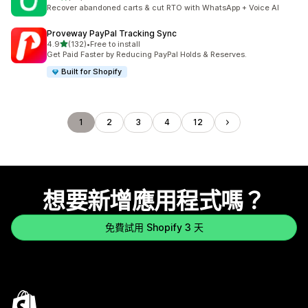
共有 23 則評價
Recover abandoned carts & cut RTO with WhatsApp + Voice AI
Proveway PayPal Tracking Sync
滿分 5 顆星
4.9
(132)
•
Free to install
共有 132 則評價
Get Paid Faster by Reducing PayPal Holds & Reserves.
Built for Shopify
1
2
3
4
12
想要新增應用程式嗎？
免費試用 Shopify 3 天