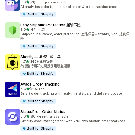
滿分 5 顆星
5.0
(71)
•
Free plan available
共有 71 則評價
AI analytics order tracker, track order & order tracking page
Built for Shopify
Easy Shipping Protection 運輸保險
滿分 5 顆星
5.0
(44)
•
免費
共有 44 則評價
Shipping insurance, order protection, 產品保固warranty, Seel 退貨保
障
Built for Shopify
Shortly — 聯盟行銷工具
滿分 5 顆星
4.7
(148)
•
免費安裝
共有 148 則評價
為聯盟行銷和短鏈接創建聯盟鏈接
Built for Shopify
Avada Order Tracking
滿分 5 顆星
4.9
(21)
•
Free
共有 21 則評價
Smart order tracking with real-time status and delivery update
Built for Shopify
StatusPro ‑ Order Status
滿分 5 顆星
5.0
(80)
•
Free trial available
共有 80 則評價
Simplify order management with your own custom order statuses
Built for Shopify