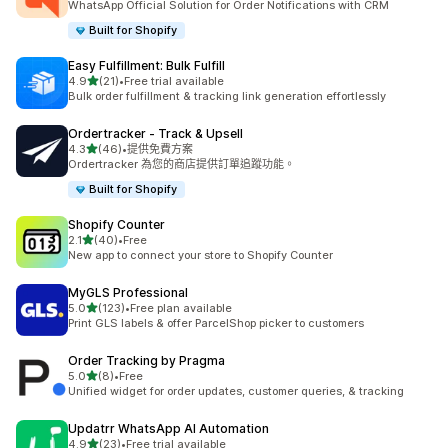
WhatsApp Official Solution for Order Notifications with CRM
Built for Shopify
Easy Fulfillment: Bulk Fulfill
滿分 5 顆星
4.9
(21)
•
Free trial available
共有 21 則評價
Bulk order fulfillment & tracking link generation effortlessly
Ordertracker ‑ Track & Upsell
滿分 5 顆星
4.3
(46)
•
提供免費方案
共有 46 則評價
Ordertracker 為您的商店提供訂單追蹤功能。
Built for Shopify
Shopify Counter
滿分 5 顆星
2.1
(40)
•
Free
共有 40 則評價
New app to connect your store to Shopify Counter
MyGLS Professional
滿分 5 顆星
5.0
(123)
•
Free plan available
共有 123 則評價
Print GLS labels & offer ParcelShop picker to customers
Order Tracking by Pragma
滿分 5 顆星
5.0
(8)
•
Free
共有 8 則評價
Unified widget for order updates, customer queries, & tracking
Updatrr WhatsApp AI Automation
滿分 5 顆星
4.9
(23)
•
Free trial available