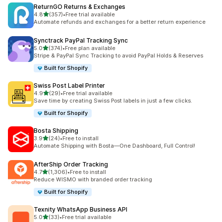
ReturnGO Returns & Exchanges
滿分 5 顆星
4.8
(357)
•
Free trial available
共有 357 則評價
Automate refunds and exchanges for a better return experience
Synctrack PayPal Tracking Sync
滿分 5 顆星
5.0
(374)
•
Free plan available
共有 374 則評價
Stripe & PayPal Sync Tracking to avoid PayPal Holds & Reserves
Built for Shopify
Swiss Post Label Printer
滿分 5 顆星
4.9
(29)
•
Free trial available
共有 29 則評價
Save time by creating Swiss Post labels in just a few clicks.
Built for Shopify
Bosta Shipping
滿分 5 顆星
3.9
(24)
•
Free to install
共有 24 則評價
Automate Shipping with Bosta—One Dashboard, Full Control!
AfterShip Order Tracking
滿分 5 顆星
4.7
(1,306)
•
Free to install
共有 1306 則評價
Reduce WISMO with branded order tracking
Built for Shopify
Texnity WhatsApp Business API
滿分 5 顆星
5.0
(33)
•
Free trial available
共有 33 則評價