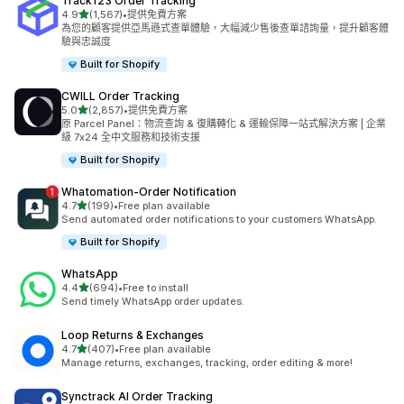
Track123 Order Tracking
滿分 5 顆星
4.9
(1,567)
•
提供免費方案
共有 1567 則評價
為您的顧客提供亞馬遜式查單體驗，大幅減少售後查單諮詢量，提升顧客體
驗與忠誠度
Built for Shopify
CWILL Order Tracking
滿分 5 顆星
5.0
(2,857)
•
提供免費方案
共有 2857 則評價
原 Parcel Panel：物流查詢 & 復購轉化 & 運輸保障一站式解決方案 | 企業
級 7x24 全中文服務和技術支援
Built for Shopify
Whatomation‑Order Notification
滿分 5 顆星
4.7
(199)
•
Free plan available
共有 199 則評價
Send automated order notifications to your customers WhatsApp.
Built for Shopify
WhatsApp
滿分 5 顆星
4.4
(694)
•
Free to install
共有 694 則評價
Send timely WhatsApp order updates.
Loop Returns & Exchanges
滿分 5 顆星
4.7
(407)
•
Free plan available
共有 407 則評價
Manage returns, exchanges, tracking, order editing & more!
Synctrack AI Order Tracking