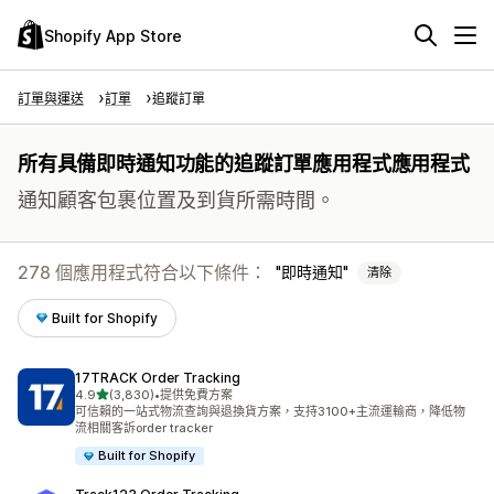
Shopify App Store
訂單與運送
訂單
追蹤訂單
所有具備即時通知功能的追蹤訂單應用程式應用程式
通知顧客包裹位置及到貨所需時間。
278 個應用程式符合以下條件：
即時通知
清除
Built for Shopify
17TRACK Order Tracking
滿分 5 顆星
4.9
(3,830)
•
提供免費方案
共有 3830 則評價
可信賴的一站式物流查詢與退換貨方案，支持3100+主流運輸商，降低物
流相關客訴order tracker
Built for Shopify