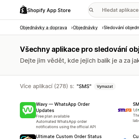
Shopify App Store
Objednávky a doprava
Objednávky
Sledování objed
Všechny aplikace pro sledování o
Dejte jim vědět, kde jejich balík je a za ja
Více aplikací (278) s:
SMS
Vymazat
Wavy — WhatsApp Order
SM
Updates
1,6
Cel
The
Free plan available
lab
Automated WhatsApp order
notifications using the official API
Ultimate Custom Order Status
Cu