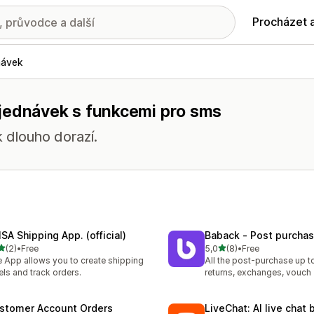
Procházet 
návek
bjednávek s funkcemi pro sms
k dlouho dorazí.
SA Shipping App. (official)
Baback ‑ Post purcha
z 5 hvězd
z 5 hvězd
(2)
•
Free
5,0
(8)
•
Free
kový počet recenzí: 2
Celkový počet recenzí: 8
 App allows you to create shipping
All the post-purchase up 
els and track orders.
returns, exchanges, vouch
stomer Account Orders
LiveChat: AI live chat 