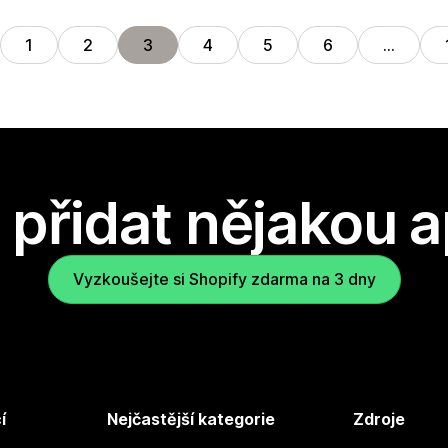
1
2
3
4
5
6
…
přidat nějakou a
Vyzkoušejte si Shopify zdarma na 3 dny
í
Nejčastější kategorie
Zdroje