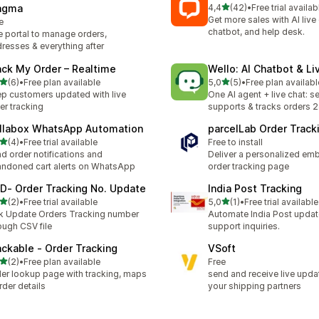
z 5 hvězd
agma
4,4
(42)
•
Free trial availab
Celkový počet recenzí: 42
Get more sales with AI live 
e
chatbot, and help desk.
 portal to manage orders,
resses & everything after
ack My Order – Realtime
Wello: AI Chatbot & Li
z 5 hvězd
z 5 hvězd
(6)
•
Free plan available
5,0
(5)
•
Free plan availabl
kový počet recenzí: 6
Celkový počet recenzí: 5
p customers updated with live
One AI agent + live chat: se
er tracking
supports & tracks orders 
llabox WhatsApp Automation
parcelLab Order Track
z 5 hvězd
(4)
•
Free trial available
Free to install
kový počet recenzí: 4
d order notifications and
Deliver a personalized e
ndoned cart alerts on WhatsApp
order tracking page
D‑ Order Tracking No. Update
India Post Tracking
z 5 hvězd
z 5 hvězd
(2)
•
Free trial available
5,0
(1)
•
Free trial available
kový počet recenzí: 2
Celkový počet recenzí: 1
k Update Orders Tracking number
Automate India Post updat
ough CSV file
support inquiries.
ackable ‑ Order Tracking
VSoft
z 5 hvězd
(2)
•
Free plan available
Free
kový počet recenzí: 2
er lookup page with tracking, maps
send and receive live upda
rder details
your shipping partners