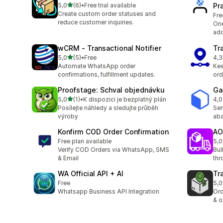
z 5 hvězd
5,0
(6)
•
Free trial available
Pr
Celkový počet recenzí: 6
Create custom order statuses and
Fre
reduce customer inquiries.
One
add
wCRM ‑ Transactional Notifier
Tr
z 5 hvězd
5,0
(5)
•
Free
4,3
Celkový počet recenzí: 5
Cel
Automate WhatsApp order
Kee
confirmations, fulfillment updates.
ord
Proofstage: Schval objednávku
Ga
z 5 hvězd
5,0
(1)
•
K dispozici je bezplatný plán
4,0
Celkový počet recenzí: 1
Cel
Posílejte náhledy a sledujte průběh
Sen
výroby
aba
Konfirm COD Order Confirmation
AO
Free plan available
5,0
Cel
Verify COD Orders via WhatsApp, SMS
Bul
& Email
thr
WA Official API + AI
Tr
Free
5,0
Cel
Whatsapp Business API Integration
Ord
& o