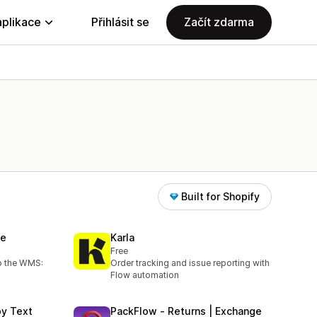
aplikace
Přihlásit se
Začít zdarma
Built for Shopify
se
Karla
Free
to the WMS:
Order tracking and issue reporting with
Flow automation
by Text
PackFlow ‑ Returns | Exchange