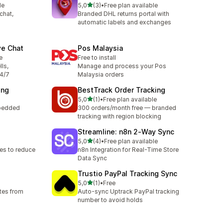
z 5 hvězd
le
5,0
(3)
•
Free plan available
Celkový počet recenzí: 3
chat,
Branded DHL returns portal with
automatic labels and exchanges
ve Chat
Pos Malaysia
e
Free to install
lls,
Manage and process your Pos
24/7
Malaysia orders
ing
BestTrack Order Tracking
z 5 hvězd
5,0
(1)
•
Free plan available
Celkový počet recenzí: 1
mbedded
300 orders/month free — branded
tracking with region blocking
Streamline: n8n 2‑Way Sync
z 5 hvězd
5,0
(4)
•
Free plan available
Celkový počet recenzí: 4
es to reduce
n8n Integration for Real-Time Store
Data Sync
Trustio PayPal Tracking Sync
z 5 hvězd
5,0
(1)
•
Free
Celkový počet recenzí: 1
tes from
Auto-sync Uptrack PayPal tracking
number to avoid holds