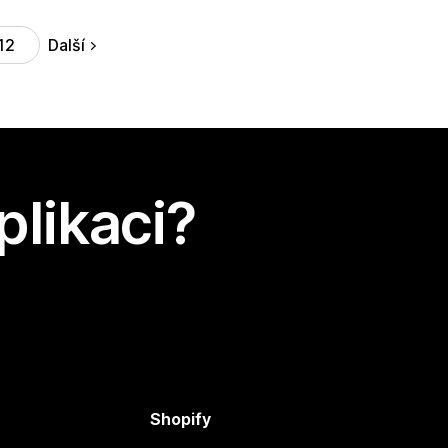
Další
12
plikaci?
Shopify