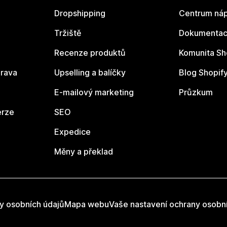
Dropshipping
Centrum náp
Tržiště
Dokumentace
Recenze produktů
Komunita Sh
rava
Upselling a balíčky
Blog Shopif
E-mailový marketing
Průzkum
erze
SEO
Expedice
Měny a překlad
y osobních údajů
Mapa webu
Vaše nastavení ochrany osobn