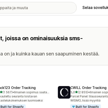
Selaa sovellu
et, joissa on ominaisuuksia sms-
nsa on ja kuinka kauan sen saapuminen kestää.
ack123 Order Tracking
CWILL Order Tracking
/ 5 tähteä
/ 5 tähteä
(1 567)
•
Ilmainen sopimus saatavilla
5,0
(2 855)
•
7 arvostelua yhteensä
2855 arvostelua yhteensä
autettu seuranta loistavan
Parcel Panel: tilausseuran
kastelukokemuksen luomiseksi
WISMO, lisää myyntiä
Built for Shopify
Built for Shopify