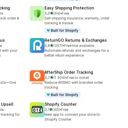
cking
Easy Shipping Protection
/ 5 tähteä
le
5,0
(44)
•
Free
44 arvostelua yhteensä
track order &
Sell shipping insurance, warranty, order
tracking & tracker
Built for Shopify
tus
ReturnGO Returns & Exchanges
/ 5 tähteä
le
4,8
(357)
•
Free trial available
357 arvostelua yhteensä
 with your
Automate refunds and exchanges for a
s
better return experience
AfterShip Order Tracking
/ 5 tähteä
4,7
(1 304)
•
Free to install
1304 arvostelua yhteensä
Bosta—One
Reduce WISMO with branded order
tracking
Built for Shopify
 Upsell
Shopify Counter
/ 5 tähteä
ble
2,1
(40)
•
Free
40 arvostelua yhteensä
tracking for
New app to connect your store to
Shopify Counter