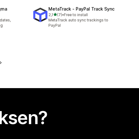
agma
MetaTrack ‑ PayPal Track Sync
/ 5 tähteä
2,1
(7)
•
Free to install
7 arvostelua yhteensä
pdates,
MetaTrack auto sync trackings to
ng
PayPal
uksen?