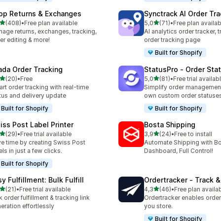
op Returns & Exchanges
Synctrack AI Order Tra
/ 5 tähteä
/ 5 tähteä
(408)
•
Free plan available
5,0
(71)
•
Free plan availab
 arvostelua yhteensä
71 arvostelua yhteensä
age returns, exchanges, tracking,
AI analytics order tracker, 
er editing & more!
order tracking page
Built for Shopify
ada Order Tracking
StatusPro ‑ Order Sta
/ 5 tähteä
/ 5 tähteä
(20)
•
Free
5,0
(81)
•
Free trial availab
arvostelua yhteensä
81 arvostelua yhteensä
rt order tracking with real-time
Simplify order management
tus and delivery update
own custom order statuse
Built for Shopify
Built for Shopify
iss Post Label Printer
Bosta Shipping
/ 5 tähteä
/ 5 tähteä
(29)
•
Free trial available
3,9
(24)
•
Free to install
arvostelua yhteensä
24 arvostelua yhteensä
e time by creating Swiss Post
Automate Shipping with 
els in just a few clicks.
Dashboard, Full Control!
Built for Shopify
y Fulfillment: Bulk Fulfill
Ordertracker ‑ Track &
/ 5 tähteä
/ 5 tähteä
(21)
•
Free trial available
4,3
(46)
•
Free plan availa
arvostelua yhteensä
46 arvostelua yhteensä
k order fulfillment & tracking link
Ordertracker enables order 
eration effortlessly
you store.
Built for Shopify