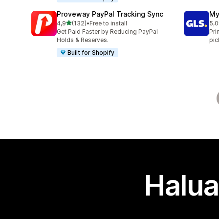
Proveway PayPal Tracking Sync
My
/ 5 tähteä
4,9
(132)
•
Free to install
5,0
132 arvostelua yhteensä
123
Get Paid Faster by Reducing PayPal
Pri
Holds & Reserves.
pic
Built for Shopify
Halua