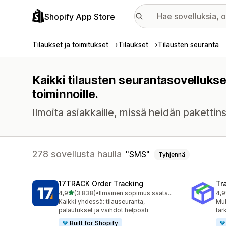
Shopify App Store
Tilaukset ja toimitukset
Tilaukset
Tilausten seuranta
Kaikki tilausten seurantasovelluks
toiminnoille.
Ilmoita asiakkaille, missä heidän paketti
278 sovellusta haulla
SMS
Tyhjennä
17TRACK Order Tracking
Tr
/ 5 tähteä
4,9
(3 838)
•
Ilmainen sopimus saatavilla
4,9
3838 arvostelua yhteensä
156
Kaikki yhdessä: tilauseuranta,
Muk
palautukset ja vaihdot helposti
tar
Built for Shopify