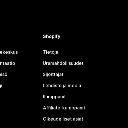
Shopify
jekeskus
Tietoja
ntaatio
Uramahdollisuudet
eisö
Sijoittajat
i
Lehdistö ja media
Kumppanit
Affiliate-kumppanit
Oikeudelliset asiat