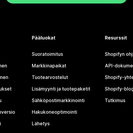
Pääluokat
Resurssit
Suoratoimitus
Shopifyn oh
nen
Markkinapaikat
API-dokume
inen
Tuotearvostelut
Shopify-yht
tukset
Lisämyynti ja tuotepaketit
Shopify-blog
u
Sähköpostimarkkinointi
Tutkimus
nversio
Hakukoneoptimointi
i
Lähetys