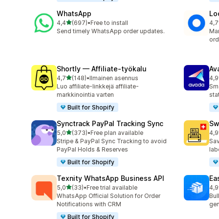
WhatsApp
Lo
/ 5 tähteä
4,4
(697)
•
Free to install
4,7
697 arvostelua yhteensä
408
Send timely WhatsApp order updates.
Man
ord
Shortly — Affiliate‑työkalu
Av
/ 5 tähteä
4,7
(148)
•
Ilmainen asennus
4,9
148 arvostelua yhteensä
20 
Luo affiliate-linkkejä affiliate-
Sma
markkinointia varten
sta
Built for Shopify
Synctrack PayPal Tracking Sync
Sw
/ 5 tähteä
5,0
(373)
•
Free plan available
4,9
373 arvostelua yhteensä
29 
Stripe & PayPal Sync Tracking to avoid
Sav
PayPal Holds & Reserves
lab
Built for Shopify
Texnity WhatsApp Business API
Eas
/ 5 tähteä
5,0
(33)
•
Free trial available
4,9
33 arvostelua yhteensä
21 
WhatsApp Official Solution for Order
Bul
Notifications with CRM
gen
Built for Shopify