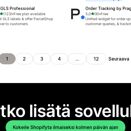
GLS Professional
Order Tracking by Pr
/ 5 tähteä
/ 5 tähteä
(123)
•
Free plan available
5,0
(8)
•
Free
 arvostelua yhteensä
8 arvostelua yhteensä
nt GLS labels & offer ParcelShop
Unified widget for order u
ker to customers
customer queries, & tracki
Seuraava
1
2
3
4
…
12
tko lisätä sovell
Kokeile Shopifyta ilmaiseksi kolmen päivän ajan