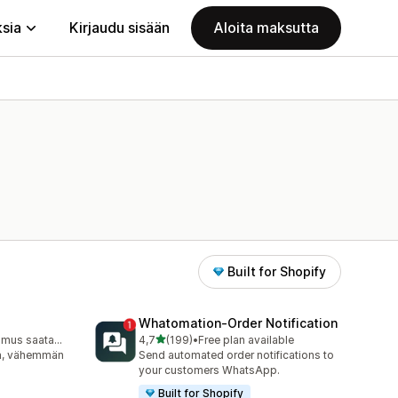
ksia
Kirjaudu sisään
Aloita maksutta
Built for Shopify
Whatomation‑Order Notification
/ 5 tähteä
Ilmainen sopimus saatavilla
4,7
(199)
•
Free plan available
199 arvostelua yhteensä
ta, vähemmän
Send automated order notifications to
your customers WhatsApp.
Built for Shopify