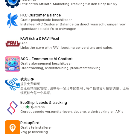
Effizientes Affiliate-Marketing-Tracking für den Shop mit bly
FKC Customer Balance
Gratis proefperiode beschikbaar
Installeer FKC Customer Balance om direct waarschuwingen voor
openstaande saldo's te ontvangen
FAVI Extra & FAVI Pixel
Free
Links the store with FAVI, boosting conversions and sales.
ASG ‑ Ecommerce AI Chatbot
Gratis abonnement beschikbaar
Ordertracking, ondersteuning, productontdekking
驮夫ERP
提供免费套餐
全流程精细化管控，清晰每一笔订单的费用，每个模块皆可按需调整，让系
统更贴合每一个卖家。
EcoShip: Labels & tracking
van 5 sterren
5,0
(1)
•
Gratis
1 recensies in totaal
Gereduceerde verzendtarieven, douane, ordertracking en API's
PickupBird
Gratis te installeren
Volg je bestelling