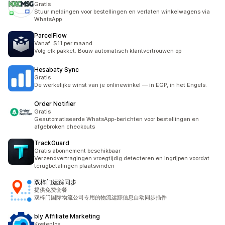
Gratis
Stuur meldingen voor bestellingen en verlaten winkelwagens via
WhatsApp
ParcelFlow
Vanaf $11 per maand
Volg elk pakket. Bouw automatisch klantvertrouwen op
Hesabaty Sync
Gratis
De werkelijke winst van je onlinewinkel — in EGP, in het Engels.
Order Notifier
Gratis
Geautomatiseerde WhatsApp-berichten voor bestellingen en
afgebroken checkouts
TrackGuard
Gratis abonnement beschikbaar
Verzendvertragingen vroegtijdig detecteren en ingrijpen voordat
terugbetalingen plaatsvinden
双梓门运踪同步
提供免费套餐
双梓门国际物流公司专用的物流运踪信息自动同步插件
bly Affiliate Marketing
Kostenlos