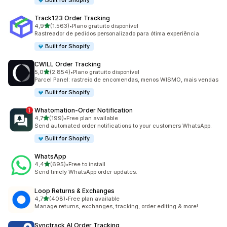
Built for Shopify
Track123 Order Tracking
de 5 estrelas
4,9
(1.563)
•
Plano gratuito disponível
1563 total de avaliações
Rastreador de pedidos personalizado para ótima experiência
Built for Shopify
CWILL Order Tracking
de 5 estrelas
5,0
(2.854)
•
Plano gratuito disponível
2854 total de avaliações
Parcel Panel: rastreio de encomendas, menos WISMO, mais vendas
Built for Shopify
Whatomation‑Order Notification
de 5 estrelas
4,7
(199)
•
Free plan available
199 total de avaliações
Send automated order notifications to your customers WhatsApp.
Built for Shopify
WhatsApp
de 5 estrelas
4,4
(695)
•
Free to install
695 total de avaliações
Send timely WhatsApp order updates.
Loop Returns & Exchanges
de 5 estrelas
4,7
(408)
•
Free plan available
408 total de avaliações
Manage returns, exchanges, tracking, order editing & more!
Synctrack AI Order Tracking