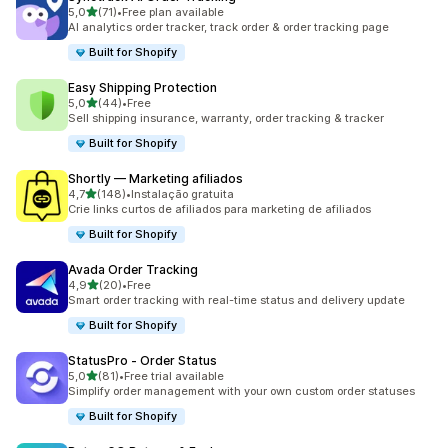
de 5 estrelas
5,0
(71)
•
Free plan available
71 total de avaliações
AI analytics order tracker, track order & order tracking page
Built for Shopify
Easy Shipping Protection
de 5 estrelas
5,0
(44)
•
Free
44 total de avaliações
Sell shipping insurance, warranty, order tracking & tracker
Built for Shopify
Shortly — Marketing afiliados
de 5 estrelas
4,7
(148)
•
Instalação gratuita
148 total de avaliações
Crie links curtos de afiliados para marketing de afiliados
Built for Shopify
Avada Order Tracking
de 5 estrelas
4,9
(20)
•
Free
20 total de avaliações
Smart order tracking with real-time status and delivery update
Built for Shopify
StatusPro ‑ Order Status
de 5 estrelas
5,0
(81)
•
Free trial available
81 total de avaliações
Simplify order management with your own custom order statuses
Built for Shopify