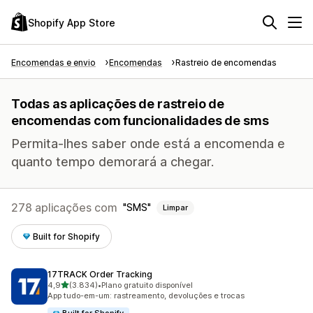
Shopify App Store
Encomendas e envio
Encomendas
Rastreio de encomendas
Todas as aplicações de rastreio de
encomendas com funcionalidades de sms
Permita-lhes saber onde está a encomenda e
quanto tempo demorará a chegar.
278 aplicações com
SMS
Limpar
Built for Shopify
17TRACK Order Tracking
de 5 estrelas
4,9
(3.834)
•
Plano gratuito disponível
3834 total de avaliações
App tudo-em-um: rastreamento, devoluções e trocas