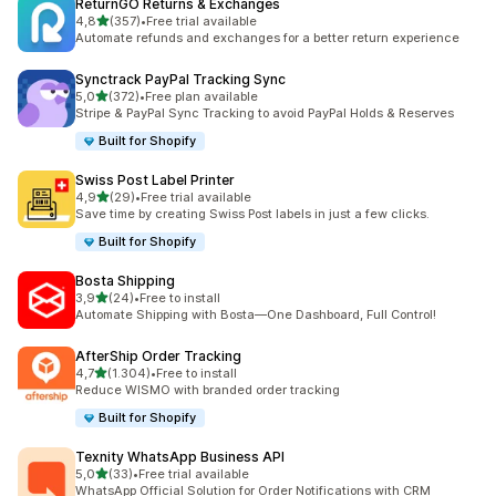
ReturnGO Returns & Exchanges
de 5 estrelas
4,8
(357)
•
Free trial available
357 total de avaliações
Automate refunds and exchanges for a better return experience
Synctrack PayPal Tracking Sync
de 5 estrelas
5,0
(372)
•
Free plan available
372 total de avaliações
Stripe & PayPal Sync Tracking to avoid PayPal Holds & Reserves
Built for Shopify
Swiss Post Label Printer
de 5 estrelas
4,9
(29)
•
Free trial available
29 total de avaliações
Save time by creating Swiss Post labels in just a few clicks.
Built for Shopify
Bosta Shipping
de 5 estrelas
3,9
(24)
•
Free to install
24 total de avaliações
Automate Shipping with Bosta—One Dashboard, Full Control!
AfterShip Order Tracking
de 5 estrelas
4,7
(1.304)
•
Free to install
1304 total de avaliações
Reduce WISMO with branded order tracking
Built for Shopify
Texnity WhatsApp Business API
de 5 estrelas
5,0
(33)
•
Free trial available
33 total de avaliações
WhatsApp Official Solution for Order Notifications with CRM