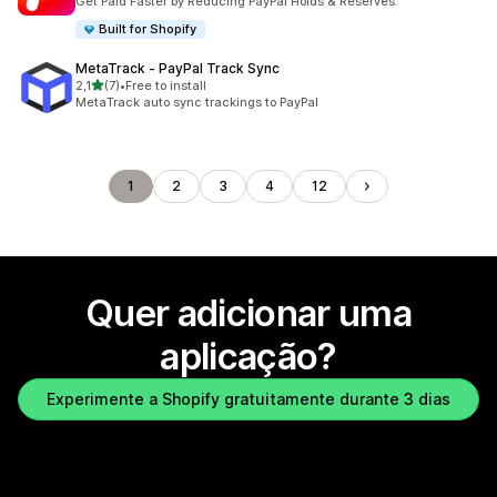
Get Paid Faster by Reducing PayPal Holds & Reserves.
Built for Shopify
MetaTrack ‑ PayPal Track Sync
de 5 estrelas
2,1
(7)
•
Free to install
7 total de avaliações
MetaTrack auto sync trackings to PayPal
1
2
3
4
12
Quer adicionar uma
aplicação?
Experimente a Shopify gratuitamente durante 3 dias