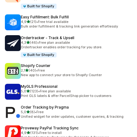
Built for Shopify
Easy Fulfillment: Bulk Fulfill
de 5 estrelas
4,9
(21)
•
Free trial available
21 total de avaliações
Bulk order fulfillment & tracking link generation effortlessly
Ordertracker ‑ Track & Upsell
de 5 estrelas
4,3
(46)
•
Free plan available
46 total de avaliações
Ordertracker enables order tracking for you store.
Built for Shopify
Shopify Counter
de 5 estrelas
2,1
(40)
•
Free
40 total de avaliações
New app to connect your store to Shopify Counter
MyGLS Professional
de 5 estrelas
5,0
(123)
•
Free plan available
123 total de avaliações
Print GLS labels & offer ParcelShop picker to customers
Order Tracking by Pragma
de 5 estrelas
5,0
(8)
•
Free
8 total de avaliações
Unified widget for order updates, customer queries, & tracking
Proveway PayPal Tracking Sync
de 5 estrelas
4,9
(131)
•
Free to install
131 total de avaliações