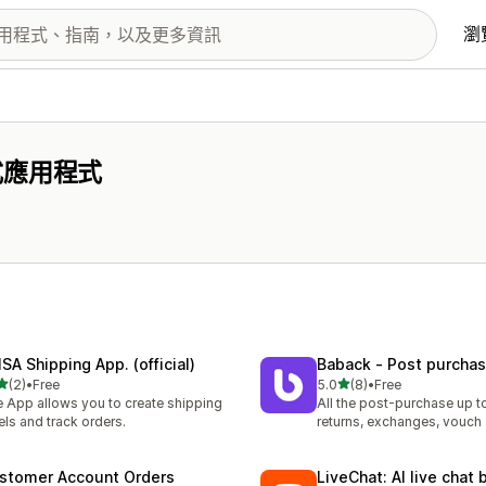
瀏
式應用程式
SA Shipping App. (official)
Baback ‑ Post purcha
滿分 5 顆星
滿分 5 顆星
(2)
•
Free
5.0
(8)
•
Free
 2 則評價
共有 8 則評價
 App allows you to create shipping
All the post-purchase up 
els and track orders.
returns, exchanges, vouch
stomer Account Orders
LiveChat: AI live chat 