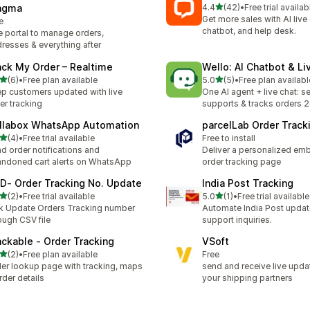
滿分 5 顆星
agma
4.4
(42)
•
Free trial availab
共有 42 則評價
Get more sales with AI live 
e
chatbot, and help desk.
 portal to manage orders,
resses & everything after
ack My Order – Realtime
Wello: AI Chatbot & Li
滿分 5 顆星
滿分 5 顆星
(6)
•
Free plan available
5.0
(5)
•
Free plan availabl
 6 則評價
共有 5 則評價
p customers updated with live
One AI agent + live chat: se
er tracking
supports & tracks orders 
llabox WhatsApp Automation
parcelLab Order Track
滿分 5 顆星
(4)
•
Free trial available
Free to install
 4 則評價
d order notifications and
Deliver a personalized e
ndoned cart alerts on WhatsApp
order tracking page
D‑ Order Tracking No. Update
India Post Tracking
滿分 5 顆星
滿分 5 顆星
(2)
•
Free trial available
5.0
(1)
•
Free trial available
 2 則評價
共有 1 則評價
k Update Orders Tracking number
Automate India Post updat
ough CSV file
support inquiries.
ackable ‑ Order Tracking
VSoft
滿分 5 顆星
(2)
•
Free plan available
Free
 2 則評價
er lookup page with tracking, maps
send and receive live upda
rder details
your shipping partners