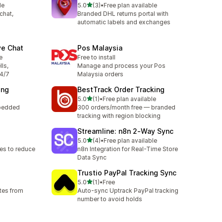
滿分 5 顆星
le
5.0
(3)
•
Free plan available
共有 3 則評價
chat,
Branded DHL returns portal with
automatic labels and exchanges
ve Chat
Pos Malaysia
e
Free to install
lls,
Manage and process your Pos
24/7
Malaysia orders
ing
BestTrack Order Tracking
滿分 5 顆星
5.0
(1)
•
Free plan available
共有 1 則評價
mbedded
300 orders/month free — branded
tracking with region blocking
Streamline: n8n 2‑Way Sync
滿分 5 顆星
5.0
(4)
•
Free plan available
共有 4 則評價
es to reduce
n8n Integration for Real-Time Store
Data Sync
Trustio PayPal Tracking Sync
滿分 5 顆星
5.0
(1)
•
Free
共有 1 則評價
tes from
Auto-sync Uptrack PayPal tracking
number to avoid holds