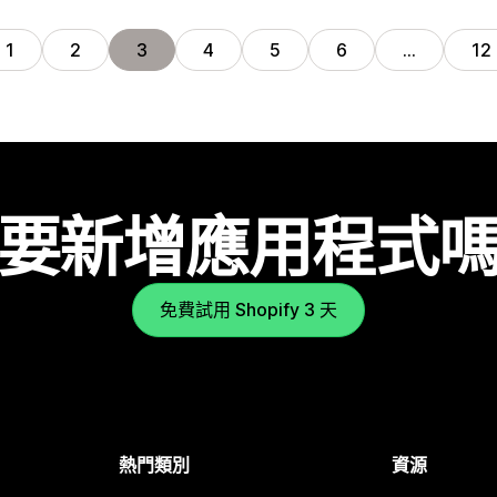
1
2
3
4
5
6
…
12
要新增應用程式
免費試用 Shopify 3 天
熱門類別
資源