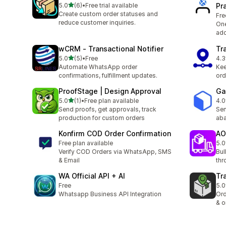
滿分 5 顆星
5.0
(6)
•
Free trial available
Pr
共有 6 則評價
Create custom order statuses and
Fre
reduce customer inquiries.
One
add
wCRM ‑ Transactional Notifier
Tr
滿分 5 顆星
5.0
(5)
•
Free
4.3
共有 5 則評價
共有
Automate WhatsApp order
Kee
confirmations, fulfillment updates.
ord
ProofStage | Design Approval
Ga
滿分 5 顆星
5.0
(1)
•
Free plan available
4.0
共有 1 則評價
共有
Send proofs, get approvals, track
Sen
production for custom orders
aba
Konfirm COD Order Confirmation
AO
Free plan available
5.0
共有
Verify COD Orders via WhatsApp, SMS
Bul
& Email
thr
WA Official API + AI
Tr
Free
5.0
共有
Whatsapp Business API Integration
Ord
& o