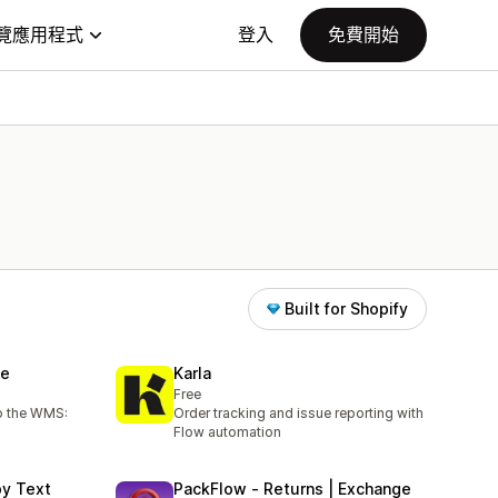
覽應用程式
登入
免費開始
Built for Shopify
se
Karla
Free
to the WMS:
Order tracking and issue reporting with
Flow automation
by Text
PackFlow ‑ Returns | Exchange