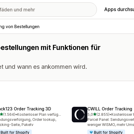
Apps durchs
ng von Bestellungen
estellungen mit Funktionen für
ndet und wann es ankommen wird.
ack123 Order Tracking 3D
CWILL Order Tracking
von 5 Sternen
von 5 Sternen
(1.564)
•
Kostenloser Plan verfügbar
5,0
(2.855)
•
4 Rezensionen insgesamt
2855 Rezensionen insges
dungsverfolgung, Order lookup,
Parcel Panel: Sendungsver
cking-Seite, Paketv
weniger WISMO, mehr Ums
Built for Shopify
Built for Shopify