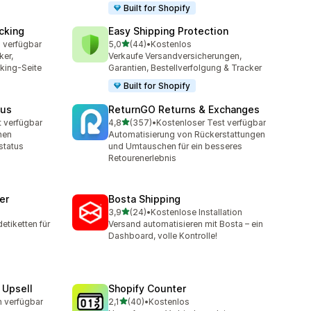
Built for Shopify
cking
Easy Shipping Protection
von 5 Sternen
 verfügbar
5,0
(44)
•
Kostenlos
44 Rezensionen insgesamt
ker,
Verkaufe Versandversicherungen,
king-Seite
Garantien, Bestellverfolgung & Tracker
Built for Shopify
tus
ReturnGO Returns & Exchanges
von 5 Sternen
t verfügbar
4,8
(357)
•
Kostenloser Test verfügbar
357 Rezensionen insgesamt
nen
Automatisierung von Rückerstattungen
status
und Umtauschen für ein besseres
Retourenerlebnis
er
Bosta Shipping
von 5 Sternen
3,9
(24)
•
Kostenlose Installation
t
24 Rezensionen insgesamt
etiketten für
Versand automatisieren mit Bosta – ein
Dashboard, volle Kontrolle!
 Upsell
Shopify Counter
von 5 Sternen
n verfügbar
2,1
(40)
•
Kostenlos
t
40 Rezensionen insgesamt