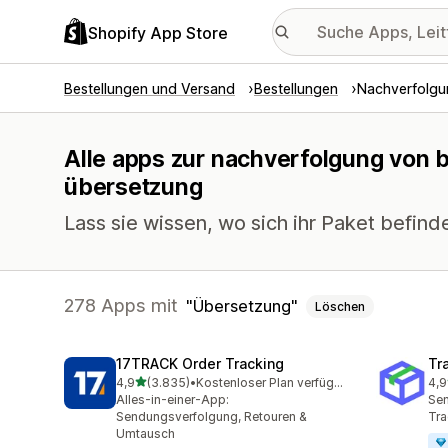
Shopify App Store
Bestellungen und Versand
Bestellungen
Nachverfolgu
Alle apps zur nachverfolgung von b
übersetzung
Lass sie wissen, wo sich ihr Paket befi
278 Apps mit
Übersetzung
Löschen
17TRACK Order Tracking
Tr
von 5 Sternen
4,9
(3.835)
•
Kostenloser Plan verfügbar
4,9
3835 Rezensionen insgesamt
156
Alles-in-einer-App:
Sen
Sendungsverfolgung, Retouren &
Tra
Umtausch