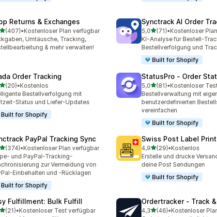
op Returns & Exchanges
Synctrack AI Order Tra
von 5 Sternen
von 5 Sternen
(407)
•
Kostenloser Plan verfügbar
5,0
(71)
•
Kostenloser Plan
 Rezensionen insgesamt
71 Rezensionen insgesamt
kgaben, Umtäusche, Tracking,
KI-Analyse für Bestell-Trac
tellbearbeitung & mehr verwalten!
Bestellverfolgung und Trac
Built for Shopify
ada Order Tracking
StatusPro ‑ Order Sta
von 5 Sternen
von 5 Sternen
(20)
•
Kostenlos
5,0
(81)
•
Kostenloser Tes
Rezensionen insgesamt
81 Rezensionen insgesamt
elligente Bestellverfolgung mit
Bestellverwaltung mit eige
tzeit-Status und Liefer-Updates
benutzerdefinierten Bestell
vereinfachen
Built for Shopify
Built for Shopify
nctrack PayPal Tracking Sync
Swiss Post Label Print
von 5 Sternen
von 5 Sternen
(374)
•
Kostenloser Plan verfügbar
4,9
(29)
•
Kostenlos
 Rezensionen insgesamt
29 Rezensionen insgesam
ipe- und PayPal-Tracking-
Erstelle und drucke Versand
chronisierung zur Vermeidung von
deine Post Sendungen
Pal-Einbehalten und -Rücklagen
Built for Shopify
Built for Shopify
y Fulfillment: Bulk Fulfill
Ordertracker ‑ Track &
von 5 Sternen
von 5 Sternen
(21)
•
Kostenloser Test verfügbar
4,3
(46)
•
Kostenloser Pla
Rezensionen insgesamt
46 Rezensionen insgesam