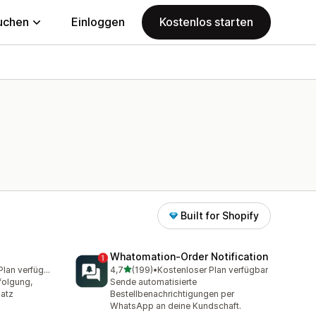
uchen
Einloggen
Kostenlos starten
Built for Shopify
Whatomation‑Order Notification
von 5 Sternen
Kostenloser Plan verfügbar
4,7
(199)
•
Kostenloser Plan verfügbar
amt
199 Rezensionen insgesamt
folgung,
Sende automatisierte
atz
Bestellbenachrichtigungen per
WhatsApp an deine Kundschaft.