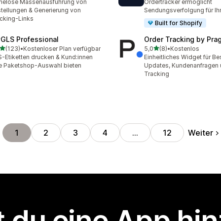
helose Massenausführung von
Ordertracker ermöglicht
tellungen & Generierung von
Sendungsverfolgung für Ih
cking-Links
Built for Shopify
GLS Professional
Order Tracking by Pr
von 5 Sternen
von 5 Sternen
(123)
•
Kostenloser Plan verfügbar
5,0
(8)
•
Kostenlos
 Rezensionen insgesamt
8 Rezensionen insgesamt
-Etiketten drucken & Kund:innen
Einheitliches Widget für Bes
e Paketshop-Auswahl bieten
Updates, Kundenanfragen
Tracking
Weiter
1
2
3
4
…
12
 du eine App hi