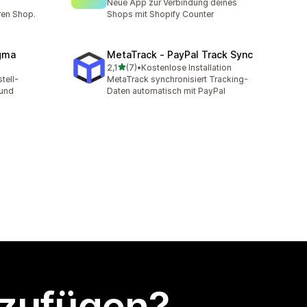
Neue App zur Verbindung deines
ren Shop.
Shops mit Shopify Counter
agma
MetaTrack ‑ PayPal Track Sync
von 5 Sternen
2,1
(7)
•
Kostenlose Installation
7 Rezensionen insgesamt
tell-
MetaTrack synchronisiert Tracking-
 und
Daten automatisch mit PayPal
nzufügen?