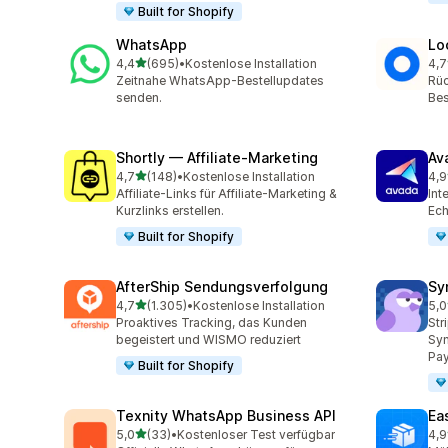
Built for Shopify
WhatsApp
Lo
von 5 Sternen
4,4
(695)
•
Kostenlose Installation
4,7
695 Rezensionen insgesamt
407
Zeitnahe WhatsApp-Bestellupdates
Rüc
senden.
Bes
Shortly — Affiliate‑Marketing
Av
von 5 Sternen
4,7
(148)
•
Kostenlose Installation
4,9
148 Rezensionen insgesamt
20 
Affiliate-Links für Affiliate-Marketing &
Int
Kurzlinks erstellen.
Ech
Built for Shopify
AfterShip Sendungsverfolgung
Sy
von 5 Sternen
4,7
(1.305)
•
Kostenlose Installation
5,0
1305 Rezensionen insgesamt
374
Proaktives Tracking, das Kunden
Str
begeistert und WISMO reduziert
Syn
Pay
Built for Shopify
Texnity WhatsApp Business API
Eas
von 5 Sternen
5,0
(33)
•
Kostenloser Test verfügbar
4,9
33 Rezensionen insgesamt
21 