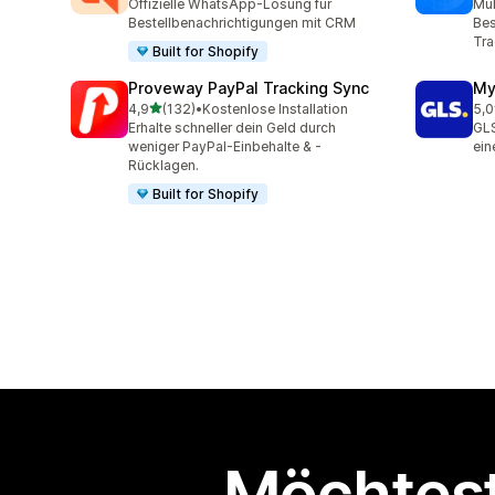
Offizielle WhatsApp-Lösung für
Mü
Bestellbenachrichtigungen mit CRM
Bes
Tra
Built for Shopify
Proveway PayPal Tracking Sync
My
von 5 Sternen
4,9
(132)
•
Kostenlose Installation
5,0
132 Rezensionen insgesamt
123
Erhalte schneller dein Geld durch
GLS
weniger PayPal-Einbehalte & -
ein
Rücklagen.
Built for Shopify
Möchtest