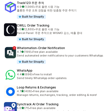
Track123 주문 추적
별 5개 중
4.9
(1,566)
•
무료 플랜 사용 가능
총 리뷰 1566개
훌륭한 주문 조회 경험을 위한 맞춤형 주문 추적기
Built for Shopify
CWILL Order Tracking
별 5개 중
5.0
(2,855)
•
무료 플랜 사용 가능
총 리뷰 2855개
Parcel Panel: 주문 추적으로 WISMO 감소, 매출 증대
Built for Shopify
Whatomation‑Order Notification
별 5개 중
4.7
(199)
•
Free plan available
총 리뷰 199개
Send automated order notifications to your customers WhatsApp.
Built for Shopify
WhatsApp
별 5개 중
4.4
(696)
•
Free to install
총 리뷰 696개
Send timely WhatsApp order updates.
Loop Returns & Exchanges
별 5개 중
4.7
(408)
•
Free plan available
총 리뷰 408개
Manage returns, exchanges, tracking, order editing & more!
Synctrack AI Order Tracking
별 5개 중
5.0
(71)
•
Free plan available
총 리뷰 71개