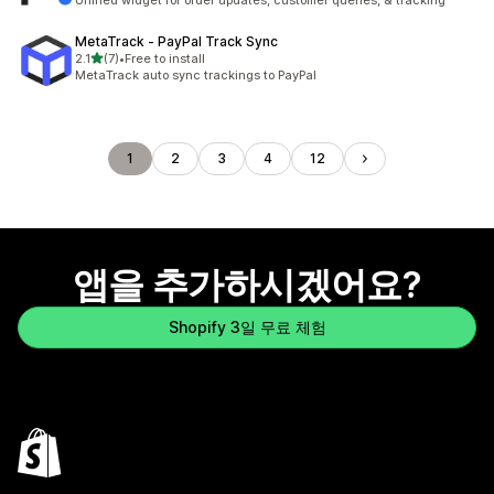
Unified widget for order updates, customer queries, & tracking
MetaTrack ‑ PayPal Track Sync
별 5개 중
2.1
(7)
•
Free to install
총 리뷰 7개
MetaTrack auto sync trackings to PayPal
1
2
3
4
12
앱을 추가하시겠어요?
Shopify 3일 무료 체험