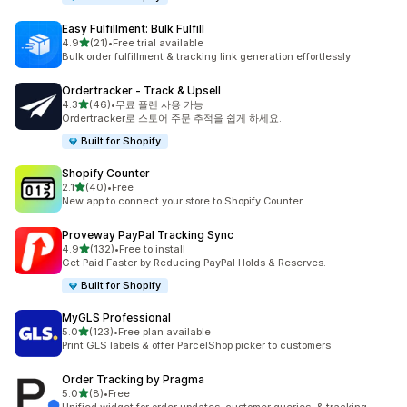
Easy Fulfillment: Bulk Fulfill
별 5개 중
4.9
(21)
•
Free trial available
총 리뷰 21개
Bulk order fulfillment & tracking link generation effortlessly
Ordertracker ‑ Track & Upsell
별 5개 중
4.3
(46)
•
무료 플랜 사용 가능
총 리뷰 46개
Ordertracker로 스토어 주문 추적을 쉽게 하세요.
Built for Shopify
Shopify Counter
별 5개 중
2.1
(40)
•
Free
총 리뷰 40개
New app to connect your store to Shopify Counter
Proveway PayPal Tracking Sync
별 5개 중
4.9
(132)
•
Free to install
총 리뷰 132개
Get Paid Faster by Reducing PayPal Holds & Reserves.
Built for Shopify
MyGLS Professional
별 5개 중
5.0
(123)
•
Free plan available
총 리뷰 123개
Print GLS labels & offer ParcelShop picker to customers
Order Tracking by Pragma
별 5개 중
5.0
(8)
•
Free
총 리뷰 8개