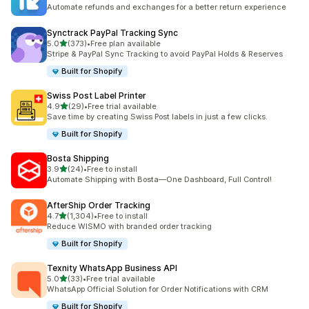
총 리뷰 357개
Automate refunds and exchanges for a better return experience
Synctrack PayPal Tracking Sync
별 5개 중
5.0
(373)
•
Free plan available
총 리뷰 373개
Stripe & PayPal Sync Tracking to avoid PayPal Holds & Reserves
Built for Shopify
Swiss Post Label Printer
별 5개 중
4.9
(29)
•
Free trial available
총 리뷰 29개
Save time by creating Swiss Post labels in just a few clicks.
Built for Shopify
Bosta Shipping
별 5개 중
3.9
(24)
•
Free to install
총 리뷰 24개
Automate Shipping with Bosta—One Dashboard, Full Control!
AfterShip Order Tracking
별 5개 중
4.7
(1,304)
•
Free to install
총 리뷰 1304개
Reduce WISMO with branded order tracking
Built for Shopify
Texnity WhatsApp Business API
별 5개 중
5.0
(33)
•
Free trial available
총 리뷰 33개
WhatsApp Official Solution for Order Notifications with CRM
Built for Shopify