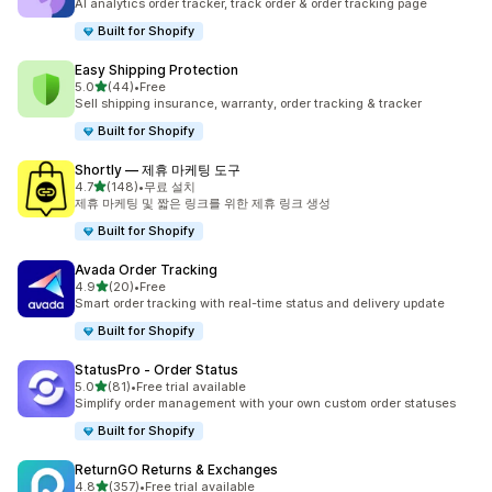
AI analytics order tracker, track order & order tracking page
Built for Shopify
Easy Shipping Protection
별 5개 중
5.0
(44)
•
Free
총 리뷰 44개
Sell shipping insurance, warranty, order tracking & tracker
Built for Shopify
Shortly — 제휴 마케팅 도구
별 5개 중
4.7
(148)
•
무료 설치
총 리뷰 148개
제휴 마케팅 및 짧은 링크를 위한 제휴 링크 생성
Built for Shopify
Avada Order Tracking
별 5개 중
4.9
(20)
•
Free
총 리뷰 20개
Smart order tracking with real-time status and delivery update
Built for Shopify
StatusPro ‑ Order Status
별 5개 중
5.0
(81)
•
Free trial available
총 리뷰 81개
Simplify order management with your own custom order statuses
Built for Shopify
ReturnGO Returns & Exchanges
별 5개 중
4.8
(357)
•
Free trial available