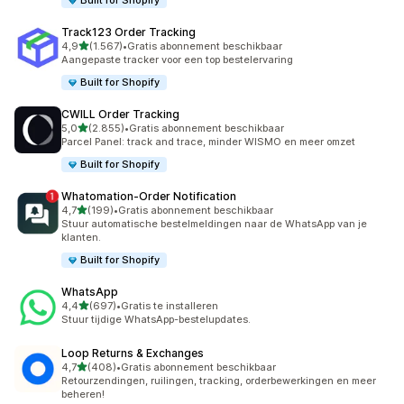
Built for Shopify
Track123 Order Tracking
van 5 sterren
4,9
(1.567)
•
Gratis abonnement beschikbaar
1567 recensies in totaal
Aangepaste tracker voor een top bestelervaring
Built for Shopify
CWILL Order Tracking
van 5 sterren
5,0
(2.855)
•
Gratis abonnement beschikbaar
2855 recensies in totaal
Parcel Panel: track and trace, minder WISMO en meer omzet
Built for Shopify
Whatomation‑Order Notification
van 5 sterren
4,7
(199)
•
Gratis abonnement beschikbaar
199 recensies in totaal
Stuur automatische bestelmeldingen naar de WhatsApp van je
klanten.
Built for Shopify
WhatsApp
van 5 sterren
4,4
(697)
•
Gratis te installeren
697 recensies in totaal
Stuur tijdige WhatsApp-bestelupdates.
Loop Returns & Exchanges
van 5 sterren
4,7
(408)
•
Gratis abonnement beschikbaar
408 recensies in totaal
Retourzendingen, ruilingen, tracking, orderbewerkingen en meer
beheren!