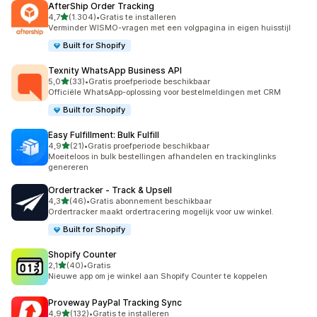
AfterShip Order Tracking
van 5 sterren
4,7
(1.304)
•
Gratis te installeren
1304 recensies in totaal
Verminder WISMO-vragen met een volgpagina in eigen huisstijl
Built for Shopify
Texnity WhatsApp Business API
van 5 sterren
5,0
(33)
•
Gratis proefperiode beschikbaar
33 recensies in totaal
Officiële WhatsApp-oplossing voor bestelmeldingen met CRM
Built for Shopify
Easy Fulfillment: Bulk Fulfill
van 5 sterren
4,9
(21)
•
Gratis proefperiode beschikbaar
21 recensies in totaal
Moeiteloos in bulk bestellingen afhandelen en trackinglinks
genereren
Ordertracker ‑ Track & Upsell
van 5 sterren
4,3
(46)
•
Gratis abonnement beschikbaar
46 recensies in totaal
Ordertracker maakt ordertracering mogelijk voor uw winkel.
Built for Shopify
Shopify Counter
van 5 sterren
2,1
(40)
•
Gratis
40 recensies in totaal
Nieuwe app om je winkel aan Shopify Counter te koppelen
Proveway PayPal Tracking Sync
van 5 sterren
4,9
(132)
•
Gratis te installeren