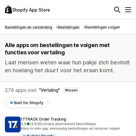
Shopify App Store
Bestellingen en verzending
Bestellingen
Bestellingen volgen
Alle apps om bestellingen te volgen met
functies voor vertaling
Laat mensen weten waar hun pakje zich bevindt
en hoelang het duurt voor het eraan komt.
278 apps met
Vertaling
Wissen
Built for Shopify
17TRACK Order Tracking
van 5 sterren
4,9
(3.838)
•
Gratis abonnement beschikbaar
3838 recensies in totaal
Alles-in-één app: eenvoudig bestellingen en retouren volgen