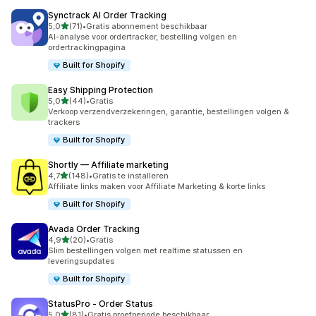
Synctrack AI Order Tracking
van 5 sterren
5,0
(71)
•
Gratis abonnement beschikbaar
71 recensies in totaal
AI-analyse voor ordertracker, bestelling volgen en
ordertrackingpagina
Built for Shopify
Easy Shipping Protection
van 5 sterren
5,0
(44)
•
Gratis
44 recensies in totaal
Verkoop verzendverzekeringen, garantie, bestellingen volgen &
trackers
Built for Shopify
Shortly — Affiliate marketing
van 5 sterren
4,7
(148)
•
Gratis te installeren
148 recensies in totaal
Affiliate links maken voor Affiliate Marketing & korte links
Built for Shopify
Avada Order Tracking
van 5 sterren
4,9
(20)
•
Gratis
20 recensies in totaal
Slim bestellingen volgen met realtime statussen en
leveringsupdates
Built for Shopify
StatusPro ‑ Order Status
van 5 sterren
5,0
(81)
•
Gratis proefperiode beschikbaar