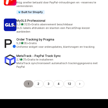
132 recensies in totaal
Krijg sneller betaald door PayPal-inhoudingen en -reserves te
verminderen.
Built for Shopify
MyGLS Professional
van 5 sterren
5,0
(123)
•
Gratis abonnement beschikbaar
123 recensies in totaal
GLS-labels afdrukken en klanten een ParcelShop-kiezer
aanbieden
Order Tracking by Pragma
van 5 sterren
5,0
(8)
•
Gratis
8 recensies in totaal
Uniforme widget voor orderupdates, klantvragen en tracking
MetaTrack ‑ PayPal Track Sync
van 5 sterren
2,1
(7)
•
Gratis te installeren
7 recensies in totaal
MetaTrack synchroniseert automatisch trackinggegevens met
PayPal
1
2
3
4
12