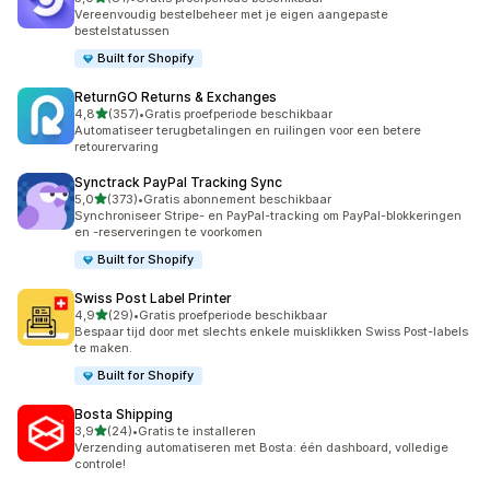
81 recensies in totaal
Vereenvoudig bestelbeheer met je eigen aangepaste
bestelstatussen
Built for Shopify
ReturnGO Returns & Exchanges
van 5 sterren
4,8
(357)
•
Gratis proefperiode beschikbaar
357 recensies in totaal
Automatiseer terugbetalingen en ruilingen voor een betere
retourervaring
Synctrack PayPal Tracking Sync
van 5 sterren
5,0
(373)
•
Gratis abonnement beschikbaar
373 recensies in totaal
Synchroniseer Stripe- en PayPal-tracking om PayPal-blokkeringen
en -reserveringen te voorkomen
Built for Shopify
Swiss Post Label Printer
van 5 sterren
4,9
(29)
•
Gratis proefperiode beschikbaar
29 recensies in totaal
Bespaar tijd door met slechts enkele muisklikken Swiss Post-labels
te maken.
Built for Shopify
Bosta Shipping
van 5 sterren
3,9
(24)
•
Gratis te installeren
24 recensies in totaal
Verzending automatiseren met Bosta: één dashboard, volledige
controle!