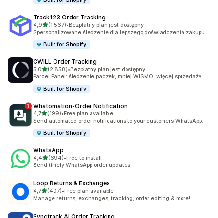
Built for Shopify
Track123 Order Tracking
na 5 gwiazdek
4,9
(1 567)
•
Bezpłatny plan jest dostępny
Łączna liczba recenzji: 1567
Spersonalizowane śledzenie dla lepszego doświadczenia zakupu
Built for Shopify
CWILL Order Tracking
na 5 gwiazdek
5,0
(2 858)
•
Bezpłatny plan jest dostępny
Łączna liczba recenzji: 2858
Parcel Panel: śledzenie paczek, mniej WISMO, więcej sprzedaży
Built for Shopify
Whatomation‑Order Notification
na 5 gwiazdek
4,7
(199)
•
Free plan available
Łączna liczba recenzji: 199
Send automated order notifications to your customers WhatsApp.
Built for Shopify
WhatsApp
na 5 gwiazdek
4,4
(694)
•
Free to install
Łączna liczba recenzji: 694
Send timely WhatsApp order updates.
Loop Returns & Exchanges
na 5 gwiazdek
4,7
(407)
•
Free plan available
Łączna liczba recenzji: 407
Manage returns, exchanges, tracking, order editing & more!
Synctrack AI Order Tracking