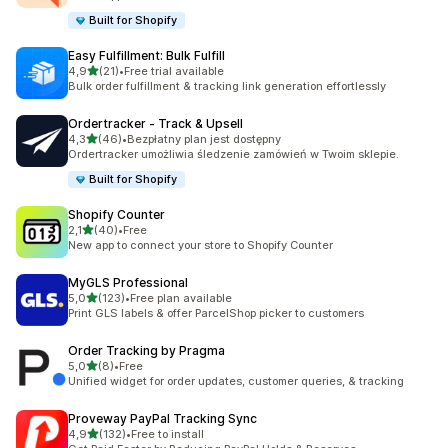
Built for Shopify
Easy Fulfillment: Bulk Fulfill
na 5 gwiazdek
4,9
(21)
•
Free trial available
Łączna liczba recenzji: 21
Bulk order fulfillment & tracking link generation effortlessly
Ordertracker ‑ Track & Upsell
na 5 gwiazdek
4,3
(46)
•
Bezpłatny plan jest dostępny
Łączna liczba recenzji: 46
Ordertracker umożliwia śledzenie zamówień w Twoim sklepie.
Built for Shopify
Shopify Counter
na 5 gwiazdek
2,1
(40)
•
Free
Łączna liczba recenzji: 40
New app to connect your store to Shopify Counter
MyGLS Professional
na 5 gwiazdek
5,0
(123)
•
Free plan available
Łączna liczba recenzji: 123
Print GLS labels & offer ParcelShop picker to customers
Order Tracking by Pragma
na 5 gwiazdek
5,0
(8)
•
Free
Łączna liczba recenzji: 8
Unified widget for order updates, customer queries, & tracking
Proveway PayPal Tracking Sync
na 5 gwiazdek
4,9
(132)
•
Free to install
Łączna liczba recenzji: 132