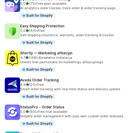
na 5 gwiazdek
5,0
(71)
•
Free plan available
Łączna liczba recenzji: 71
AI analytics order tracker, track order & order tracking page
Built for Shopify
Easy Shipping Protection
na 5 gwiazdek
5,0
(44)
•
Free
Łączna liczba recenzji: 44
Sell shipping insurance, warranty, order tracking & tracker
Built for Shopify
Shortly — Marketing afiliacyjn
na 5 gwiazdek
4,7
(148)
•
Bezpłatna instalacja
Łączna liczba recenzji: 148
Utwórz linki partnerskie do marketingu afiliacyjnego
Built for Shopify
Avada Order Tracking
na 5 gwiazdek
4,9
(21)
•
Free
Łączna liczba recenzji: 21
Smart order tracking with real-time status and delivery update
Built for Shopify
StatusPro ‑ Order Status
na 5 gwiazdek
5,0
(80)
•
Free trial available
Łączna liczba recenzji: 80
Simplify order management with your own custom order statuses
Built for Shopify