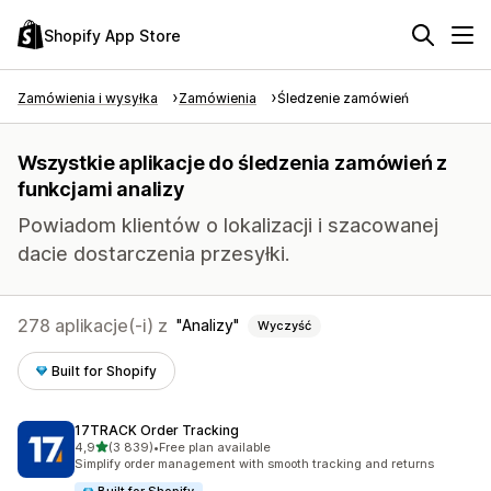
Shopify App Store
Zamówienia i wysyłka
Zamówienia
Śledzenie zamówień
Wszystkie aplikacje do śledzenia zamówień z
funkcjami analizy
Powiadom klientów o lokalizacji i szacowanej
dacie dostarczenia przesyłki.
278 aplikacje(-i) z
Analizy
Wyczyść
Built for Shopify
17TRACK Order Tracking
na 5 gwiazdek
4,9
(3 839)
•
Free plan available
Łączna liczba recenzji: 3839
Simplify order management with smooth tracking and returns