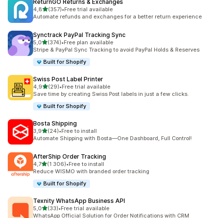
ReturnGO Returns & Exchanges
na 5 gwiazdek
4,8
(357)
•
Free trial available
Łączna liczba recenzji: 357
Automate refunds and exchanges for a better return experience
Synctrack PayPal Tracking Sync
na 5 gwiazdek
5,0
(374)
•
Free plan available
Łączna liczba recenzji: 374
Stripe & PayPal Sync Tracking to avoid PayPal Holds & Reserves
Built for Shopify
Swiss Post Label Printer
na 5 gwiazdek
4,9
(29)
•
Free trial available
Łączna liczba recenzji: 29
Save time by creating Swiss Post labels in just a few clicks.
Built for Shopify
Bosta Shipping
na 5 gwiazdek
3,9
(24)
•
Free to install
Łączna liczba recenzji: 24
Automate Shipping with Bosta—One Dashboard, Full Control!
AfterShip Order Tracking
na 5 gwiazdek
4,7
(1 306)
•
Free to install
Łączna liczba recenzji: 1306
Reduce WISMO with branded order tracking
Built for Shopify
Texnity WhatsApp Business API
na 5 gwiazdek
5,0
(33)
•
Free trial available
Łączna liczba recenzji: 33
WhatsApp Official Solution for Order Notifications with CRM