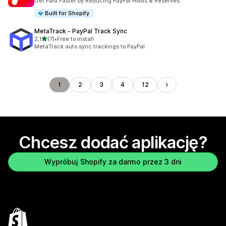
Get Paid Faster by Reducing PayPal Holds & Reserves.
Built for Shopify
MetaTrack ‑ PayPal Track Sync
na 5 gwiazdek
2,1
(7)
•
Free to install
Łączna liczba recenzji: 7
MetaTrack auto sync trackings to PayPal
1
2
3
4
12
Chcesz dodać aplikację?
Wypróbuj Shopify za darmo przez 3 dni