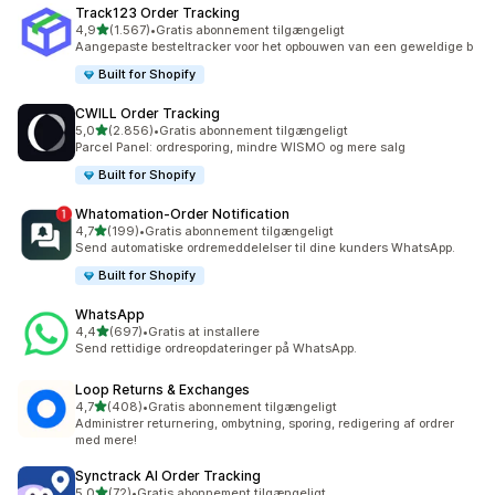
Track123 Order Tracking
ud af 5 stjerner
4,9
(1.567)
•
Gratis abonnement tilgængeligt
1567 anmeldelser i alt
Aangepaste besteltracker voor het opbouwen van een geweldige b
Built for Shopify
CWILL Order Tracking
ud af 5 stjerner
5,0
(2.856)
•
Gratis abonnement tilgængeligt
2856 anmeldelser i alt
Parcel Panel: ordresporing, mindre WISMO og mere salg
Built for Shopify
Whatomation‑Order Notification
ud af 5 stjerner
4,7
(199)
•
Gratis abonnement tilgængeligt
199 anmeldelser i alt
Send automatiske ordremeddelelser til dine kunders WhatsApp.
Built for Shopify
WhatsApp
ud af 5 stjerner
4,4
(697)
•
Gratis at installere
697 anmeldelser i alt
Send rettidige ordreopdateringer på WhatsApp.
Loop Returns & Exchanges
ud af 5 stjerner
4,7
(408)
•
Gratis abonnement tilgængeligt
408 anmeldelser i alt
Administrer returnering, ombytning, sporing, redigering af ordrer
med mere!
Synctrack AI Order Tracking
ud af 5 stjerner
5,0
(72)
•
Gratis abonnement tilgængeligt