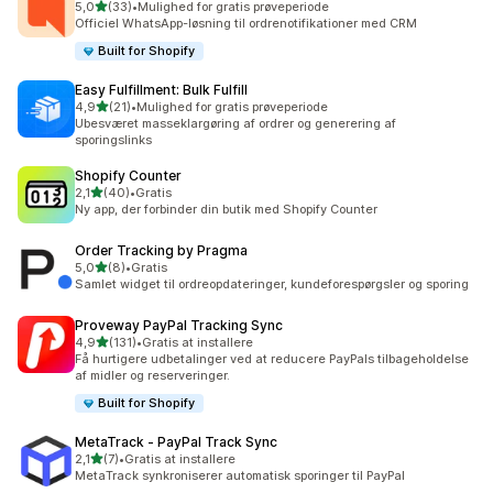
ud af 5 stjerner
5,0
(33)
•
Mulighed for gratis prøveperiode
33 anmeldelser i alt
Officiel WhatsApp-løsning til ordrenotifikationer med CRM
Built for Shopify
Easy Fulfillment: Bulk Fulfill
ud af 5 stjerner
4,9
(21)
•
Mulighed for gratis prøveperiode
21 anmeldelser i alt
Ubesværet masseklargøring af ordrer og generering af
sporingslinks
Shopify Counter
ud af 5 stjerner
2,1
(40)
•
Gratis
40 anmeldelser i alt
Ny app, der forbinder din butik med Shopify Counter
Order Tracking by Pragma
ud af 5 stjerner
5,0
(8)
•
Gratis
8 anmeldelser i alt
Samlet widget til ordreopdateringer, kundeforespørgsler og sporing
Proveway PayPal Tracking Sync
ud af 5 stjerner
4,9
(131)
•
Gratis at installere
131 anmeldelser i alt
Få hurtigere udbetalinger ved at reducere PayPals tilbageholdelse
af midler og reserveringer.
Built for Shopify
MetaTrack ‑ PayPal Track Sync
ud af 5 stjerner
2,1
(7)
•
Gratis at installere
7 anmeldelser i alt
MetaTrack synkroniserer automatisk sporinger til PayPal