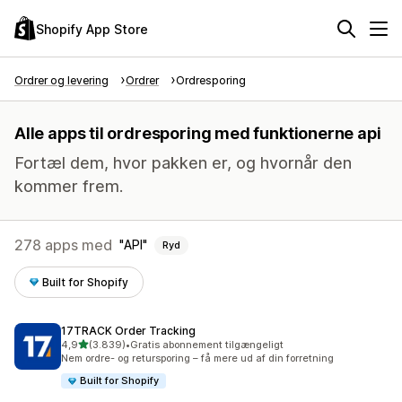
Shopify App Store
Ordrer og levering
Ordrer
Ordresporing
Alle apps til ordresporing med funktionerne api
Fortæl dem, hvor pakken er, og hvornår den
kommer frem.
278 apps med
API
Ryd
Built for Shopify
17TRACK Order Tracking
ud af 5 stjerner
4,9
(3.839)
•
Gratis abonnement tilgængeligt
3839 anmeldelser i alt
Nem ordre- og retursporing – få mere ud af din forretning
Built for Shopify