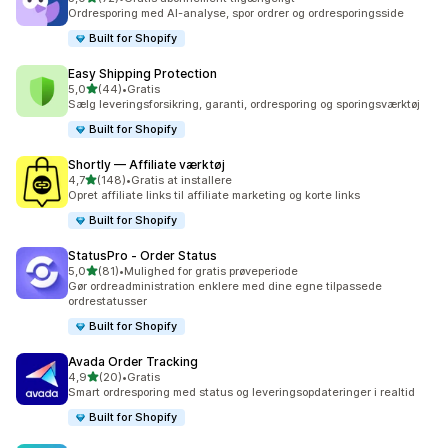
72 anmeldelser i alt
Ordresporing med AI-analyse, spor ordrer og ordresporingsside
Built for Shopify
Easy Shipping Protection
ud af 5 stjerner
5,0
(44)
•
Gratis
44 anmeldelser i alt
Sælg leveringsforsikring, garanti, ordresporing og sporingsværktøj
Built for Shopify
Shortly — Affiliate værktøj
ud af 5 stjerner
4,7
(148)
•
Gratis at installere
148 anmeldelser i alt
Opret affiliate links til affiliate marketing og korte links
Built for Shopify
StatusPro ‑ Order Status
ud af 5 stjerner
5,0
(81)
•
Mulighed for gratis prøveperiode
81 anmeldelser i alt
Gør ordreadministration enklere med dine egne tilpassede
ordrestatusser
Built for Shopify
Avada Order Tracking
ud af 5 stjerner
4,9
(20)
•
Gratis
20 anmeldelser i alt
Smart ordresporing med status og leveringsopdateringer i realtid
Built for Shopify