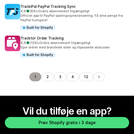
TrackiPal PayPal Tracking Sync
ud af 5 stjerner
4,6
(88)
•
Gratis abonnement tilgængeligt
88 anmeldelser i alt
Officiel app til PayPal-sporingssynkronisering: Få dine penge fra
PayPal hurtigere!
Built for Shopify
Tracktor Order Tracking
ud af 5 stjerner
4,6
(129)
•
Gratis abonnement tilgængeligt
129 anmeldelser i alt
Spor ordrer med brandede sider og tilpassede statusser
Built for Shopify
1
2
3
4
12
Vil du tilføje en app?
Prøv Shopify gratis i 3 dage