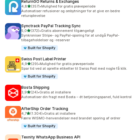
ReturnGO Returns & Exchanges
ud af 5 stjerner
4,8
(357)
•
Mulighed for gratis prøveperiode
357 anmeldelser i alt
Automatiser refusioner og ombytninger for at give en bedre
returoplevelse
Synctrack PayPal Tracking Sync
ud af 5 stjerner
5,0
(372)
•
Gratis abonnement tilgængeligt
372 anmeldelser i alt
Synkroniser Stripe- og PayPal-sporing for at undgå PayPal-
tilbageholdelser og -reserver
Built for Shopify
Swiss Post Label Printer
ud af 5 stjerner
4,9
(29)
•
Mulighed for gratis prøveperiode
29 anmeldelser i alt
Spar tid ved at oprette etiketter til Swiss Post med nogle få klik.
Built for Shopify
Bosta Shipping
ud af 5 stjerner
3,9
(24)
•
Gratis at installere
24 anmeldelser i alt
Automatiser din fragt med Bosta – ét betjeningspanel, fuld kontrol
AfterShip Order Tracking
ud af 5 stjerner
4,7
(1.304)
•
Gratis at installere
1304 anmeldelser i alt
Færre WISMO-henvendelser med brandet sporing af ordrer
Built for Shopify
Texnity WhatsApp Business API