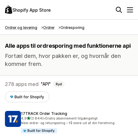
Shopify App Store
Ordrer og levering
Ordrer
Ordresporing
Alle apps til ordresporing med funktionerne api
Fortæl dem, hvor pakken er, og hvornår den
kommer frem.
278 apps med
API
Ryd
Built for Shopify
17TRACK Order Tracking
ud af 5 stjerner
4,9
(3.844)
•
Gratis abonnement tilgængeligt
3844 anmeldelser i alt
Nem ordre- og retursporing – få mere ud af din forretning
Built for Shopify