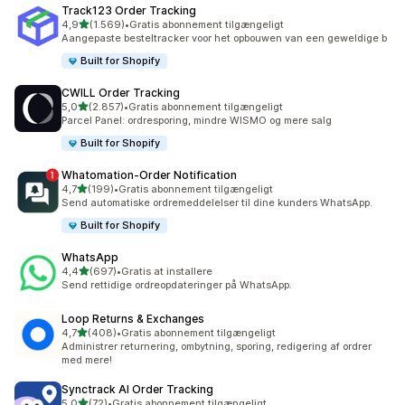
Track123 Order Tracking
ud af 5 stjerner
4,9
(1.569)
•
Gratis abonnement tilgængeligt
1569 anmeldelser i alt
Aangepaste besteltracker voor het opbouwen van een geweldige b
Built for Shopify
CWILL Order Tracking
ud af 5 stjerner
5,0
(2.857)
•
Gratis abonnement tilgængeligt
2857 anmeldelser i alt
Parcel Panel: ordresporing, mindre WISMO og mere salg
Built for Shopify
Whatomation‑Order Notification
ud af 5 stjerner
4,7
(199)
•
Gratis abonnement tilgængeligt
199 anmeldelser i alt
Send automatiske ordremeddelelser til dine kunders WhatsApp.
Built for Shopify
WhatsApp
ud af 5 stjerner
4,4
(697)
•
Gratis at installere
697 anmeldelser i alt
Send rettidige ordreopdateringer på WhatsApp.
Loop Returns & Exchanges
ud af 5 stjerner
4,7
(408)
•
Gratis abonnement tilgængeligt
408 anmeldelser i alt
Administrer returnering, ombytning, sporing, redigering af ordrer
med mere!
Synctrack AI Order Tracking
ud af 5 stjerner
5,0
(72)
•
Gratis abonnement tilgængeligt