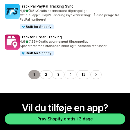
TrackiPal PayPal Tracking Sync
ud af 5 stjerner
4,6
(88)
•
Gratis abonnement tilgængeligt
88 anmeldelser i alt
Officiel app til PayPal-sporingssynkronisering: Få dine penge fra
PayPal hurtigere!
Built for Shopify
Tracktor Order Tracking
ud af 5 stjerner
4,6
(129)
•
Gratis abonnement tilgængeligt
129 anmeldelser i alt
Spor ordrer med brandede sider og tilpassede statusser
Built for Shopify
1
2
3
4
12
Vil du tilføje en app?
Prøv Shopify gratis i 3 dage