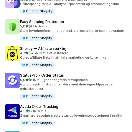
72 anmeldelser i alt
Ordresporing med AI-analyse, spor ordrer og ordresporingsside
Built for Shopify
Easy Shipping Protection
ud af 5 stjerner
5,0
(44)
•
Gratis
44 anmeldelser i alt
Sælg leveringsforsikring, garanti, ordresporing og sporingsværktøj
Built for Shopify
Shortly — Affiliate værktøj
ud af 5 stjerner
4,7
(148)
•
Gratis at installere
148 anmeldelser i alt
Opret affiliate links til affiliate marketing og korte links
Built for Shopify
StatusPro ‑ Order Status
ud af 5 stjerner
5,0
(81)
•
Mulighed for gratis prøveperiode
81 anmeldelser i alt
Gør ordreadministration enklere med dine egne tilpassede
ordrestatusser
Built for Shopify
Avada Order Tracking
ud af 5 stjerner
4,9
(21)
•
Gratis
21 anmeldelser i alt
Smart ordresporing med status og leveringsopdateringer i realtid
Built for Shopify