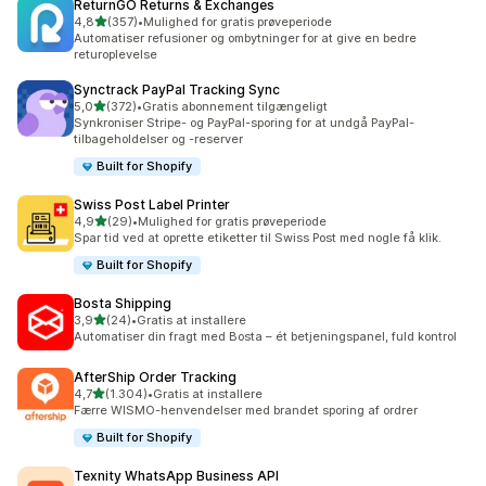
ReturnGO Returns & Exchanges
ud af 5 stjerner
4,8
(357)
•
Mulighed for gratis prøveperiode
357 anmeldelser i alt
Automatiser refusioner og ombytninger for at give en bedre
returoplevelse
Synctrack PayPal Tracking Sync
ud af 5 stjerner
5,0
(372)
•
Gratis abonnement tilgængeligt
372 anmeldelser i alt
Synkroniser Stripe- og PayPal-sporing for at undgå PayPal-
tilbageholdelser og -reserver
Built for Shopify
Swiss Post Label Printer
ud af 5 stjerner
4,9
(29)
•
Mulighed for gratis prøveperiode
29 anmeldelser i alt
Spar tid ved at oprette etiketter til Swiss Post med nogle få klik.
Built for Shopify
Bosta Shipping
ud af 5 stjerner
3,9
(24)
•
Gratis at installere
24 anmeldelser i alt
Automatiser din fragt med Bosta – ét betjeningspanel, fuld kontrol
AfterShip Order Tracking
ud af 5 stjerner
4,7
(1.304)
•
Gratis at installere
1304 anmeldelser i alt
Færre WISMO-henvendelser med brandet sporing af ordrer
Built for Shopify
Texnity WhatsApp Business API