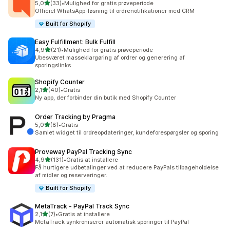
ud af 5 stjerner
5,0
(33)
•
Mulighed for gratis prøveperiode
33 anmeldelser i alt
Officiel WhatsApp-løsning til ordrenotifikationer med CRM
Built for Shopify
Easy Fulfillment: Bulk Fulfill
ud af 5 stjerner
4,9
(21)
•
Mulighed for gratis prøveperiode
21 anmeldelser i alt
Ubesværet masseklargøring af ordrer og generering af
sporingslinks
Shopify Counter
ud af 5 stjerner
2,1
(40)
•
Gratis
40 anmeldelser i alt
Ny app, der forbinder din butik med Shopify Counter
Order Tracking by Pragma
ud af 5 stjerner
5,0
(8)
•
Gratis
8 anmeldelser i alt
Samlet widget til ordreopdateringer, kundeforespørgsler og sporing
Proveway PayPal Tracking Sync
ud af 5 stjerner
4,9
(131)
•
Gratis at installere
131 anmeldelser i alt
Få hurtigere udbetalinger ved at reducere PayPals tilbageholdelse
af midler og reserveringer.
Built for Shopify
MetaTrack ‑ PayPal Track Sync
ud af 5 stjerner
2,1
(7)
•
Gratis at installere
7 anmeldelser i alt
MetaTrack synkroniserer automatisk sporinger til PayPal