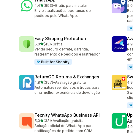
de 5 estrelas
4,4
(693)
•
Grátis para instalar
5,0
693 avaliações ao todo
71 
Envie atualizações oportunas de
Ras
pedidos pelo WhatsApp.
por
ras
Easy Shipping Protection
Av
de 5 estrelas
5,0
(43)
•
Grátis
4,9
43 avaliações ao todo
20 
Venda seguro de frete, garantia,
Ras
rastreamento de pedidos e rastreador
com
em 
Built for Shopify
ReturnGO Returns & Exchanges
Sw
de 5 estrelas
4,8
(357)
•
Avaliação gratuita
4,9
357 avaliações ao todo
29 
Automatize reembolsos e trocas para
Eco
uma melhor experiência de devolução
Swi
cli
Texnity WhatsApp Business API
Up
de 5 estrelas
5,0
(33)
•
Avaliação gratuita
Au
33 avaliações ao todo
Solução oficial do WhatsApp para
4,9
23 
notificações de pedido com CRM
Rec