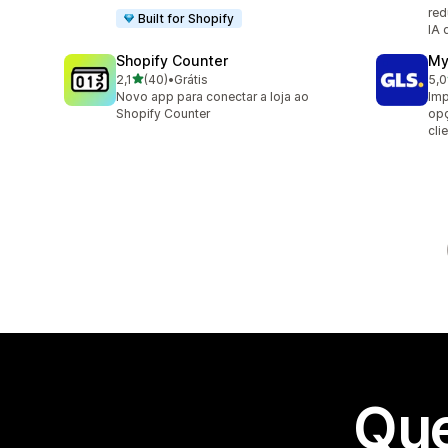
re
Built for Shopify
IA 
Shopify Counter
My
de 5 estrelas
2,1
(40)
•
Grátis
5,0
40 avaliações ao todo
123
Novo app para conectar a loja ao
Imp
Shopify Counter
opç
cli
Que