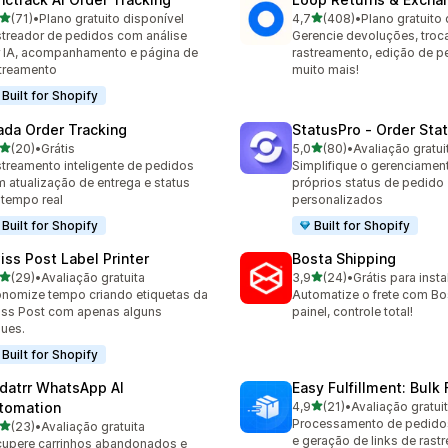
de 5 estrelas
de 5 estrelas
(71)
•
Plano gratuito disponível
4,7
(408)
•
Plano gratuito 
avaliações ao todo
408 avaliações ao todo
treador de pedidos com análise
Gerencie devoluções, troc
 IA, acompanhamento e página de
rastreamento, edição de p
treamento
muito mais!
Built for Shopify
ada Order Tracking
StatusPro ‑ Order Sta
de 5 estrelas
de 5 estrelas
(20)
•
Grátis
5,0
(80)
•
Avaliação gratui
avaliações ao todo
80 avaliações ao todo
treamento inteligente de pedidos
Simplifique o gerenciame
 atualização de entrega e status
próprios status de pedido
tempo real
personalizados
Built for Shopify
Built for Shopify
iss Post Label Printer
Bosta Shipping
de 5 estrelas
de 5 estrelas
(29)
•
Avaliação gratuita
3,9
(24)
•
Grátis para insta
avaliações ao todo
24 avaliações ao todo
nomize tempo criando etiquetas da
Automatize o frete com Bo
ss Post com apenas alguns
painel, controle total!
ques.
Built for Shopify
datrr WhatsApp AI
Easy Fulfillment: Bulk F
de 5 estrelas
tomation
4,9
(21)
•
Avaliação gratui
21 avaliações ao todo
Processamento de pedid
de 5 estrelas
(23)
•
Avaliação gratuita
avaliações ao todo
e geração de links de rast
upere carrinhos abandonados e