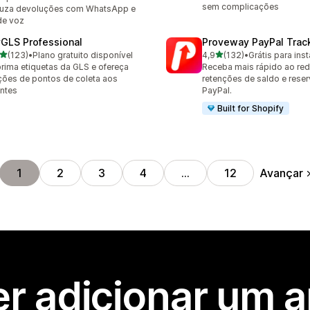
sem complicações
duza devoluções com WhatsApp e
de voz
GLS Professional
Proveway PayPal Trac
de 5 estrelas
de 5 estrelas
(123)
•
Plano gratuito disponível
4,9
(132)
•
Grátis para inst
 avaliações ao todo
132 avaliações ao todo
rima etiquetas da GLS e ofereça
Receba mais rápido ao red
ões de pontos de coleta aos
retenções de saldo e rese
entes
PayPal.
Built for Shopify
Avançar
1
2
3
4
…
12
r adicionar um 