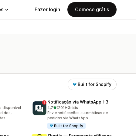
ps
Fazer login
Comece grátis
Built for Shopify
Notificação via WhatsApp H3
de 5 estrelas
o disponível
4,7
(201)
•
Grátis
201 avaliações ao todo
edidos,
Envie notificações automáticas de
das
pedidos via WhatsApp.
Built for Shopify
nges
Shortly — Ferramenta afiliados