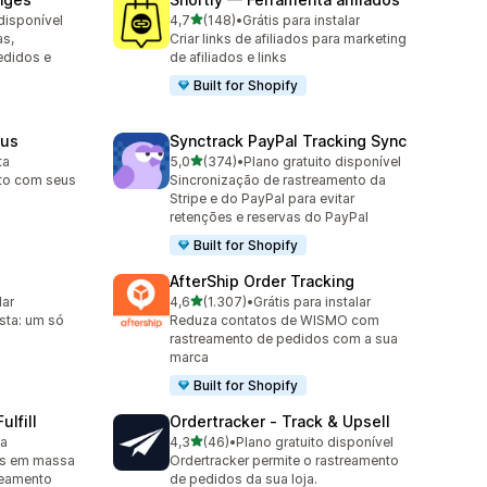
de 5 estrelas
disponível
4,7
(148)
•
Grátis para instalar
148 avaliações ao todo
as,
Criar links de afiliados para marketing
edidos e
de afiliados e links
Built for Shopify
tus
Synctrack PayPal Tracking Sync
de 5 estrelas
ta
5,0
(374)
•
Plano gratuito disponível
374 avaliações ao todo
nto com seus
Sincronização de rastreamento da
Stripe e do PayPal para evitar
retenções e reservas do PayPal
Built for Shopify
AfterShip Order Tracking
de 5 estrelas
lar
4,6
(1.307)
•
Grátis para instalar
1307 avaliações ao todo
sta: um só
Reduza contatos de WISMO com
rastreamento de pedidos com a sua
marca
Built for Shopify
ulfill
Ordertracker ‑ Track & Upsell
de 5 estrelas
ta
4,3
(46)
•
Plano gratuito disponível
46 avaliações ao todo
os em massa
Ordertracker permite o rastreamento
reamento
de pedidos da sua loja.