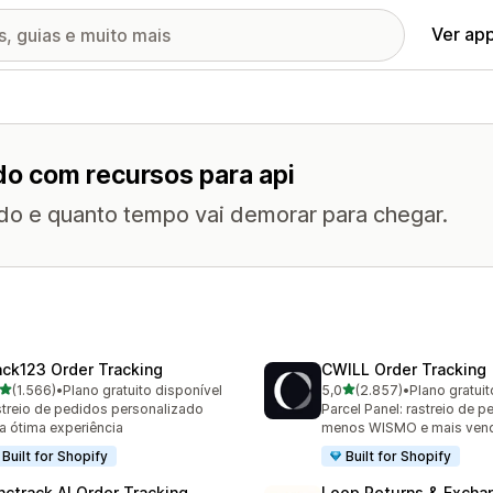
Ver ap
o com recursos para api
ido e quanto tempo vai demorar para chegar.
ack123 Order Tracking
CWILL Order Tracking
de 5 estrelas
de 5 estrelas
(1.566)
•
Plano gratuito disponível
5,0
(2.857)
•
Plano gratuit
6 avaliações ao todo
2857 avaliações ao todo
treio de pedidos personalizado
Parcel Panel: rastreio de p
a ótima experiência
menos WISMO e mais ven
Built for Shopify
Built for Shopify
nctrack AI Order Tracking
Loop Returns & Excha