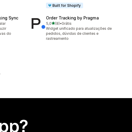
Built for Shopify
king Sync
Order Tracking by Pragma
de 5 estrelas
alar
5,0
(8)
•
Grátis
8 avaliações ao todo
uzir
Widget unificado para atualizações de
rvas do
pedidos, dúvidas de clientes e
rastreamento
app?