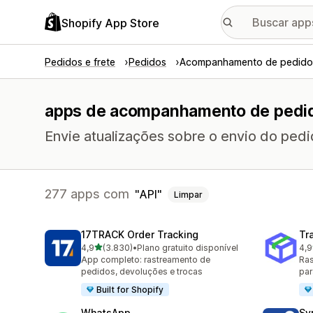
Shopify App Store
Pedidos e frete
Pedidos
Acompanhamento de pedido
apps de acompanhamento de pedid
Envie atualizações sobre o envio do ped
277 apps com
API
Limpar
17TRACK Order Tracking
Tr
de 5 estrelas
4,9
(3.830)
•
Plano gratuito disponível
4,9
3830 avaliações ao todo
156
App completo: rastreamento de
Ras
pedidos, devoluções e trocas
par
Built for Shopify
WhatsApp
Sy