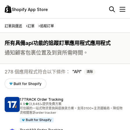
Shopify App Store
訂單與運送
訂單
追蹤訂單
所有具備api功能的追蹤訂單應用程式應用程式
通知顧客包裹位置及到貨所需時間。
278 個應用程式符合以下條件：
API
清除
Built for Shopify
17TRACK Order Tracking
滿分 5 顆星
4.9
(3,848)
•
提供免費方案
共有 3848 則評價
可信賴的一站式物流查詢與退換貨方案，支持3100+主流運輸商，降低物
流相關客訴order tracker
Built for Shopify