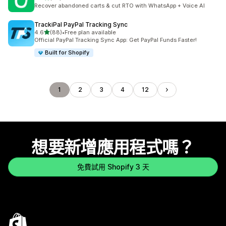
共有 24 則評價
Recover abandoned carts & cut RTO with WhatsApp + Voice AI
TrackiPal PayPal Tracking Sync
滿分 5 顆星
4.6
(88)
•
Free plan available
共有 88 則評價
Official PayPal Tracking Sync App: Get PayPal Funds Faster!
Built for Shopify
1
2
3
4
12
想要新增應用程式嗎？
免費試用 Shopify 3 天