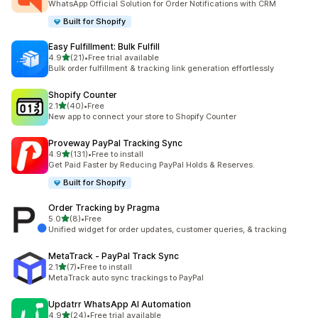
WhatsApp Official Solution for Order Notifications with CRM
Built for Shopify
Easy Fulfillment: Bulk Fulfill
滿分 5 顆星
4.9
(21)
•
Free trial available
共有 21 則評價
Bulk order fulfillment & tracking link generation effortlessly
Shopify Counter
滿分 5 顆星
2.1
(40)
•
Free
共有 40 則評價
New app to connect your store to Shopify Counter
Proveway PayPal Tracking Sync
滿分 5 顆星
4.9
(131)
•
Free to install
共有 131 則評價
Get Paid Faster by Reducing PayPal Holds & Reserves.
Built for Shopify
Order Tracking by Pragma
滿分 5 顆星
5.0
(8)
•
Free
共有 8 則評價
Unified widget for order updates, customer queries, & tracking
MetaTrack ‑ PayPal Track Sync
滿分 5 顆星
2.1
(7)
•
Free to install
共有 7 則評價
MetaTrack auto sync trackings to PayPal
Updatrr WhatsApp AI Automation
滿分 5 顆星
4.9
(24)
•
Free trial available