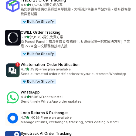
Track123 Order Tracking
滿分 5 顆星
4.9
(1,575)
•
提供免費方案
共有 1575 則評價
為您的顧客提供亞馬遜式查單體驗，大幅減少售後查單諮詢量，提升顧客體
驗與忠誠度
Built for Shopify
CWILL Order Tracking
滿分 5 顆星
5.0
(2,861)
•
提供免費方案
共有 2861 則評價
原 Parcel Panel：物流查詢 & 復購轉化 & 運輸保障一站式解決方案 | 企業
級 7x24 全中文服務和技術支援
Built for Shopify
Whatomation‑Order Notification
滿分 5 顆星
4.7
(199)
•
Free plan available
共有 199 則評價
Send automated order notifications to your customers WhatsApp.
Built for Shopify
WhatsApp
滿分 5 顆星
4.4
(696)
•
Free to install
共有 696 則評價
Send timely WhatsApp order updates.
Loop Returns & Exchanges
滿分 5 顆星
4.7
(408)
•
Free plan available
共有 408 則評價
Manage returns, exchanges, tracking, order editing & more!
Synctrack AI Order Tracking