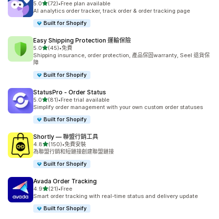
滿分 5 顆星
5.0
(72)
•
Free plan available
共有 72 則評價
AI analytics order tracker, track order & order tracking page
Built for Shopify
Easy Shipping Protection 運輸保險
滿分 5 顆星
5.0
(45)
•
免費
共有 45 則評價
Shipping insurance, order protection, 產品保固warranty, Seel 退貨保
障
Built for Shopify
StatusPro ‑ Order Status
滿分 5 顆星
5.0
(81)
•
Free trial available
共有 81 則評價
Simplify order management with your own custom order statuses
Built for Shopify
Shortly — 聯盟行銷工具
滿分 5 顆星
4.8
(150)
•
免費安裝
共有 150 則評價
為聯盟行銷和短鏈接創建聯盟鏈接
Built for Shopify
Avada Order Tracking
滿分 5 顆星
4.9
(21)
•
Free
共有 21 則評價
Smart order tracking with real-time status and delivery update
Built for Shopify