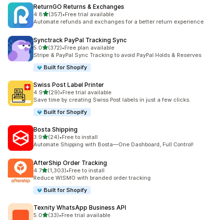
ReturnGO Returns & Exchanges
滿分 5 顆星
4.8
(357)
•
Free trial available
共有 357 則評價
Automate refunds and exchanges for a better return experience
Synctrack PayPal Tracking Sync
滿分 5 顆星
5.0
(372)
•
Free plan available
共有 372 則評價
Stripe & PayPal Sync Tracking to avoid PayPal Holds & Reserves
Built for Shopify
Swiss Post Label Printer
滿分 5 顆星
4.9
(29)
•
Free trial available
共有 29 則評價
Save time by creating Swiss Post labels in just a few clicks.
Built for Shopify
Bosta Shipping
滿分 5 顆星
3.9
(24)
•
Free to install
共有 24 則評價
Automate Shipping with Bosta—One Dashboard, Full Control!
AfterShip Order Tracking
滿分 5 顆星
4.7
(1,303)
•
Free to install
共有 1303 則評價
Reduce WISMO with branded order tracking
Built for Shopify
Texnity WhatsApp Business API
滿分 5 顆星
5.0
(33)
•
Free trial available
共有 33 則評價